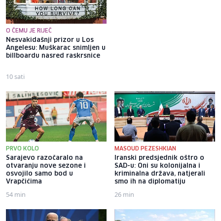
O ČEMU JE RIJEČ
Nesvakidašnji prizor u Los
Sramotna koreografija Delija
Angelesu: Muškarac snimljen u
protiv Novog Pazara, na
billboardu nasred raskrsnice
sjevernoj tribini su odali
počast zločincu Mladiću
10 sati
2 sata
PRVO KOLO
MASOUD PEZESHKIAN
Sarajevo razočaralo na
Iranski predsjednik oštro o
otvaranju nove sezone i
SAD-u: Oni su kolonijalna i
osvojilo samo bod u
kriminalna država, natjerali
Vrapčićima
smo ih na diplomatiju
54 min
26 min