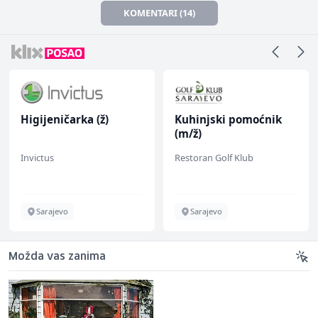
KOMENTARI (14)
Higijeničarka (ž)
Kuhinjski pomoćnik
(m/ž)
Invictus
Restoran Golf Klub
Sarajevo
Sarajevo
Možda vas zanima