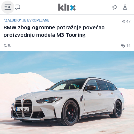
47
"ZALUDIO" JE EVROPLJANE
BMW zbog ogromne potražnje povećao
proizvodnju modela M3 Touring
D. B.
14