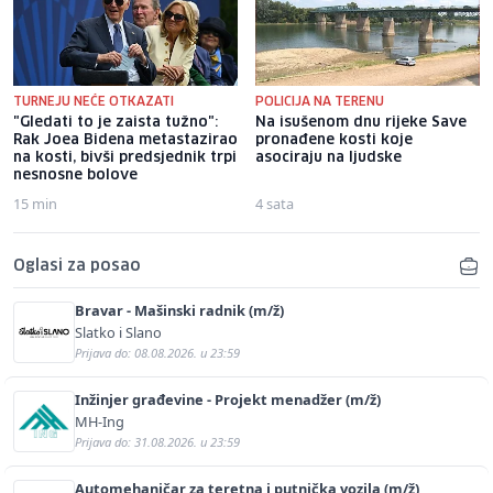
TURNEJU NEĆE OTKAZATI
POLICIJA NA TERENU
"Gledati to je zaista tužno":
Na isušenom dnu rijeke Save
Rak Joea Bidena metastazirao
pronađene kosti koje
na kosti, bivši predsjednik trpi
asociraju na ljudske
nesnosne bolove
15 min
4 sata
Oglasi za posao
Bravar - Mašinski radnik (m/ž)
Slatko i Slano
Prijava do: 08.08.2026. u 23:59
Inžinjer građevine - Projekt menadžer (m/ž)
MH-Ing
Prijava do: 31.08.2026. u 23:59
Automehaničar za teretna i putnička vozila (m/ž)