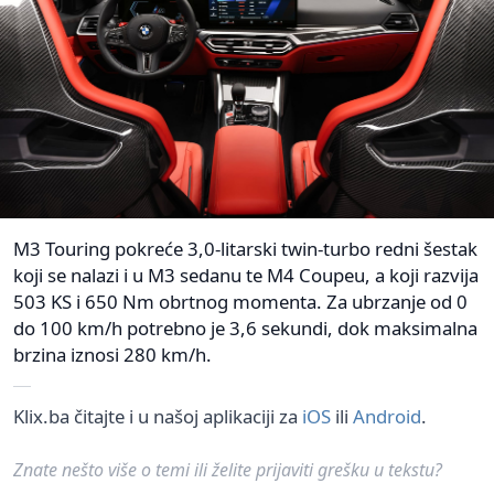
M3 Touring pokreće 3,0-litarski twin-turbo redni šestak
koji se nalazi i u M3 sedanu te M4 Coupeu, a koji razvija
503 KS i 650 Nm obrtnog momenta. Za ubrzanje od 0
do 100 km/h potrebno je 3,6 sekundi, dok maksimalna
brzina iznosi 280 km/h.
Klix.ba čitajte i u našoj aplikaciji za
iOS
ili
Android
.
Znate nešto više o temi ili želite prijaviti grešku u tekstu?