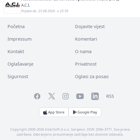
A.C.I.
Prijava do: 23.08.2026. u 23:59
Početna
Dojavite vijest
Impressum
Komentari
Kontakt
O nama
Oglašavanje
Privatnost
Sigurnost
Oglasi za posao
Facebook
YouTube
LinkedIn
Twitter
Instagram
RSS
App Store
Google Play
Copyright 2000-2026 InterSoft d.o.o. Sarajevo. ISSN 2566-3771. Sva prava
zadržana. Zabranjeno preuzimanje sadržaja bez dozvole izdavača.