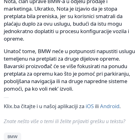
Nota, član uprave BMW-a u odjelu prodaje i
marketinga. Ukratko, Nota je izjavio da je stopa
pretplata bila preniska, jer su korisnici smatrali da
plaćaju duplo za ovu uslugu, budući da istu mogu
jednokratno doplatiti u procesu konfiguracije vozila i
opreme.
Unatoč tome, BMW neće u potpunosti napustiti uslugu
temeljenu na pretplati za druge dijelove opreme.
Bavarski proizvođač će se više fokusirati na ponudu
pretplata za opremu kao što je pomoć pri parkiranju,
poboljšana navigacija ili na druge napredne sisteme
pomoći, pa ko voli nek’ izvoli.
Klix.ba čitajte i u našoj aplikaciji za
iOS
ili
Android
.
Znate nešto više o temi ili želite prijaviti grešku u tekstu?
BMW