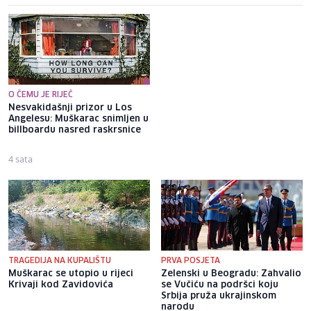
O ČEMU JE RIJEČ
Nesvakidašnji prizor u Los
Aldian Korora (17) je postigao
Angelesu: Muškarac snimljen u
prvijenac za Želju, otkriveno
billboardu nasred raskrsnice
gdje je završio njegov dres:
"Ne dao Bog da ga operete"
4 sata
1 sat
TRAGEDIJA NA KUPALIŠTU
PRVA POSJETA
Muškarac se utopio u rijeci
Zelenski u Beogradu: Zahvalio
Krivaji kod Zavidovića
se Vučiću na podršci koju
Srbija pruža ukrajinskom
narodu