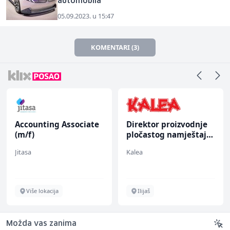
automobila
05.09.2023. u 15:47
KOMENTARI (3)
Accounting Associate
Direktor proizvodnje
(m/f)
pločastog namještaja
(m/ž)
Jitasa
Kalea
Više lokacija
Ilijaš
Možda vas zanima