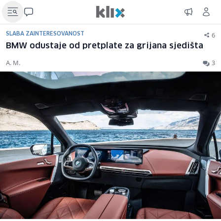
6
SLABA ZAINTERESOVANOST
BMW odustaje od pretplate za grijana sjedišta
A. M.
3