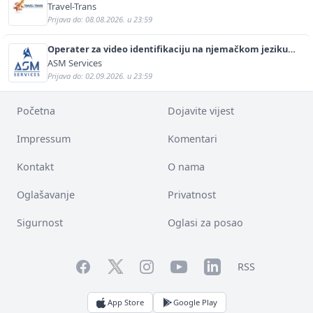
Travel-Trans
Prijava do: 08.08.2026. u 23:59
Operater za video identifikaciju na njemačkom jeziku
(m/ž)
ASM Services
Prijava do: 02.09.2026. u 23:59
Početna
Dojavite vijest
Impressum
Komentari
Kontakt
O nama
Oglašavanje
Privatnost
Sigurnost
Oglasi za posao
Facebook
YouTube
LinkedIn
Twitter
Instagram
RSS
App Store
Google Play