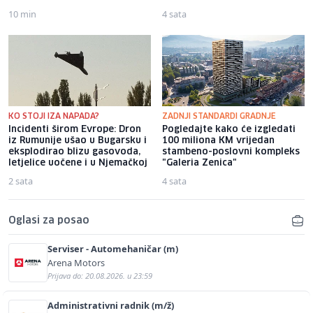
10 min
4 sata
KO STOJI IZA NAPADA?
ZADNJI STANDARDI GRADNJE
Incidenti širom Evrope: Dron
Pogledajte kako će izgledati
iz Rumunije ušao u Bugarsku i
100 miliona KM vrijedan
eksplodirao blizu gasovoda,
stambeno-poslovni kompleks
letjelice uočene i u Njemačkoj
"Galeria Zenica"
2 sata
4 sata
Oglasi za posao
Serviser - Automehaničar (m)
Arena Motors
Prijava do: 20.08.2026. u 23:59
Administrativni radnik (m/ž)