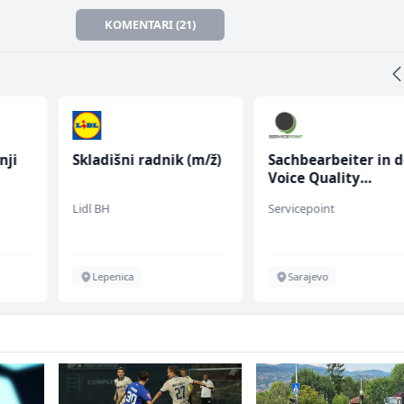
KOMENTARI (21)
m/ž)
Sachbearbeiter in der
Kustos u galeriji sl
Voice Quality
(m/ž)
Management (m/w)
Servicepoint
Galerija Java
Sarajevo
Sarajevo