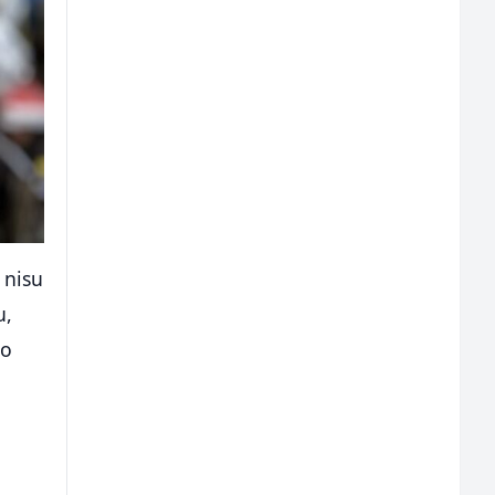
 nisu
u,
io