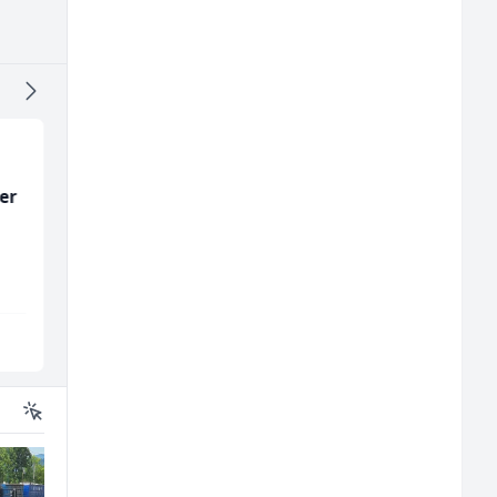
ika
Komercijalni
Accounting Associat
službenik (m/ž)
(m/f)
Euro-Asfalt
Jitasa
Više lokacija
Više lokacija