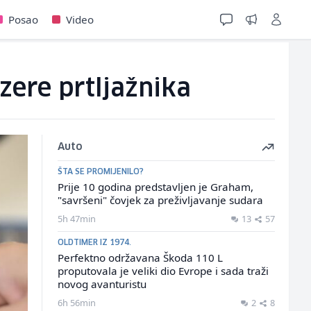
Posao
Video
zere prtljažnika
Auto
ŠTA SE PROMIJENILO?
Prije 10 godina predstavljen je Graham,
"savršeni" čovjek za preživljavanje sudara
5h 47min
13
57
OLDTIMER IZ 1974.
Perfektno održavana Škoda 110 L
proputovala je veliki dio Evrope i sada traži
novog avanturistu
6h 56min
2
8