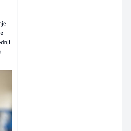
nje
me
ednji
o,