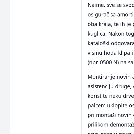
Naime, sve se svod
osigurač sa amortiz
oba kraja, te ih je
kuglica. Nakon to
kataloški odgovara
visinu hoda klipa 
(npr. 0500 N) na 
Montiranje novih a
asistenciju druge, 
koristite neku drv
palcem uklopite os
pri montaži novih 
prilikom demontaže
prvo gornju stranu