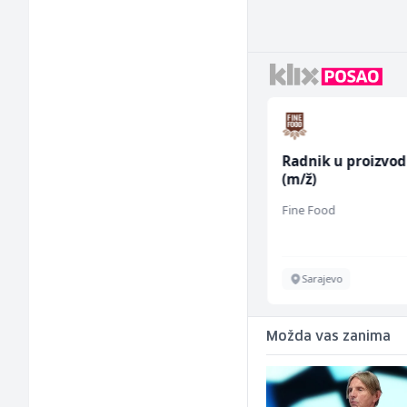
Radnik u proizvodnji
Skladišni radnik (
(m/ž)
Fine Food
Lidl BH
men
Sarajevo
Lepenica
Možda vas zanima