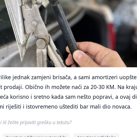
rilike jednak zamjeni brisača, a sami amortizeri uopšte
t prodaji. Obično ih možete naći za 20-30 KM. Na kraj
sjeća korisno i sretno kada sam nešto popravi, a ovaj d
 riješiti i istovremeno uštediti bar mali dio novaca.
ili želite prijaviti grešku u tekstu?