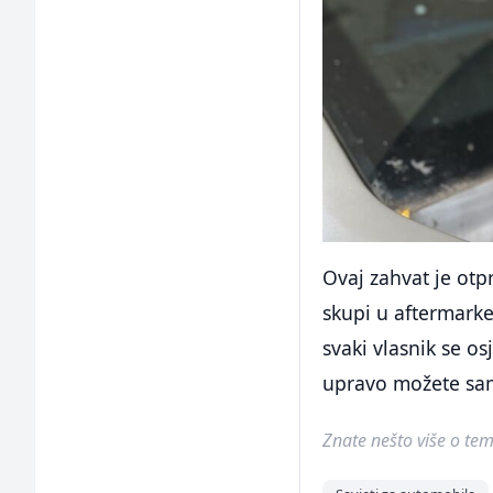
Ovaj zahvat je otp
skupi u aftermarke
svaki vlasnik se o
upravo možete sami
Znate nešto više o temi 