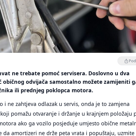
Podi
hvat ne trebate pomoć servisera. Doslovno u dva
ć običnog odvijača samostalno možete zamijeniti 
žnika ili prednjeg poklopca motora.
o i ne zahtjeva odlazak u servis, onda je to zamjena
koji pomažu otvaranje i držanje u krajnjem položaju 
 motora ako ga vozilo posjeduje umjesto obične metal
te da amortizeri ne drže peta vrata i popuštaju, uzmite