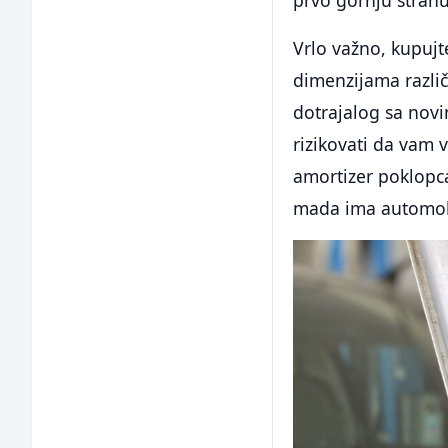
Vrlo važno, kupujt
dimenzijama različi
dotrajalog sa novi
rizikovati da vam 
amortizer poklopca
mada ima automobi