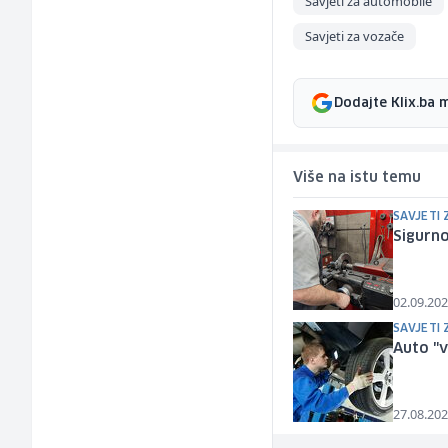
Savjeti za automobile
Savjeti za vozače
Dodajte Klix.ba 
Više na istu temu
SAVJETI
Sigurno
02.09.202
SAVJETI
Auto "v
27.08.202