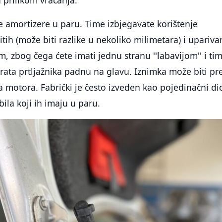
e amortizere u paru. Time izbjegavate korištenje
tih (može biti razlike u nekoliko milimetara) i upariva
m, zbog čega ćete imati jednu stranu ''labavijom'' i ti
vrata prtljažnika padnu na glavu. Iznimka može biti pr
 motora. Fabrički je često izveden kao pojedinačni di
la koji ih imaju u paru.