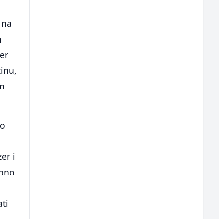
 na
h
er
žinu,
en
no
er i
ebno
ati