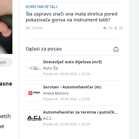
KORISTAN DETALJ
Šta zapravo znači ona mala strelica pored
pokazivača goriva na instrument tabli?
8h 27min
10
33
Oglasi za posao
Dostavljač auto dijelova (m/ž)
jeli
Auto Žis
Prijava do: 04.09.2026. u 23:59
gasne
Serviser - Automehaničar (m)
Arena Motors
Prijava do: 20.08.2026. u 23:59
Automehaničar za teretna i putnička
petih
vozila (m/ž)
A.C.I.
Prijava do: 23.08.2026. u 23:59
ne