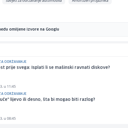
Savjeti za održavanje automobila
Amortizeri prtljažnika
među omiljene izvore na Googlu
 ZA ODRŽAVANJE
st prije svega: Isplati li se mašinski ravnati diskove?
3. u 11:45
 ZA ODRŽAVANJE
uče" lijevo ili desno, šta bi mogao biti razlog?
3. u 08:45