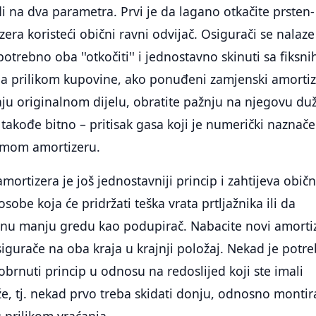
i na dva parametra. Prvi je da lagano otkačite prsten-
era koristeći obični ravni odvijač. Osigurači se nalaze
 potrebno oba ''otkočiti'' i jednostavno skinuti sa fiksni
ga prilikom kupovine, ako ponuđeni zamjenski amortiz
ju originalnom dijelu, obratite pažnju na njegovu du
i takođe bitno – pritisak gasa koji je numerički naznač
samom amortizeru.
mortizera je još jednostavniji princip i zahtijeva obič
osobe koja će pridržati teška vrata prtljažnika ili da
enu manju gredu kao podupirač. Nabacite novi amortiz
igurače na oba kraja u krajnji položaj. Nekad je potr
obrnuti princip u odnosu na redoslijed koji ste imali
, tj. nekad prvo treba skidati donju, odnosno montir
 prilikom vraćanja.