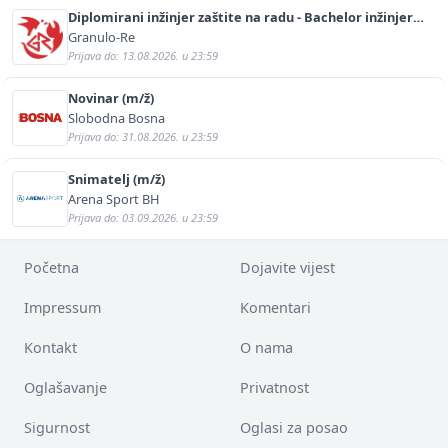
Diplomirani inžinjer zaštite na radu - Bachelor inžinjer
sigurnosti i pomoći (m/ž)
Granulo-Re
Prijava do: 13.08.2026. u 23:59
Novinar (m/ž)
Slobodna Bosna
Prijava do: 31.08.2026. u 23:59
Snimatelj (m/ž)
Arena Sport BH
Prijava do: 03.09.2026. u 23:59
Početna
Dojavite vijest
Impressum
Komentari
Kontakt
O nama
Oglašavanje
Privatnost
Sigurnost
Oglasi za posao