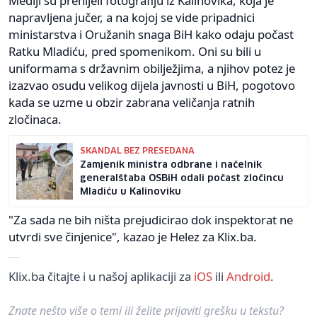
Mediji su prenijeli fotografiju iz Kalinovika, koja je
napravljena jučer, a na kojoj se vide pripadnici
ministarstva i Oružanih snaga BiH kako odaju počast
Ratku Mladiću, pred spomenikom. Oni su bili u
uniformama s državnim obilježjima, a njihov potez je
izazvao osudu velikog dijela javnosti u BiH, pogotovo
kada se uzme u obzir zabrana veličanja ratnih
zločinaca.
SKANDAL BEZ PRESEDANA
Zamjenik ministra odbrane i načelnik
generalštaba OSBiH odali počast zločincu
Mladiću u Kalinoviku
"Za sada ne bih ništa prejudicirao dok inspektorat ne
utvrdi sve činjenice", kazao je Helez za Klix.ba.
Klix.ba čitajte i u našoj aplikaciji za
iOS
ili
Android
.
Znate nešto više o temi ili želite prijaviti grešku u tekstu?