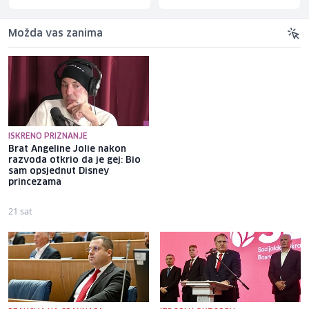
Možda vas zanima
ISKRENO PRIZNANJE
Brat Angeline Jolie nakon
Selma Alispahić ususret filmu
razvoda otkrio da je gej: Bio
o "Ay Carmeli": Dragan Jovičić
sam opsjednut Disney
bi bio ponosan; nikada nisam
princezama
pomislila da igram s nekim
drugim
21 sat
21 sat