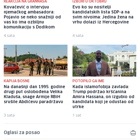
REAKCIJA NA GRANNASA
IZBORI U OKTOBRU
Kovačević o intervjuu
Evo ko su nositelji
njemačkog ambasadora:
kandidatskih lista SDP-a na
Pojavio se neko snažniji od
svim nivoima: Jedina žena na
vas ko ima ozbiljnu
vrhu dolazi iz Hercegovine
komunikaciju s Dodikom
4 sata
4 sata
KAPIJA BOSNE
POTOPILO GA IME
Na današnji dan 1995. godine
Kada islamofobija zavlada:
drugi put oslobođena Velika
Trump podržao kršćanina
Kladuša, snage Armije RBiH
Amira Hassana, on izgubio od
srušile Abdićevu paradržavu
kandidata koji je odustao od
utrke
3 sata
1 sat
Oglasi za posao