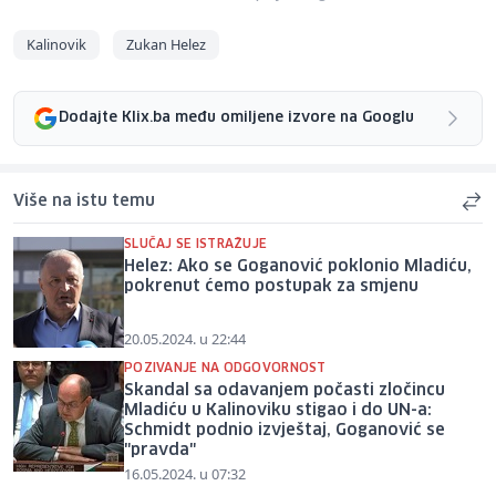
Kalinovik
Zukan Helez
Dodajte Klix.ba među omiljene izvore na Googlu
Više na istu temu
SLUČAJ SE ISTRAŽUJE
Helez: Ako se Goganović poklonio Mladiću,
pokrenut ćemo postupak za smjenu
20.05.2024. u 22:44
POZIVANJE NA ODGOVORNOST
Skandal sa odavanjem počasti zločincu
Mladiću u Kalinoviku stigao i do UN-a:
Schmidt podnio izvještaj, Goganović se
"pravda"
16.05.2024. u 07:32