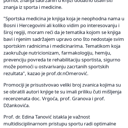
pomoć znanja sadržanih u knjizi dodatno usavršiti
znanja iz sporta i medicine.
"Sportska medicina je knjiga koja je neophodna nama u
Bosni i Hercegovini ali koliko vidim po interesovanju i
široj regiji, moram reći da je tematika kojom se knjiga
bavi i njenim sadržajem upravo ono što nedostaje svim
sportskim radnicima i medicinarima. Tematikom koja
zaokružuje nutricionizam, farmakologiju, hemiju,
prevenciju povreda te rehabilitaciju sportista, sigurno
može pomoći u ostvarivanju zacrtanih sportskih
rezultata", kazao je prof.dr.nOmerović.
Promociji je prisustvovao veliki broj zvanica kojima su
se obratili autori knjige te su imali priliku čuti mišljenja
recenzenata doc. Vrgoća, prof. Granova i prof.
Džankovića.
Prof. dr. Edina Tanović istakla je važnost
multidisciplinarnom pristupu sportu radi optimalne