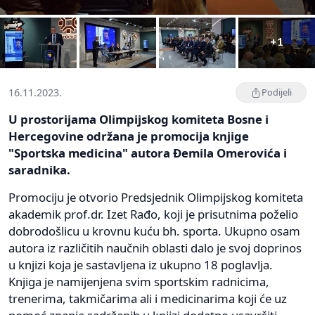
+1
16.11.2023.
Podijeli
U prostorijama Olimpijskog komiteta Bosne i
Hercegovine održana je promocija knjige
"Sportska medicina" autora Đemila Omerovića i
saradnika.
Promociju je otvorio Predsjednik Olimpijskog komiteta
akademik prof.dr. Izet Rađo, koji je prisutnima poželio
dobrodošlicu u krovnu kuću bh. sporta. Ukupno osam
autora iz različitih naučnih oblasti dalo je svoj doprinos
u knjizi koja je sastavljena iz ukupno 18 poglavlja.
Knjiga je namijenjena svim sportskim radnicima,
trenerima, takmičarima ali i medicinarima koji će uz