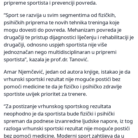
pripreme sportista i prevenciji povreda.
“Sport se razvija u svim segmentima od fizičkih,
psihičkih priprema te novih tehnika treninga koje
mogu dovesti do povreda. Mehanizam povreda je
drugačiji te pristup dijagnostici liječenju i rehabilitaciji je
drugačiji, odnosno uspjeh sportista nije više
jednoznačan nego multidisciplinaran u pripremi
sportista”, kazala je prof.dr. Tanović.
Amar Njemčević, jedan od autora knjige, istakao je da
vrhunski sportski rezultat nije moguće postići bez
pomoći medicine te da je fizičko i psihičko zdravlje
sportiste uvijek prioritet za trenere.
“Za postizanje vrhunskog sportskog rezultata
neophodno je da sportista bude fizički i psihički
spreman da podnese izvanredne ljudske napore, iz tog
razloga vrhunski sportski rezultat nije moguće postići
bez pomoći medicine. Moderni sport zahtijeva da u