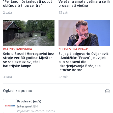
"Pentagon će izgledati poput
Veleža, sramota Lešinara će ih
običnog tržnog centra"
proganjati vječno
2 sata
15 sati
IMA 20 STANOVNIKA
"TRAVESTIJA PRAVA"
Selo u Bosni i Hercegovini bez
Suljagić odgovorio Cvijanović
struje već 30 godina: Mještani
i Amidžiću: "Pravo" je uvijek
se snalaze uz svijeće i
bilo sastavni dio
baterijske lampe
iskorjenjavanja Bošnjaka
istočne Bosne
3 sata
22 min
Oglasi za posao
Prodavač (m/ž)
Intersport BH
Prijava do: 06.09.2026. u 23:59