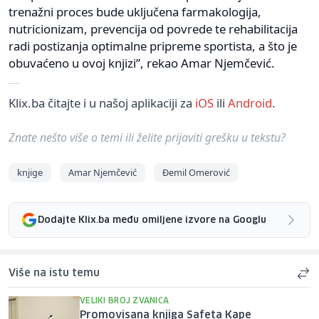
trenažni proces bude uključena farmakologija,
nutricionizam, prevencija od povrede te rehabilitacija
radi postizanja optimalne pripreme sportista, a što je
obuvaćeno u ovoj knjizi”, rekao Amar Njemčević.
Klix.ba čitajte i u našoj aplikaciji za
iOS
ili
Android
.
Znate nešto više o temi ili želite prijaviti grešku u tekstu?
knjige
Amar Njemčević
Đemil Omerović
Dodajte Klix.ba među omiljene izvore na Googlu
Više na istu temu
VELIKI BROJ ZVANICA
Promovisana knjiga Safeta Kape