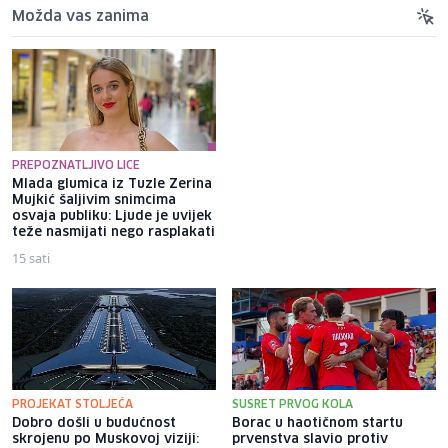
Možda vas zanima
PREPOZNATLJIVO LICE
Mlada glumica iz Tuzle Zerina
Misimović poslao poruku
Mujkić šaljivim snimcima
rivalima nakon pobjede protiv
osvaja publiku: Ljude je uvijek
Veleža: "Nova sezona, stare
teže nasmijati nego rasplakati
navike"
15 sati
3 sata
PROJEKAT STOLJEĆA
SUSRET PRVOG KOLA
Dobro došli u budućnost
Borac u haotičnom startu
skrojenu po Muskovoj viziji:
prvenstva slavio protiv