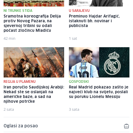
NI TRUNKE STIDA
U SARAJEVU
Sramotna koreografija Delija
Preminuo Hajdar Arifagić,
protiv Novog Pazara, na
istaknuti bh. novinar i
sjevernoj tribini su odali
publicista
počast zločincu Mladiću
42 min
1 sat
REGIJA U PLAMENU
GOSPODSKI
Iran poručio Saudijskoj Arabiji:
Real Madrid pokazao zašto je
Nekad ste se oslanjali na
najveći klub na svijetu, poslali
američke baze, a sad na
su poruku Lionelu Messiju
njihove potrčke
2 sata
3 sata
Oglasi za posao