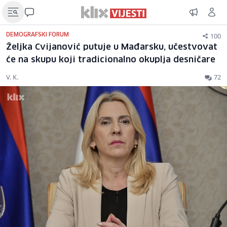
100
DEMOGRAFSKI FORUM
Željka Cvijanović putuje u Mađarsku, učestvovat
će na skupu koji tradicionalno okuplja desničare
V. K.
72