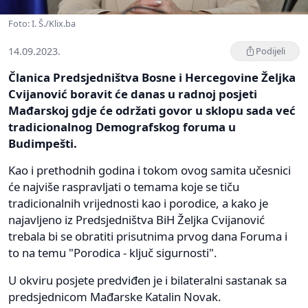
Foto: I. Š./Klix.ba
14.09.2023.
Podijeli
Članica Predsjedništva Bosne i Hercegovine Željka
Cvijanović boravit će danas u radnoj posjeti
Mađarskoj gdje će održati govor u sklopu sada već
tradicionalnog Demografskog foruma u
Budimpešti.
Kao i prethodnih godina i tokom ovog samita učesnici
će najviše raspravljati o temama koje se tiču
tradicionalnih vrijednosti kao i porodice, a kako je
najavljeno iz Predsjedništva BiH Željka Cvijanović
trebala bi se obratiti prisutnima prvog dana Foruma i
to na temu "Porodica - ključ sigurnosti".
U okviru posjete predviđen je i bilateralni sastanak sa
predsjednicom Mađarske Katalin Novak.