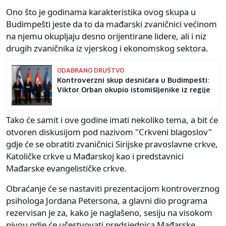
Ono što je godinama karakteristika ovog skupa u
Budimpešti jeste da to da mađarski zvaničnici većinom
na njemu okupljaju desno orijentirane lidere, ali i niz
drugih zvaničnika iz vjerskog i ekonomskog sektora.
ODABRANO DRUŠTVO
Kontroverzni skup desničara u Budimpešti:
Viktor Orban okupio istomišljenike iz regije
Tako će samit i ove godine imati nekoliko tema, a bit će
otvoren diskusijom pod nazivom "Crkveni blagoslov"
gdje će se obratiti zvaničnici Sirijske pravoslavne crkve,
Katoličke crkve u Mađarskoj kao i predstavnici
Mađarske evangelističke crkve.
Obraćanje će se nastaviti prezentacijom kontroverznog
psihologa Jordana Petersona, a glavni dio programa
rezervisan je za, kako je naglašeno, sesiju na visokom
nivou gdje će učestvovati predsjednica Mađarske