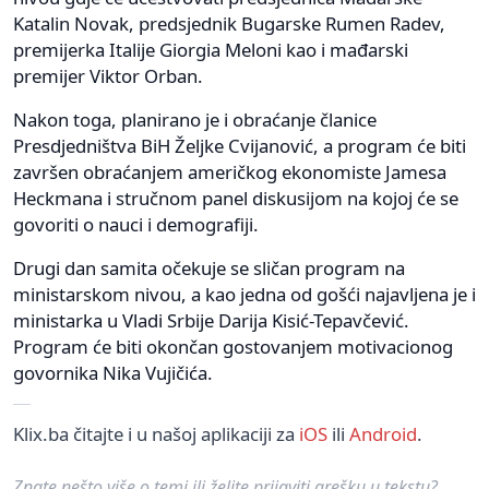
Katalin Novak, predsjednik Bugarske Rumen Radev,
premijerka Italije Giorgia Meloni kao i mađarski
premijer Viktor Orban.
Nakon toga, planirano je i obraćanje članice
Presdjedništva BiH Željke Cvijanović, a program će biti
završen obraćanjem američkog ekonomiste Jamesa
Heckmana i stručnom panel diskusijom na kojoj će se
govoriti o nauci i demografiji.
Drugi dan samita očekuje se sličan program na
ministarskom nivou, a kao jedna od gošći najavljena je i
ministarka u Vladi Srbije Darija Kisić-Tepavčević.
Program će biti okončan gostovanjem motivacionog
govornika Nika Vujičića.
Klix.ba čitajte i u našoj aplikaciji za
iOS
ili
Android
.
Znate nešto više o temi ili želite prijaviti grešku u tekstu?