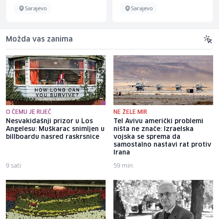
Sarajevo
Sarajevo
Možda vas zanima
O ČEMU JE RIJEČ
NE ŽELE MIR
Nesvakidašnji prizor u Los
Tel Avivu američki problemi
Angelesu: Muškarac snimljen u
ništa ne znače: Izraelska
billboardu nasred raskrsnice
vojska se sprema da
samostalno nastavi rat protiv
Irana
9 sati
59 min