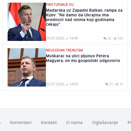
PRISTUPANJE EU
Mađarska uz Zapadni Balkan, rampa za
Kijev: "Ne damo da Ukrajina ima
prednost nad onima koji godinama
čekaju"
29.07.2026. u 14:48
32
109
NEUGODAN TRENUTAK
Muškarac na ulici pljunuo Petera
Magyara, on mu gospodski odgovorio
22.07.2026. u 14:05
21
10
m
Komentari
Kontakt
O nama
Oglašavanje
P