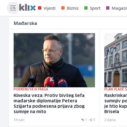
Vijesti
Biznis
Sport
Magazi
Mađarska
POKRENUTA ISTRAGA
PLAN VLADE S
Kineska veza: Protiv bivšeg šefa
Raskrinka
mađarske diplomatije Petera
sumnjiv p
Szijjarta podnesena prijava zbog
je htio kup
sumnje na mito
Brisela
16 sati
2 dana
1
0