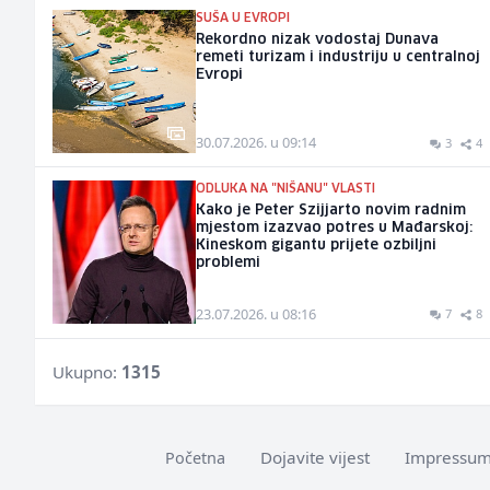
SUŠA U EVROPI
Rekordno nizak vodostaj Dunava
remeti turizam i industriju u centralnoj
Evropi
30.07.2026. u 09:14
3
4
ODLUKA NA "NIŠANU" VLASTI
Kako je Peter Szijjarto novim radnim
mjestom izazvao potres u Mađarskoj:
Kineskom gigantu prijete ozbiljni
problemi
23.07.2026. u 08:16
7
8
Ukupno:
1315
Dojavite vijest
Impressu
Početna