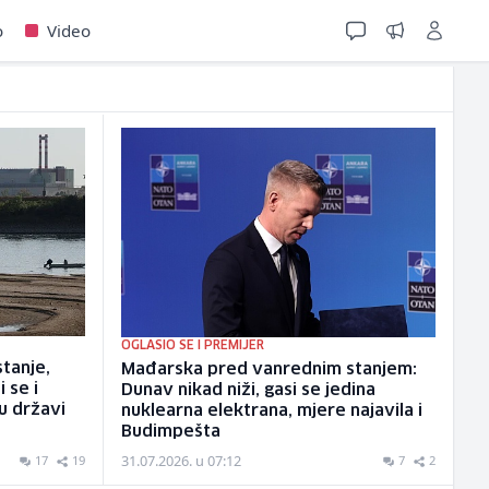
o
Video
OGLASIO SE I PREMIJER
tanje,
Mađarska pred vanrednim stanjem:
 se i
Dunav nikad niži, gasi se jedina
u državi
nuklearna elektrana, mjere najavila i
Budimpešta
31.07.2026. u 07:12
17
19
7
2