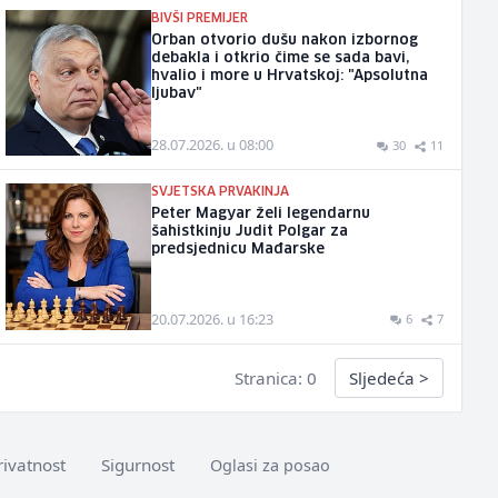
BIVŠI PREMIJER
Orban otvorio dušu nakon izbornog
debakla i otkrio čime se sada bavi,
hvalio i more u Hrvatskoj: "Apsolutna
ljubav"
28.07.2026. u 08:00
30
11
SVJETSKA PRVAKINJA
Peter Magyar želi legendarnu
šahistkinju Judit Polgar za
predsjednicu Mađarske
20.07.2026. u 16:23
6
7
Stranica: 0
Sljedeća
>
rivatnost
Sigurnost
Oglasi za posao