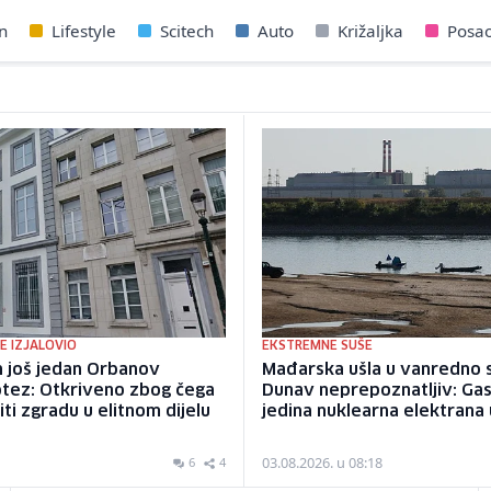
n
Lifestyle
Scitech
Auto
Križaljka
Posa
E IZJALOVIO
EKSTREMNE SUŠE
n još jedan Orbanov
Mađarska ušla u vanredno s
otez: Otkriveno zbog čega
Dunav neprepoznatljiv: Gasi
iti zgradu u elitnom dijelu
jedina nuklearna elektrana 
03.08.2026. u 08:18
6
4