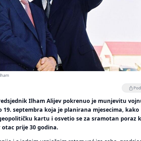
 Ilham
Podi
redsjednik Ilham Alijev pokrenuo je munjevitu voj
o 19. septembra koja je planirana mjesecima, kako 
eopolitičku kartu i osvetio se za sramotan poraz k
 otac prije 30 godina.