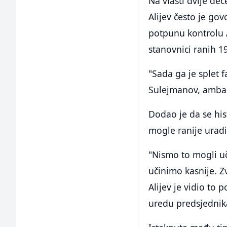
Na vlasti dvije de
Alijev često je g
potpunu kontrolu 
stanovnici ranih 19
"Sada ga je splet f
Sulejmanov, ambasa
Dodao je da se his
mogle ranije uradit
"Nismo to mogli uči
učinimo kasnije. Z
Alijev je vidio to
uredu predsjednika