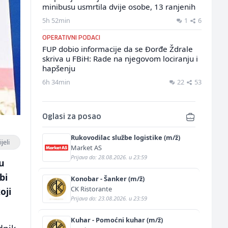
minibusu usmrtila dvije osobe, 13 ranjenih
5h 52min
1
6
OPERATIVNI PODACI
FUP dobio informacije da se Đorđe Ždrale
skriva u FBiH: Rade na njegovom lociranju i
hapšenju
6h 34min
22
53
Oglasi za posao
Rukovodilac službe logistike (m/ž)
jeli
Market AS
Prijava do: 28.08.2026. u 23:59
nu
bi
Konobar - Šanker (m/ž)
CK Ristorante
oji
Prijava do: 23.08.2026. u 23:59
Kuhar - Pomoćni kuhar (m/ž)