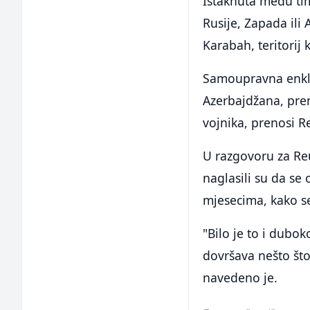
Istaknuta među ti
Rusije, Zapada ili 
Karabah, teritorij 
Samoupravna enkla
Azerbajdžana, pre
vojnika, prenosi R
U razgovoru za Reut
naglasili su da se
mjesecima, kako se
"Bilo je to i dubok
dovršava nešto št
navedeno je.