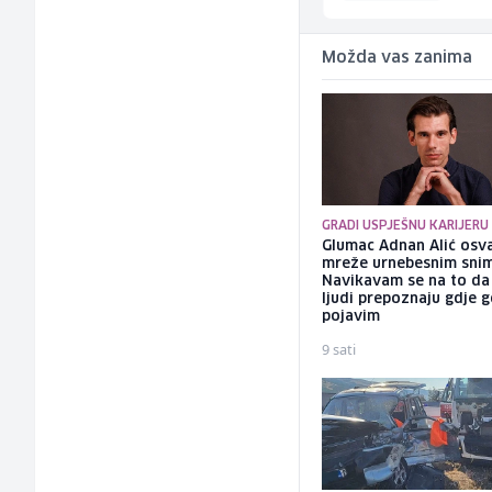
Možda vas zanima
GRADI USPJEŠNU KARIJERU
Glumac Adnan Alić osv
mreže urnebesnim sni
Navikavam se na to d
ljudi prepoznaju gdje 
pojavim
9 sati