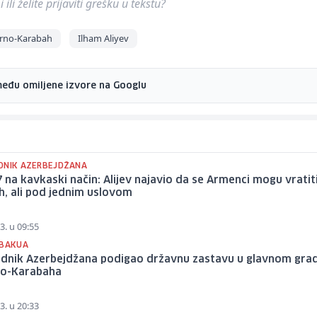
ili želite prijaviti grešku u tekstu?
rno-Karabah
Ilham Aliyev
među omiljene izvore na Googlu
DNIK AZERBEJDŽANA
 na kavkaski način: Alijev najavio da se Armenci mogu vratit
, ali pod jednim uslovom
3. u 09:55
 BAKUA
ednik Azerbejdžana podigao državnu zastavu u glavnom gra
o-Karabaha
3. u 20:33