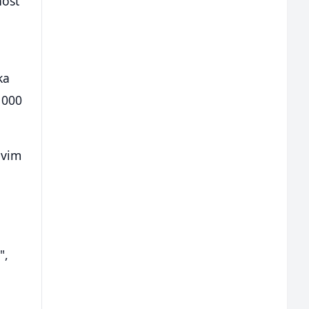
nost
ka
 000
evim
",