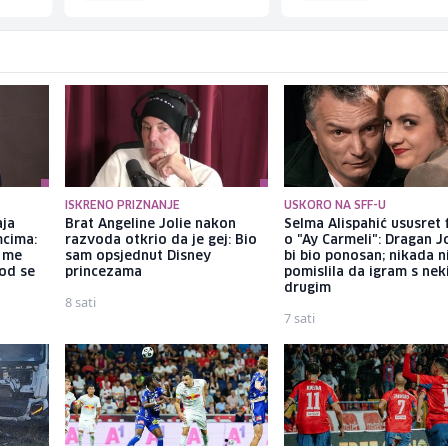
ISKRENO PRIZNANJE
USKORO NA SFF-U
aja
Brat Angeline Jolie nakon
Selma Alispahić ususret 
mcima:
razvoda otkrio da je gej: Bio
o "Ay Carmeli": Dragan J
a me
sam opsjednut Disney
bi bio ponosan; nikada 
god se
princezama
pomislila da igram s ne
drugim
8 sati
7 sati