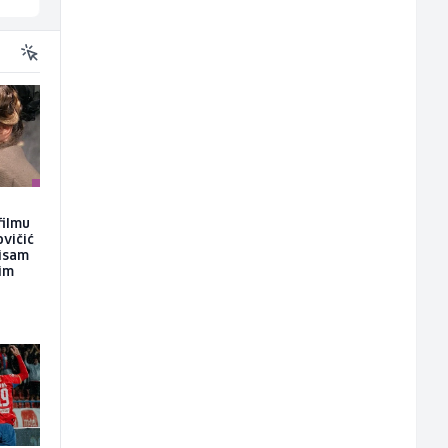
filmu
ovičić
nisam
kim