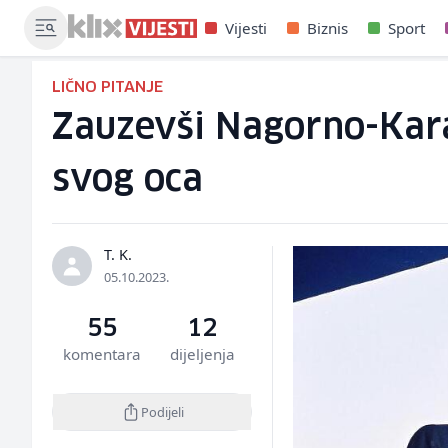
Vijesti
Biznis
Sport
LIČNO PITANJE
Zauzevši Nagorno-Kara
svog oca
T. K.
05.10.2023.
55
12
komentara
dijeljenja
Podijeli