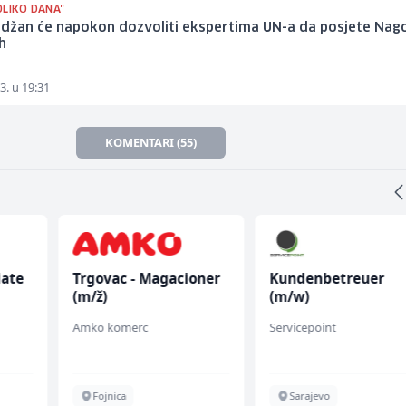
OLIKO DANA"
jdžan će napokon dozvoliti ekspertima UN-a da posjete Nag
h
3. u 19:31
KOMENTARI (55)
iate
Trgovac - Magacioner
Kundenbetreuer
(m/ž)
(m/w)
Amko komerc
Servicepoint
Fojnica
Sarajevo