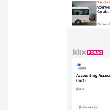
"ZA NEK
Azerbe
Karaba
29.09.202
Monteri ventilacije i
Accounting Assoc
klimatizacije (m)
(m/f)
Interclima
Jitasa
Sarajevo
Više lokacija