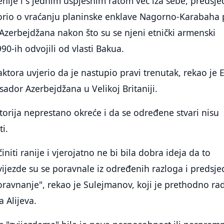
cenije i s jednim uspješnim ratom već iza sebe, predsje
ovorio o vraćanju planinske enklave Nagorno-Karabaha
Azerbejdžana nakon što su se njeni etnički armenski
90-ih odvojili od vlasti Bakua.
aktora uvjerio da je nastupio pravi trenutak, rekao je E
dor Azerbejdžana u Velikoj Britaniji.
torija neprestano okreće i da se određene stvari nisu
i.
niti ranije i vjerojatno ne bi bila dobra ideja da to
vijezde su se poravnale iz određenih razloga i predsje
 poravnanje", rekao je Sulejmanov, koji je prethodno ra
 Alijeva.