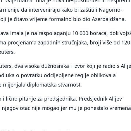
m "zvijezdama" bila je nova nesposobnost ili nesprem
Armenije da interveniraju kako bi zaštitili Nagorno-
koji je čitavo vrijeme formalno bio dio Azerbajdžana.
va imala je na raspolaganju 10 000 boraca, dok vojs
ma procjenama zapadnih stručnjaka, broji više od 120
euters.
ers, dva visoka dužnosnika i izvor koji je radio s Alij
 odluka o povratku odcijepljene regije oblikovala
 mijenjala diplomatska stvarnost.
o i lično pitanje za predsjednika. Predsjednik Alijev
o njegov otac nije mogao jer mu je ponestalo vremena