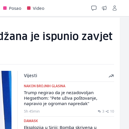
Posao
Video
žana je ispunio zavjet
Vijesti
NAKON BROJNIH GLASINA
Trump negirao da je nezadovoljan
Hegsethom: "Pete uživa poštovanje,
napravio je ogroman napredak"
5h 45min
3
10
DAMASK
Eksplozija u Siriji: Bomba skrivena u