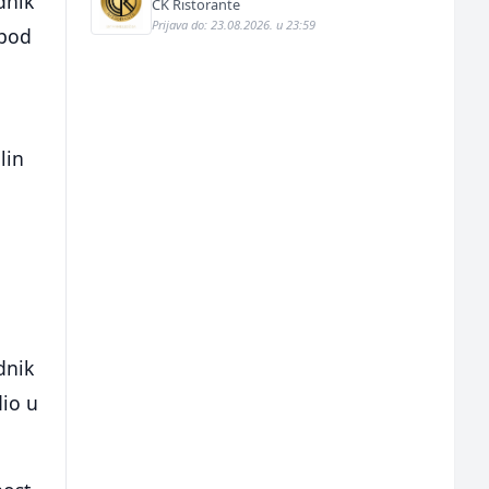
dnik
CK Ristorante
Prijava do: 23.08.2026. u 23:59
 pod
lin
dnik
dio u