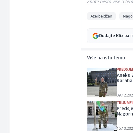
Znate nešto više o temi 
Azerbejdžan
Nago
Dodajte Klix.ba 
Više na istu temu
PREDSJE
Aneks 7
Karabah
09.12.202
TRIJUMF
Predsj
Nagorn
15.10.202