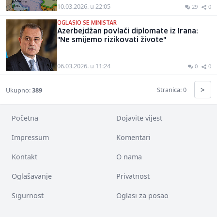
10.03.2026. u 22:05
29
0
OGLASIO SE MINISTAR
Azerbejdžan povlači diplomate iz Irana:
"Ne smijemo rizikovati živote"
06.03.2026. u 11:24
0
0
>
Stranica: 0
Ukupno:
389
Početna
Dojavite vijest
Impressum
Komentari
Kontakt
O nama
Oglašavanje
Privatnost
Sigurnost
Oglasi za posao