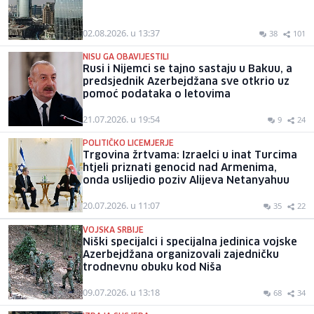
02.08.2026. u 13:37
38
101
NISU GA OBAVIJESTILI
Rusi i Nijemci se tajno sastaju u Bakuu, a
predsjednik Azerbejdžana sve otkrio uz
pomoć podataka o letovima
21.07.2026. u 19:54
9
24
POLITIČKO LICEMJERJE
Trgovina žrtvama: Izraelci u inat Turcima
htjeli priznati genocid nad Armenima,
onda uslijedio poziv Alijeva Netanyahuu
20.07.2026. u 11:07
35
22
VOJSKA SRBIJE
Niški specijalci i specijalna jedinica vojske
Azerbejdžana organizovali zajedničku
trodnevnu obuku kod Niša
09.07.2026. u 13:18
68
34