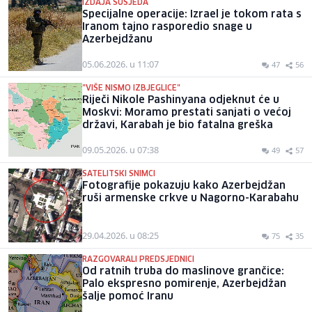
IZDAJA SUSJEDA
Specijalne operacije: Izrael je tokom rata s
Iranom tajno rasporedio snage u
Azerbejdžanu
05.06.2026. u 11:07
47
56
"VIŠE NISMO IZBJEGLICE"
Riječi Nikole Pashinyana odjeknut će u
Moskvi: Moramo prestati sanjati o većoj
državi, Karabah je bio fatalna greška
09.05.2026. u 07:38
49
57
SATELITSKI SNIMCI
Fotografije pokazuju kako Azerbejdžan
ruši armenske crkve u Nagorno-Karabahu
29.04.2026. u 08:25
75
35
RAZGOVARALI PREDSJEDNICI
Od ratnih truba do maslinove grančice:
Palo ekspresno pomirenje, Azerbejdžan
šalje pomoć Iranu