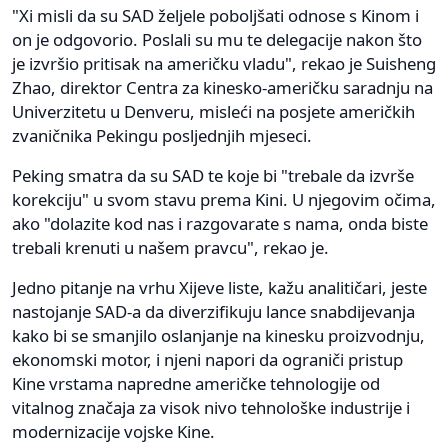
"Xi misli da su SAD željele poboljšati odnose s Kinom i
on je odgovorio. Poslali su mu te delegacije nakon što
je izvršio pritisak na američku vladu", rekao je Suisheng
Zhao, direktor Centra za kinesko-američku saradnju na
Univerzitetu u Denveru, misleći na posjete američkih
zvaničnika Pekingu posljednjih mjeseci.
Peking smatra da su SAD te koje bi "trebale da izvrše
korekciju" u svom stavu prema Kini. U njegovim očima,
ako "dolazite kod nas i razgovarate s nama, onda biste
trebali krenuti u našem pravcu", rekao je.
Jedno pitanje na vrhu Xijeve liste, kažu analitičari, jeste
nastojanje SAD-a da diverzifikuju lance snabdijevanja
kako bi se smanjilo oslanjanje na kinesku proizvodnju,
ekonomski motor, i njeni napori da ograniči pristup
Kine vrstama napredne američke tehnologije od
vitalnog značaja za visok nivo tehnološke industrije i
modernizacije vojske Kine.