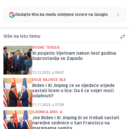
Dodajte Klix.ba među omiljene izvore na Googlu
Više na istu temu
VISOKE TENZIJE
Xi posjetio Vijetnam nakon šest godina:
Suprostavlja se Zapadu
12.12.2023. u 09:07
DVIJE NAJVEĆE SILE
Biden i Xi Jinping će se sljedeće srijede
sastati licem u lice: Da li će svijet moći
odahnuti?
11.11.2023. u 07:09
SJEDNICA APEC-A
Joe Biden i Xi Jinping bi se trebali sastati
naredne sedmice u San Franciscu na
marginama samita