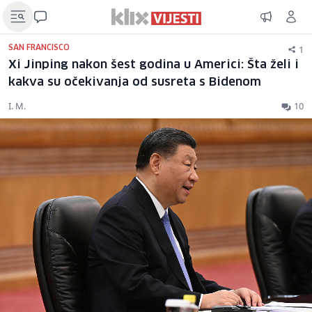
1
SAN FRANCISCO
Xi Jinping nakon šest godina u Americi: Šta želi i
kakva su očekivanja od susreta s Bidenom
I. M.
10