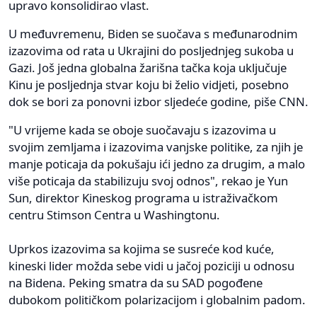
upravo konsolidirao vlast.
U međuvremenu, Biden se suočava s međunarodnim
izazovima od rata u Ukrajini do posljednjeg sukoba u
Gazi. Još jedna globalna žarišna tačka koja uključuje
Kinu je posljednja stvar koju bi želio vidjeti, posebno
dok se bori za ponovni izbor sljedeće godine, piše CNN.
"U vrijeme kada se oboje suočavaju s izazovima u
svojim zemljama i izazovima vanjske politike, za njih je
manje poticaja da pokušaju ići jedno za drugim, a malo
više poticaja da stabilizuju svoj odnos", rekao je Yun
Sun, direktor Kineskog programa u istraživačkom
centru Stimson Centra u Washingtonu.
Uprkos izazovima sa kojima se susreće kod kuće,
kineski lider možda sebe vidi u jačoj poziciji u odnosu
na Bidena. Peking smatra da su SAD pogođene
dubokom političkom polarizacijom i globalnim padom.