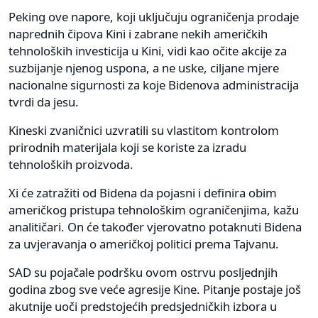
Peking ove napore, koji uključuju ograničenja prodaje
naprednih čipova Kini i zabrane nekih američkih
tehnoloških investicija u Kini, vidi kao očite akcije za
suzbijanje njenog uspona, a ne uske, ciljane mjere
nacionalne sigurnosti za koje Bidenova administracija
tvrdi da jesu.
Kineski zvaničnici uzvratili su vlastitom kontrolom
prirodnih materijala koji se koriste za izradu
tehnoloških proizvoda.
Xi će zatražiti od Bidena da pojasni i definira obim
američkog pristupa tehnološkim ograničenjima, kažu
analitičari. On će također vjerovatno potaknuti Bidena
za uvjeravanja o američkoj politici prema Tajvanu.
SAD su pojačale podršku ovom ostrvu posljednjih
godina zbog sve veće agresije Kine. Pitanje postaje još
akutnije uoči predstojećih predsjedničkih izbora u