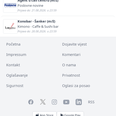
Agent u call centru (m/ž)
Poslovne novine
Prijava do: 21.08.2026. u 23:59
Konobar - Šanker (m/ž)
Kimono - Caffe & Sushi bar
Prijava do: 28.08.2026. u 23:59
Početna
Dojavite vijest
Impressum
Komentari
Kontakt
O nama
Oglašavanje
Privatnost
Sigurnost
Oglasi za posao
Facebook
YouTube
LinkedIn
Twitter
Instagram
RSS
App Store
Google Play