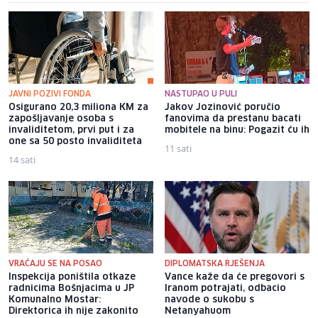
JAVNI POZIVI FONDA
NASTUPAO U PULI
Osigurano 20,3 miliona KM za
Jakov Jozinović poručio
zapošljavanje osoba s
fanovima da prestanu bacati
invaliditetom, prvi put i za
mobitele na binu: Pogazit ću ih
one sa 50 posto invaliditeta
11 sati
14 sati
VRAĆAJU SE NA POSAO
DIPLOMATSKA RJEŠENJA
Inspekcija poništila otkaze
Vance kaže da će pregovori s
radnicima Bošnjacima u JP
Iranom potrajati, odbacio
Komunalno Mostar:
navode o sukobu s
Direktorica ih nije zakonito
Netanyahuom