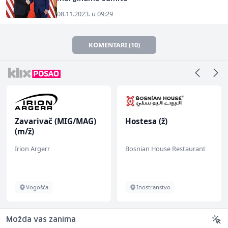
08.11.2023. u 09:29
KOMENTARI (10)
Zavarivač (MIG/MAG)
Hostesa (ž)
(m/ž)
Irion Argerr
Bosnian House Restaurant
Vogošća
Inostranstvo
Možda vas zanima