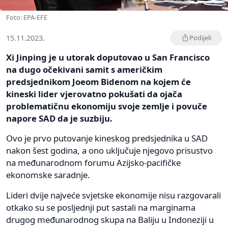
Foto: EPA-EFE
15.11.2023.
Podijeli
Xi Jinping je u utorak doputovao u San Francisco
na dugo očekivani samit s američkim
predsjednikom Joeom Bidenom na kojem će
kineski lider vjerovatno pokušati da ojača
problematičnu ekonomiju svoje zemlje i povuče
napore SAD da je suzbiju.
Ovo je prvo putovanje kineskog predsjednika u SAD
nakon šest godina, a ono uključuje njegovo prisustvo
na međunarodnom forumu Azijsko-pacifičke
ekonomske saradnje.
Lideri dvije najveće svjetske ekonomije nisu razgovarali
otkako su se posljednji put sastali na marginama
drugog međunarodnog skupa na Baliju u Indoneziji u