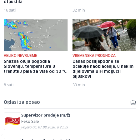
otpustila
16 sati
32 min
VELIKO NEVRIJEME
VREMENSKA PROGNOZA
Snažna oluja pogodila
Danas poslijepodne se
Sloveniju, temperatura u
očekuje naoblačenje, u nekim
trenutku pala za više od 10 °C
dijelovima BiH mogući i
pljuskovi
8 sati
39 min
Oglasi za posao
Supervizor prodaje (m/ž)
Feko Sale
Prijava do: 07.08.2026. u 23:59