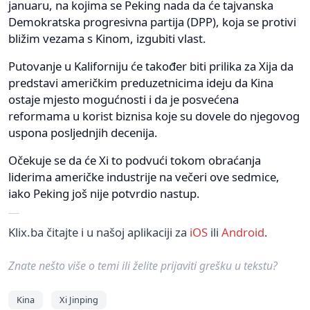
januaru, na kojima se Peking nada da će tajvanska
Demokratska progresivna partija (DPP), koja se protivi
bližim vezama s Kinom, izgubiti vlast.
Putovanje u Kaliforniju će također biti prilika za Xija da
predstavi američkim preduzetnicima ideju da Kina
ostaje mjesto mogućnosti i da je posvećena
reformama u korist biznisa koje su dovele do njegovog
uspona posljednjih decenija.
Očekuje se da će Xi to podvući tokom obraćanja
liderima američke industrije na večeri ove sedmice,
iako Peking još nije potvrdio nastup.
Klix.ba čitajte i u našoj aplikaciji za
iOS
ili
Android
.
Znate nešto više o temi ili želite prijaviti grešku u tekstu?
Kina
Xi Jinping