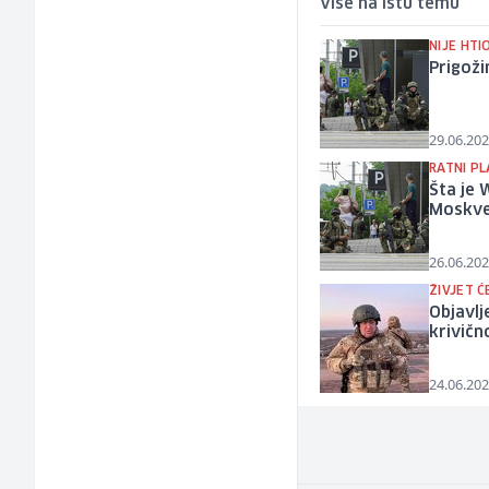
Više na istu temu
NIJE HTI
Prigoži
29.06.202
RATNI PL
Šta je 
Moskv
26.06.202
ŽIVJET Ć
Objavlj
krivičn
24.06.202