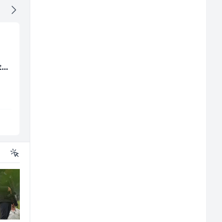
Hostesa (ž)
Junior Marketing &
ta
Recruiting Specialist
(m/ž)
Bosnian House Restaurant
Mars Connect
Inostranstvo
Sarajevo