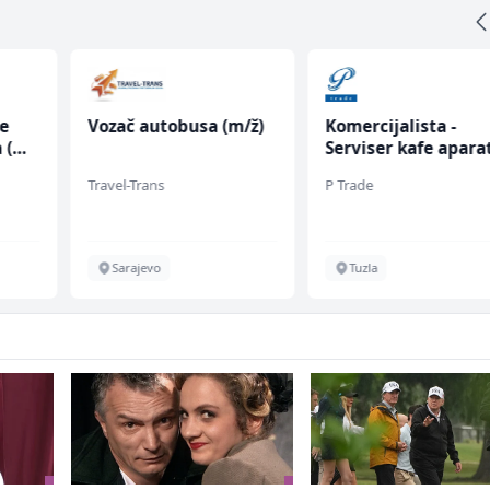
ce
Vozač autobusa (m/ž)
Komercijalista -
 (m/
Serviser kafe apara
(m/ž)
Travel-Trans
P Trade
Sarajevo
Tuzla