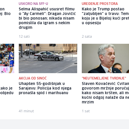
USKORO NA SFF-U
UREĐENJE PROSTORA
kon
Selma Alispahić ususret filmu
Kako je Trump postao
j: Bio
o "Ay Carmeli": Dragan Jovičić
"zaljubljen" u travu: Te
bi bio ponosan; nikada nisam
koju je u Bijeloj kući pr
pomislila da igram s nekim
u opsesiju
drugim
12 sati
2 sata
AKCIJA OD SINOĆ
"NEUTEMELJENE TVRDNJE"
Uhapšen 55-godišnjak u
Slaven Kovačević: Cvita
kako je
Sarajevu: Policija kod njega
govorom mržnje poruču
pobjedu
pronašla spid i marihuanu
kako nisam kršten, ali m
kućni odgoj nalaže da n
mrzim
41 minut
1 sat