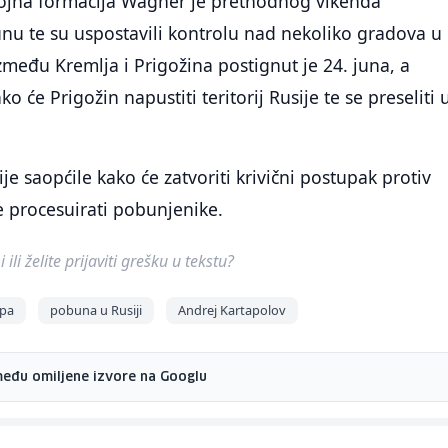
ojna formacija Wagner je prethodnog vikenda
nu te su uspostavili kontrolu nad nekoliko gradova u
zmeđu Kremlja i Prigožina postignut je 24. juna, a
o će Prigožin napustiti teritorij Rusije te se preseliti 
ije saopćile kako će zatvoriti krivični postupak protiv
e procesuirati pobunjenike.
ili želite prijaviti grešku u tekstu?
pa
pobuna u Rusiji
Andrej Kartapolov
među omiljene izvore na Googlu