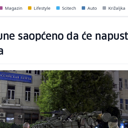
Magazin
Lifestyle
Scitech
Auto
Križaljka
une saopćeno da će napusti
a