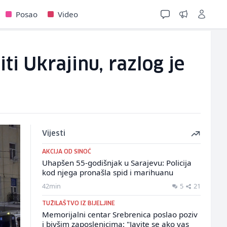
Posao
Video
ti Ukrajinu, razlog je
Vijesti
AKCIJA OD SINOĆ
Uhapšen 55-godišnjak u Sarajevu: Policija
kod njega pronašla spid i marihuanu
42min
5
21
TUŽILAŠTVO IZ BIJELJINE
Memorijalni centar Srebrenica poslao poziv
i bivšim zaposlenicima: "Javite se ako vas