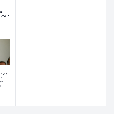
ma
etvorio
nović
je
eni
e