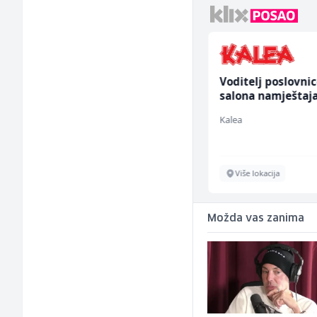
Skladišni radnik (m/ž)
Voditelj poslovni
salona namještaja
ž)
Lidl BH
Kalea
Lepenica
Više lokacija
Možda vas zanima