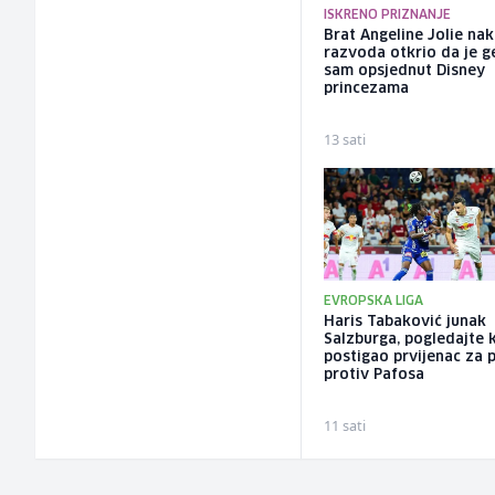
ISKRENO PRIZNANJE
Brat Angeline Jolie na
razvoda otkrio da je ge
sam opsjednut Disney
princezama
13 sati
EVROPSKA LIGA
Haris Tabaković junak
Salzburga, pogledajte 
postigao prvijenac za 
protiv Pafosa
11 sati