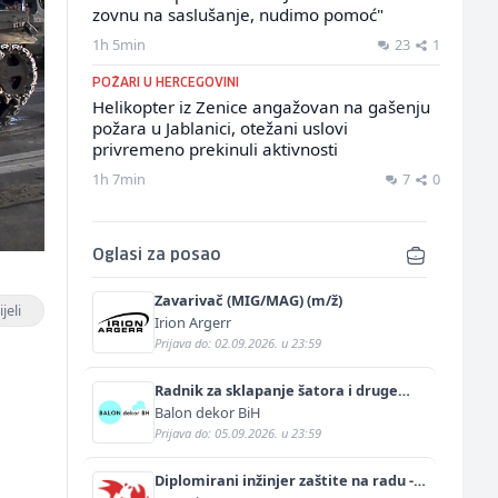
zovnu na saslušanje, nudimo pomoć"
1h 5min
23
1
POŽARI U HERCEGOVINI
Helikopter iz Zenice angažovan na gašenju
požara u Jablanici, otežani uslovi
privremeno prekinuli aktivnosti
1h 7min
7
0
Oglasi za posao
Zavarivač (MIG/MAG) (m/ž)
jeli
Irion Argerr
Prijava do: 02.09.2026. u 23:59
Radnik za sklapanje šatora i druge
prateće opreme (m/ž)
Balon dekor BiH
Prijava do: 05.09.2026. u 23:59
Diplomirani inžinjer zaštite na radu -