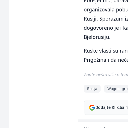
Podsjetimo, parav
organizovala pobu
Rusiji. Sporazum i
dogovoreno je i kak
Bjelorusiju.
Ruske vlasti su ran
Prigožina i da neć
Znate nešto više o temi 
Rusija
Wagner gru
Dodajte Klix.ba 