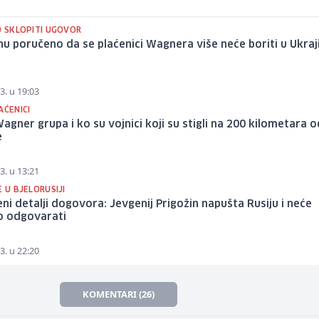
O SKLOPITI UGOVOR
nu poručeno da se plaćenici Wagnera više neće boriti u Ukraj
3. u 19:03
AĆENICI
Wagner grupa i ko su vojnici koji su stigli na 200 kilometara 
e
3. u 13:21
E U BJELORUSIJI
eni detalji dogovora: Jevgenij Prigožin napušta Rusiju i neće
o odgovarati
3. u 22:20
KOMENTARI (26)