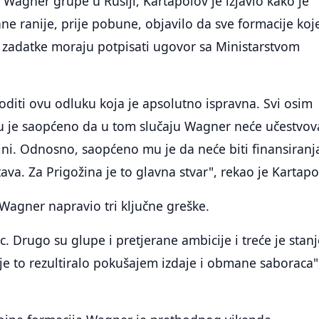
Wagner grupe u Rusiji, Kartapolov je izjavio kako je
ne ranije, prije pobune, objavilo da sve formacije koj
 zadatke moraju potpisati ugovor sa Ministarstvom
voditi ovu odluku koja je apsolutno ispravna. Svi osim
u je saopćeno da u tom slučaju Wagner neće učestvov
jini. Odnosno, saopćeno mu je da neće biti finansiranj
ava. Za Prigožina je to glavna stvar", rekao je Kartapo
 Wagner napravio tri ključne greške.
c. Drugo su glupe i pretjerane ambicije i treće je stan
 je to rezultiralo pokušajem izdaje i obmane saboraca"