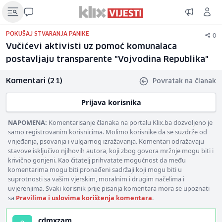
0
POKUŠAJ STVARANJA PANIKE
Vučićevi aktivisti uz pomoć komunalaca
postavljaju transparente "Vojvodina Republika"
Komentari (21)
Povratak na članak
Prijava korisnika
NAPOMENA:
Komentarisanje članaka na portalu Klix.ba dozvoljeno je
samo registrovanim korisnicima. Molimo korisnike da se suzdrže od
vrijeđanja, psovanja i vulgarnog izražavanja. Komentari odražavaju
stavove isključivo njihovih autora, koji zbog govora mržnje mogu biti i
krivično gonjeni. Kao čitatelj prihvatate mogućnost da među
komentarima mogu biti pronađeni sadržaji koji mogu biti u
suprotnosti sa vašim vjerskim, moralnim i drugim načelima i
uvjerenjima. Svaki korisnik prije pisanja komentara mora se upoznati
sa
Pravilima i uslovima korištenja komentara
.
cdmxzam