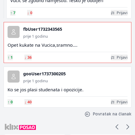
Vucic se zgodno namjestio. Tesko je odoljeri
↑
7
↓
0
Prijavi
fbUser1732343565
prije 1 godinu
Opet kukate na Vucica,sramno....
↑
1
↓
36
Prijavi
gooUser1737300205
prije 1 godinu
Ko se jos plasi studenata i opozicije.
↑
0
↓
40
Prijavi
Povratak na članak