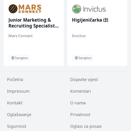
Junior Marketing &
Higijeničarka (ž)
Recruiting Specialist
(m/ž)
Mars Connect
Invictus
Sarajevo
Sarajevo
Početna
Dojavite vijest
Impressum
Komentari
Kontakt
O nama
Oglašavanje
Privatnost
Sigurnost
Oglasi za posao