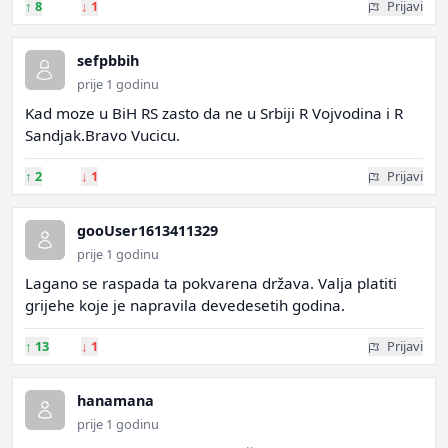
↑
8
↓
1
Prijavi
sefpbbih
prije 1 godinu
Kad moze u BiH RS zasto da ne u Srbiji R Vojvodina i R
Sandjak.Bravo Vucicu.
↑
2
↓
1
Prijavi
gooUser1613411329
prije 1 godinu
Lagano se raspada ta pokvarena država. Valja platiti
grijehe koje je napravila devedesetih godina.
↑
13
↓
1
Prijavi
hanamana
prije 1 godinu