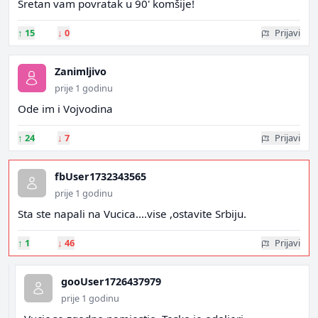
Sretan vam povratak u 90' komšije!
↑
15
↓
0
Prijavi
Zanimljivo
prije 1 godinu
Ode im i Vojvodina
↑
24
↓
7
Prijavi
fbUser1732343565
prije 1 godinu
Sta ste napali na Vucica....vise ,ostavite Srbiju.
↑
1
↓
46
Prijavi
gooUser1726437979
prije 1 godinu