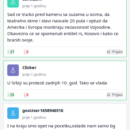
prije 1 godinu
Sad ce Vucko pred kameru sa suzama u ocima, da
teatralno skine i stavi naocale 20 puta i optuzi da
Amerika i Evropa montiraju nezavisnost Vojvodine.
Obavezno ce se spomenuti entitet rs, Kosovo i kako ce
braniti svoje.
↑
27
↓
0
Prijavi
Clicker
prije 1 godinu
U Srbiji su protesti zadnjih 10. god. Tako se vlada
↑
25
↓
0
Prijavi
gooUser1658946516
prije 1 godinu
I na kraju smo opet na pocetku,ostade nam samo bg