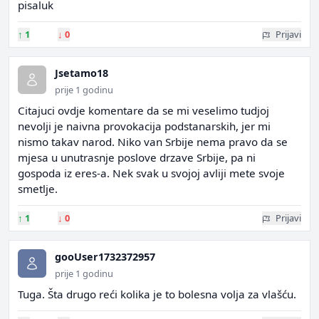
pisaluk
↑
1
↓
0
Prijavi
Jsetamo18
prije 1 godinu
Citajuci ovdje komentare da se mi veselimo tudjoj
nevolji je naivna provokacija podstanarskih, jer mi
nismo takav narod. Niko van Srbije nema pravo da se
mjesa u unutrasnje poslove drzave Srbije, pa ni
gospoda iz eres-a. Nek svak u svojoj avliji mete svoje
smetlje.
↑
1
↓
0
Prijavi
gooUser1732372957
prije 1 godinu
Tuga. Šta drugo reći kolika je to bolesna volja za vlašću.