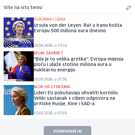
Više na istu temu
OGROMNA CIJENA
Ursula von der Leyen: Rat u Iranu košta
Evropu 500 miliona eura dnevno
29.04.2026. u 15:10
VELIKI ZAOKRET
"Bila je to velika greška": Evropa mijenja
ploču i ulaže stotine miliona eura u
nuklearnu energiju
10.03.2026. u 21:50
BLOK OD 27 DRŽAVA
Lideri EU pokušavaju uhvatiti kormilo:
Veliki sastanak s ciljem odgovora na
pritiske Rusije, Kine i SAD-a
12.02.2026. u 07:03
KOMENTARI (4)