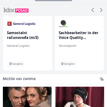
Samostalni
Sachbearbeiter in der
računovođa (m/ž)
Voice Quality
Management (m/w)
General Logistic
Servicepoint
Sarajevo
Sarajevo
Možda vas zanima