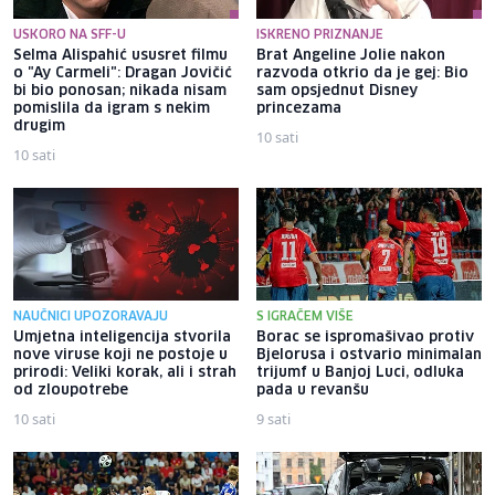
USKORO NA SFF-U
ISKRENO PRIZNANJE
Selma Alispahić ususret filmu
Brat Angeline Jolie nakon
o "Ay Carmeli": Dragan Jovičić
razvoda otkrio da je gej: Bio
bi bio ponosan; nikada nisam
sam opsjednut Disney
pomislila da igram s nekim
princezama
drugim
10 sati
10 sati
NAUČNICI UPOZORAVAJU
S IGRAČEM VIŠE
Umjetna inteligencija stvorila
Borac se ispromašivao protiv
nove viruse koji ne postoje u
Bjelorusa i ostvario minimalan
prirodi: Veliki korak, ali i strah
trijumf u Banjoj Luci, odluka
od zloupotrebe
pada u revanšu
10 sati
9 sati