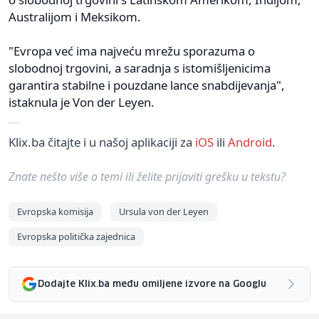
Australijom i Meksikom.
"Evropa već ima najveću mrežu sporazuma o
slobodnoj trgovini, a saradnja s istomišljenicima
garantira stabilne i pouzdane lance snabdijevanja",
istaknula je Von der Leyen.
Klix.ba čitajte i u našoj aplikaciji za
iOS
ili
Android
.
Znate nešto više o temi ili želite prijaviti grešku u tekstu?
Evropska komisija
Ursula von der Leyen
Evropska politička zajednica
Dodajte Klix.ba među omiljene izvore na Googlu