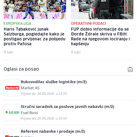
EVROPSKA LIGA
OPERATIVNI PODACI
Haris Tabaković junak
FUP dobio informacije da se
Salzburga, pogledajte kako je
Đorđe Ždrale skriva u FBiH:
postigao prvijenac za pobjedu
Rade na njegovom lociranju i
protiv Pafosa
hapšenju
9 sati
9 sati
Oglasi za posao
Rukovodilac službe logistike (m/ž)
Market AS
Prijava do: 28.08.2026. u 23:59
Stručni saradnik za poslove javnih nabavki (m/ž)
Fuel Boss
Prijava do: 20.08.2026. u 23:59
Referent nabavke i prodaje (m/ž)