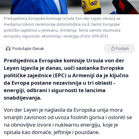
Predsjednica Evropske komisije Ursula Von der Leyen obraća se
medijima tokom ceremonije dobrodošlice na 8. Samit Evropske
političke zajednice u Jerevanu, Armenija. Tema samita obuhvata
evropsku sigurnost, ekonomiju i energiju (Foto: EPA-EFE)
Podijeli
Poslušajte članak
Predsjednica Evropske komisije Ursula von der
Leyen izjavila je danas, uoči sastanka Evropske
političke zajednice (EPC) u Armeniji da je ključno
da Evropa postane nezavisnija u tri oblasti -
energiji, odbrani i sigurnosti te lancima
snabdijevanja.
Von der Leyen je naglasila da Evropska unija mora
smanjiti zavisnost od uvoza fosilnih goriva i osloniti se
na obnovljive izvore i nuklearnu energiju, koje je
opisala kao domaće, jeftinije i pouzdane.