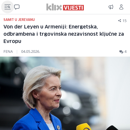
15
SAMIT U JEREVANU
Von der Leyen u Armeniji: Energetska,
odbrambena i trgovinska nezavisnost ključne za
Evropu
FENA
|
04.05.2026.
4