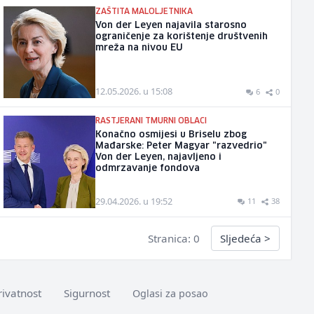
ZAŠTITA MALOLJETNIKA
Von der Leyen najavila starosno
ograničenje za korištenje društvenih
mreža na nivou EU
12.05.2026. u 15:08
6
0
RASTJERANI TMURNI OBLACI
Konačno osmijesi u Briselu zbog
Mađarske: Peter Magyar "razvedrio"
Von der Leyen, najavljeno i
odmrzavanje fondova
29.04.2026. u 19:52
11
38
Stranica: 0
Sljedeća
>
rivatnost
Sigurnost
Oglasi za posao