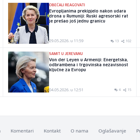
OBEĆALI REAGOVATI
Evropljanima prekipjelo nakon udara
drona u Rumuniji: Ruski agresorski rat
je prešao još jednu granicu
29.05.2026. u 11:59
13
102
SAMIT U JEREVANU
Von der Leyen u Armeniji: Energetska,
odbrambena i trgovinska nezavisnost
ključne za Evropu
04.05.2026. u 12:51
4
15
m
Komentari
Kontakt
O nama
Oglašavanje
P