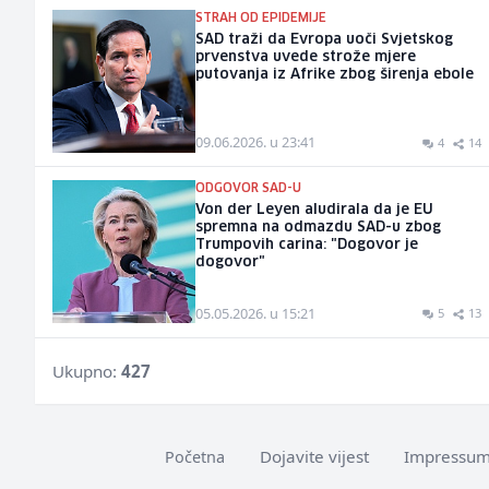
STRAH OD EPIDEMIJE
SAD traži da Evropa uoči Svjetskog
prvenstva uvede strože mjere
putovanja iz Afrike zbog širenja ebole
09.06.2026. u 23:41
4
14
ODGOVOR SAD-U
Von der Leyen aludirala da je EU
spremna na odmazdu SAD-u zbog
Trumpovih carina: "Dogovor je
dogovor"
05.05.2026. u 15:21
5
13
Ukupno:
427
Dojavite vijest
Impressu
Početna