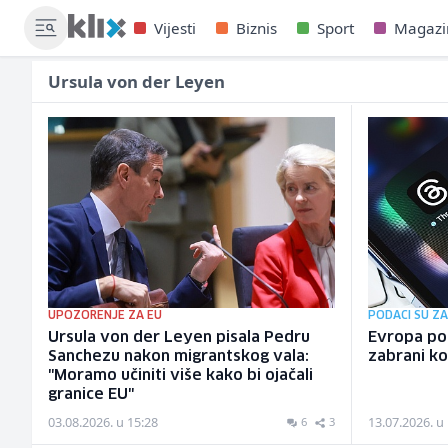
Vijesti
Biznis
Sport
Magazi
Ursula von der Leyen
UPOZORENJE ZA EU
PODACI SU ZA
Ursula von der Leyen pisala Pedru
Evropa po
Sanchezu nakon migrantskog vala:
zabrani ko
"Moramo učiniti više kako bi ojačali
granice EU"
03.08.2026. u 15:28
13.07.2026. u
6
3