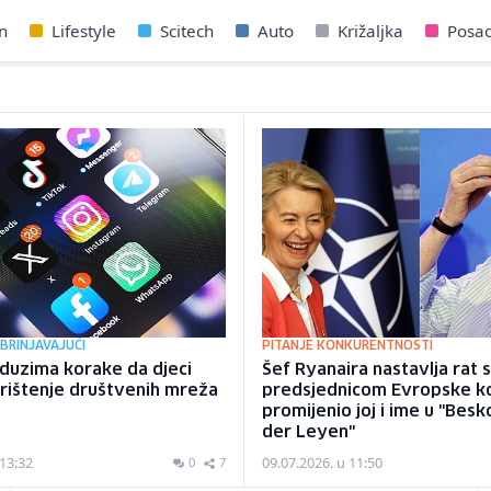
n
Lifestyle
Scitech
Auto
Križaljka
Posa
BRINJAVAJUĆI
PITANJE KONKURENTNOSTI
duzima korake da djeci
Šef Ryanaira nastavlja rat 
rištenje društvenih mreža
predsjednicom Evropske ko
promijenio joj i ime u "Bes
der Leyen"
 13:32
09.07.2026. u 11:50
0
7