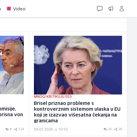
o
Video
MNOGI KRITIKUJU EES
s
Brisel priznao probleme s
misije,
kontroverznim sistemom ulaska u EU
korisna von
koji je izazvao višesatna čekanja na
granicama
04.07.2026. u 10:10
8
124
26
28