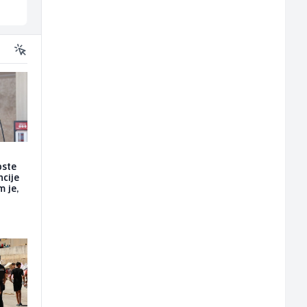
Više lokacija
Sarajevo
oste
ncije
m je,