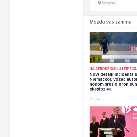
Fojnica
Sarajevo
Možda vas zanima
NA AERODROMU U LEIPZIG
Novi detalji incidenta 
Njemačkoj: Vozač auto
nogom srušio dron pu
eksploziva
4 sata