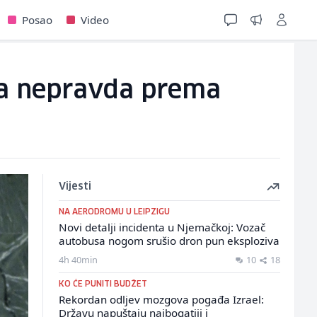
Posao
Video
 da nepravda prema
Vijesti
NA AERODROMU U LEIPZIGU
Novi detalji incidenta u Njemačkoj: Vozač
autobusa nogom srušio dron pun eksploziva
4h 40min
10
18
KO ĆE PUNITI BUDŽET
Rekordan odljev mozgova pogađa Izrael:
Državu napuštaju najbogatiji i