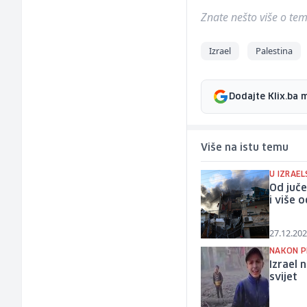
Znate nešto više o temi 
Izrael
Palestina
Dodajte Klix.ba 
Više na istu temu
U IZRAE
Od juče
i više 
27.12.202
NAKON P
Izrael 
svijet