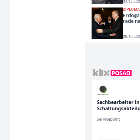
04.12.202
DIPLOMA
Erdoga
rade na
09.10.202
Trgovac - Magacioner
Sachbearbeiter in
(m/ž)
Schaltungsabteil
(m/w)
Amko komerc
Servicepoint