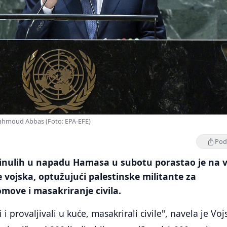
Mahmoud Abbas (Foto: EPA-EFE)
Podi
ginulih u napadu Hamasa u subotu porastao je na v
je vojska, optužujući palestinske militante za
omove i masakriranje civila.
li i provaljivali u kuće, masakrirali civile", navela je Voj