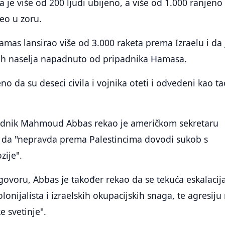
a je više od 200 ljudi ubijeno, a više od 1.000 ranjeno
eo u zoru.
Hamas lansirao više od 3.000 raketa prema Izraelu i da 
skih naselja napadnuto od pripadnika Hamasa.
o da su deseci civila i vojnika oteti i odvedeni kao ta
jednik Mahmoud Abbas rekao je američkom sekretaru
 da "nepravda prema Palestincima dovodi sukob s
zije".
ovoru, Abbas je također rekao da se tekuća eskalacij
lonijalista i izraelskih okupacijskih snaga, te agresiju
e svetinje".