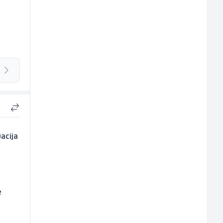
acija
e