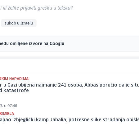
ili želite prijaviti grešku u tekstu?
sukob u Izraelu
među omiljene izvore na Googlu
LSKIM NAPADIMA
r u Gazi ubijena najmanje 241 osoba, Abbas poručio da je situ
od katastrofe
3. u 07:46
RIMIRJA
napao izbjeglički kamp Jabalia, potresne slike stradanja obišl