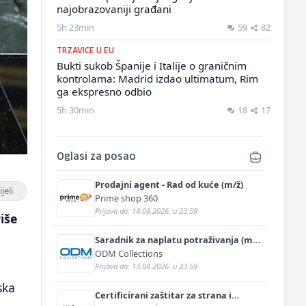
najobrazovaniji građani
5h 23min
59
82
TRZAVICE U EU
Bukti sukob Španije i Italije o graničnim
kontrolama: Madrid izdao ultimatum, Rim
ga ekspresno odbio
5h 30min
18
17
Oglasi za posao
Prodajni agent - Rad od kuće (m/ž)
jeli
Prime shop 360
Prijava do: 14.08.2026. u 23:59
iše
Saradnik za naplatu potraživanja (m/
ž)
ODM Collections
Prijava do: 13.08.2026. u 23:59
ska
Certificirani zaštitar za strana i