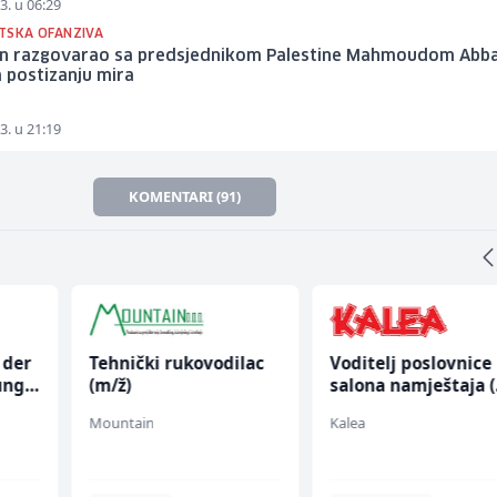
3. u 06:29
TSKA OFANZIVA
n razgovarao sa predsjednikom Palestine Mahmoudom Abb
 postizanju mira
3. u 21:19
KOMENTARI (91)
 der
Tehnički rukovodilac
Voditelj poslovnice
ung
(m/ž)
salona namještaja 
ž)
Mountain
Kalea