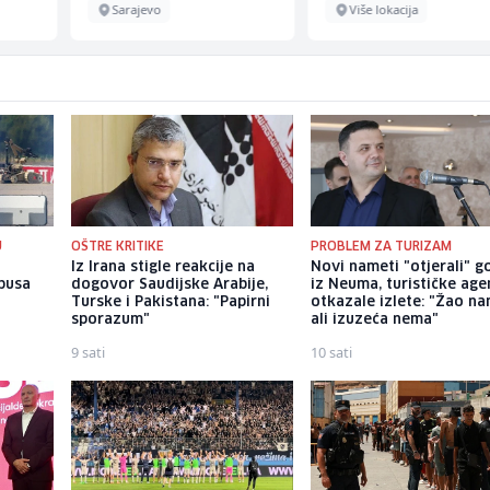
Sarajevo
Više lokacija
U
OŠTRE KRITIKE
PROBLEM ZA TURIZAM
u
Iz Irana stigle reakcije na
Novi nameti "otjerali" g
busa
dogovor Saudijske Arabije,
iz Neuma, turističke age
n
Turske i Pakistana: "Papirni
otkazale izlete: "Žao na
sporazum"
ali izuzeća nema"
9 sati
10 sati