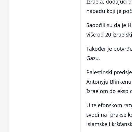
Izraela, dodajući d
napadu koji je poč
Saopćili su da je 
više od 20 izrael
Također je potvrđen
Gazu.
Palestinski preds
Antonyju Blinkenu
Izraelom do eksplo
U telefonskom razg
svodi na "prakse ko
islamske i kršćansk