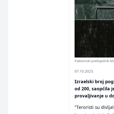
Palestinski predsjednik 
07.10.2023.
Izraelski broj po
od 200, saopćila 
provaljivanje u d
"Teroristi su divlja