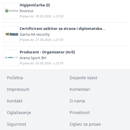
Higijeničarka (ž)
Invictus
Prijava do: 30.08.2026. u 23:59
Certificirani zaštitar za strana i diplomatska
predstavništva (m/ž)
Gama AA security
Prijava do: 21.08.2026. u 23:59
Producent - Organizator (m/ž)
Arena Sport BH
Prijava do: 03.09.2026. u 23:59
Početna
Dojavite vijest
Impressum
Komentari
Kontakt
O nama
Oglašavanje
Privatnost
Sigurnost
Oglasi za posao