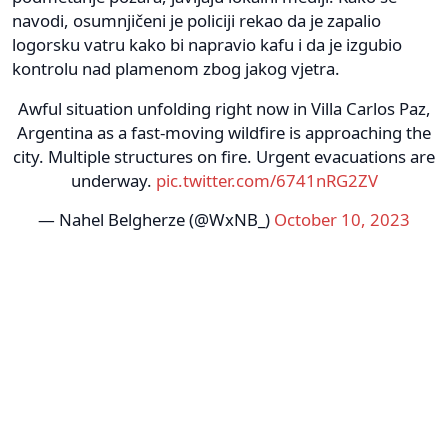
navodi, osumnjičeni je policiji rekao da je zapalio
logorsku vatru kako bi napravio kafu i da je izgubio
kontrolu nad plamenom zbog jakog vjetra.
Awful situation unfolding right now in Villa Carlos Paz,
Argentina as a fast-moving wildfire is approaching the
city. Multiple structures on fire. Urgent evacuations are
underway.
pic.twitter.com/6741nRG2ZV
— Nahel Belgherze (@WxNB_)
October 10, 2023