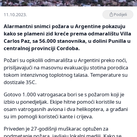
11.10.2023.
Podijeli
Alarmantni snimci požara u Argentine pokazuju
kako se plameni zid kreće prema odmaralištu Villa
Carlos Paz, sa 56.000 stanovnika, u dolini Punilla u
centralnoj provinciji Cordoba.
Požari su opkolili odmarališta u Argentini preko noći,
prisiljavajući na masovnu evakuaciju stotina porodica
tokom intenzivnog toplotnog talasa. Temperature su
dostizale 35C.
Gotovo 1.000 vatrogasaca bori se s požarom koji je
izbio u ponedjeljak. Ekipe hitne pomoći koristile su
osam vatrogasnih aviona i dva helikoptera, a građani
su im pomogli koristeći kante i crijeva.
Priveden je 27-godišnji muškarac optužen za
podmetanje požara, javljaju lokalni mediji. Kako se