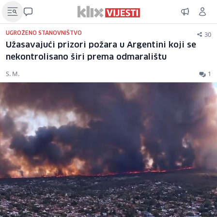
30
UGROŽENO STANOVNIŠTVO
Užasavajući prizori požara u Argentini koji se
nekontrolisano širi prema odmaralištu
S. M.
1