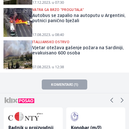
17.12.2023. u 07:30
VATRA GA BRZO "PROGUTALA"
Autobus se zapalio na autoputu u Argentini,
putnici panično bježali
17.08.2023. u 08:40
ITALIJANSKO OSTRVO
Vjetar otežava gašenje požara na Sardiniji,
evakuisano 600 osoba
07.08.2023. u 12:38
KOMENTARI (1)
Radnik u proizvodnji
Konobar (m/ž)