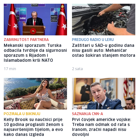
ZABRINUTOST PARTNERA
PREDUGO RADIO U LERU
Mekanski sporazum: Turska
Zaštitari u SAD-u godinu dana
odbacila tvrdnje da sigurnosni
nisu gasili auto: Mehaničar
sporazum s Rijadom i
ostao šokiran stanjem motora
Islamabadom krši NATO
17 min
2 sata
POZIRALA U BIKINIJU
SAZNANJA CNN-A
Kelly Brook su naučnici prije
Prvi čovjek američke vojske:
10 godina proglasili ženom s
Treba nam odmak od rata s
najsavršenijim tijelom, a evo
Iranom, zračni napadi nisu
kako danas izgleda
dovoljni