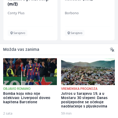
(m/ž)
Conty Plus
Borbono
Sarajevo
Sarajevo
Možda vas zanima
OBJAVIO ROMANO
VREMENSKA PROGNOZA
Bomba koju niko nije
Jutros u Sarajevu 19, a u
očekivao: Liverpool doveo
Mostaru 30 stepeni: Danas
kapitena Barcelone
poslijepodne se očekuje
naoblačenje s pljuskovima
2 sata
59 min