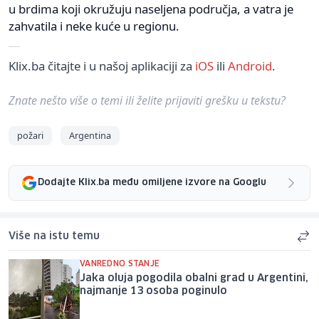
u brdima koji okružuju naseljena područja, a vatra je
zahvatila i neke kuće u regionu.
Klix.ba čitajte i u našoj aplikaciji za
iOS
ili
Android
.
Znate nešto više o temi ili želite prijaviti grešku u tekstu?
požari
Argentina
Dodajte Klix.ba među omiljene izvore na Googlu
Više na istu temu
VANREDNO STANJE
Jaka oluja pogodila obalni grad u Argentini,
najmanje 13 osoba poginulo