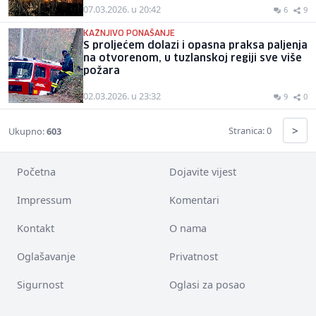
07.03.2026. u 20:42
6
9
KAŽNJIVO PONAŠANJE
S proljećem dolazi i opasna praksa paljenja
na otvorenom, u tuzlanskoj regiji sve više
požara
02.03.2026. u 23:32
9
0
>
Stranica: 0
Ukupno:
603
Početna
Dojavite vijest
Impressum
Komentari
Kontakt
O nama
Oglašavanje
Privatnost
Sigurnost
Oglasi za posao