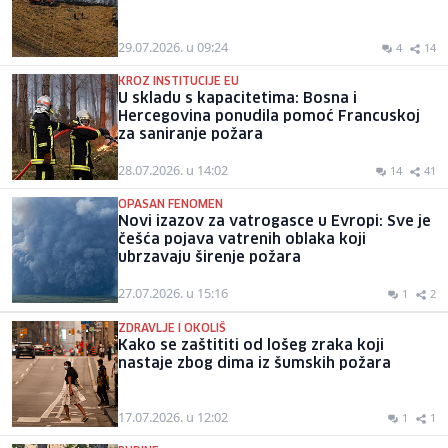
29.07.2026. u 09:24
4
14
KROZ INSTITUCIJE EU
U skladu s kapacitetima: Bosna i
Hercegovina ponudila pomoć Francuskoj
za saniranje požara
28.07.2026. u 14:02
14
41
OPASAN FENOMEN
Novi izazov za vatrogasce u Evropi: Sve je
češća pojava vatrenih oblaka koji
ubrzavaju širenje požara
27.07.2026. u 15:16
1
2
ZDRAVLJE I OKOLIŠ
Kako se zaštititi od lošeg zraka koji
nastaje zbog dima iz šumskih požara
17.07.2026. u 12:02
1
1