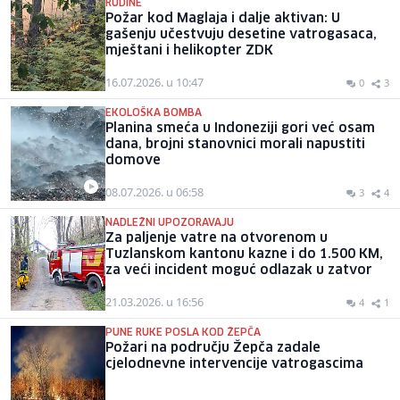
RUDINE
Požar kod Maglaja i dalje aktivan: U
gašenju učestvuju desetine vatrogasaca,
mještani i helikopter ZDK
16.07.2026. u 10:47
0
3
EKOLOŠKA BOMBA
Planina smeća u Indoneziji gori već osam
dana, brojni stanovnici morali napustiti
domove
08.07.2026. u 06:58
3
4
NADLEŽNI UPOZORAVAJU
Za paljenje vatre na otvorenom u
Tuzlanskom kantonu kazne i do 1.500 KM,
za veći incident moguć odlazak u zatvor
21.03.2026. u 16:56
4
1
PUNE RUKE POSLA KOD ŽEPČA
Požari na području Žepča zadale
cjelodnevne intervencije vatrogascima