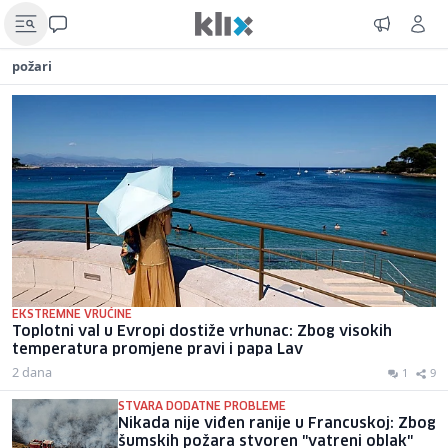
požari
EKSTREMNE VRUĆINE
Toplotni val u Evropi dostiže vrhunac: Zbog visokih
temperatura promjene pravi i papa Lav
2 dana
1
9
STVARA DODATNE PROBLEME
Nikada nije viđen ranije u Francuskoj: Zbog
šumskih požara stvoren "vatreni oblak"