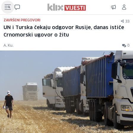
33
ZAVRŠENI PREGOVORI
UN i Turska čekaju odgovor Rusije, danas ističe
Crnomorski ugovor o žitu
A. Ku.
0