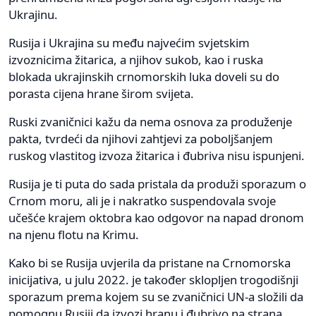
Ukrajinu.
Rusija i Ukrajina su među najvećim svjetskim
izvoznicima žitarica, a njihov sukob, kao i ruska
blokada ukrajinskih crnomorskih luka doveli su do
porasta cijena hrane širom svijeta.
Ruski zvaničnici kažu da nema osnova za produženje
pakta, tvrdeći da njihovi zahtjevi za poboljšanjem
ruskog vlastitog izvoza žitarica i đubriva nisu ispunjeni.
Rusija je ti puta do sada pristala da produži sporazum o
Crnom moru, ali je i nakratko suspendovala svoje
učešće krajem oktobra kao odgovor na napad dronom
na njenu flotu na Krimu.
Kako bi se Rusija uvjerila da pristane na Crnomorska
inicijativa, u julu 2022. je također sklopljen trogodišnji
sporazum prema kojem su se zvaničnici UN-a složili da
pomognu Rusiji da izvozi hranu i đubrivo na strana