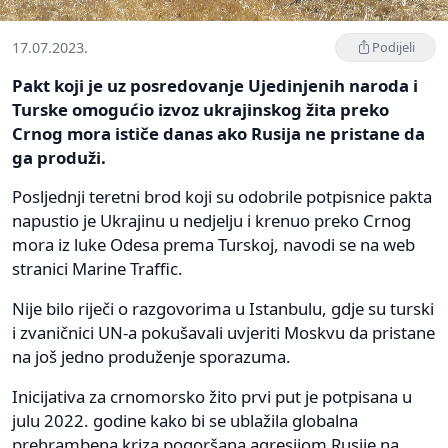
17.07.2023.
Podijeli
Pakt koji je uz posredovanje Ujedinjenih naroda i
Turske omogućio izvoz ukrajinskog žita preko
Crnog mora ističe danas ako Rusija ne pristane da
ga produži.
Posljednji teretni brod koji su odobrile potpisnice pakta
napustio je Ukrajinu u nedjelju i krenuo preko Crnog
mora iz luke Odesa prema Turskoj, navodi se na web
stranici Marine Traffic.
Nije bilo riječi o razgovorima u Istanbulu, gdje su turski
i zvaničnici UN-a pokušavali uvjeriti Moskvu da pristane
na još jedno produženje sporazuma.
Inicijativa za crnomorsko žito prvi put je potpisana u
julu 2022. godine kako bi se ublažila globalna
prehrambena kriza pogoršana agresijom Rusije na