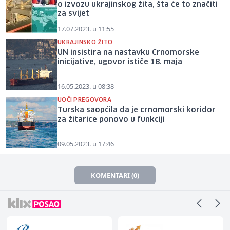
o izvozu ukrajinskog žita, šta će to značiti
za svijet
17.07.2023. u 11:55
UKRAJINSKO ŽITO
UN insistira na nastavku Crnomorske
inicijative, ugovor ističe 18. maja
16.05.2023. u 08:38
UOČI PREGOVORA
Turska saopćila da je crnomorski koridor
za žitarice ponovo u funkciji
09.05.2023. u 17:46
KOMENTARI (0)