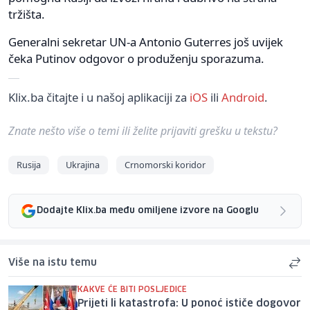
tržišta.
Generalni sekretar UN-a Antonio Guterres još uvijek
čeka Putinov odgovor o produženju sporazuma.
Klix.ba čitajte i u našoj aplikaciji za
iOS
ili
Android
.
Znate nešto više o temi ili želite prijaviti grešku u tekstu?
Rusija
Ukrajina
Crnomorski koridor
Dodajte Klix.ba među omiljene izvore na Googlu
Više na istu temu
KAKVE ĆE BITI POSLJEDICE
Prijeti li katastrofa: U ponoć ističe dogovor