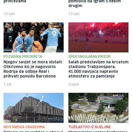
princezama
pomislila da igram s nekim
drugim
13 sati
13 sati
POZADINA PREOKRETA
SPEKTAKULARAN PRIZOR
Njegov savjet se mora slušati:
Salah predstavljen na krcatom
Otkriveno ko je nagovorio
stadionu Trabzonspora,
Rodrija da odbije Real i
41.000 navijača napravilo
prihvati ponudu Barcelone
atmosferu za pamćenje
1 sat
2 sata
MOSTARSKA GRAĐEVINA
TUŽILAŠTVO IZ BIJELJINE