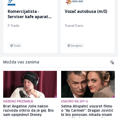
Komercijalista -
Vozač autobusa (m/ž)
Serviser kafe aparata
(m/ž)
P Trade
Travel-Trans
Tuzla
Sarajevo
Možda vas zanima
ISKRENO PRIZNANJE
USKORO NA SFF-U
Brat Angeline Jolie nakon
Selma Alispahić ususret filmu
razvoda otkrio da je gej: Bio
o "Ay Carmeli": Dragan Jovičić
sam opsjednut Disney
bi bio ponosan; nikada nisam