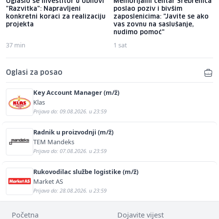
Oglasio se investitor u obnovi
Memorijalni centar Srebrenica
"Razvitka": Napravljeni
poslao poziv i bivšim
konkretni koraci za realizaciju
zaposlenicima: "Javite se ako
projekta
vas zovnu na saslušanje,
nudimo pomoć"
37 min
1 sat
Oglasi za posao
Key Account Manager (m/ž)
Klas
Prijava do: 09.08.2026. u 23:59
Radnik u proizvodnji (m/ž)
TEM Mandeks
Prijava do: 07.08.2026. u 23:59
Rukovodilac službe logistike (m/ž)
Market AS
Prijava do: 28.08.2026. u 23:59
Početna
Dojavite vijest