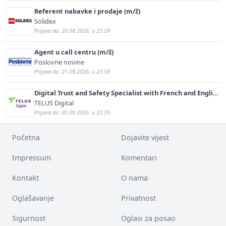
Referent nabavke i prodaje (m/ž)
Solidex
Prijava do: 20.08.2026. u 23:59
Agent u call centru (m/ž)
Poslovne novine
Prijava do: 21.08.2026. u 23:59
Digital Trust and Safety Specialist with French and English
(m/f)
TELUS Digital
Prijava do: 05.09.2026. u 23:59
Početna
Dojavite vijest
Impressum
Komentari
Kontakt
O nama
Oglašavanje
Privatnost
Sigurnost
Oglasi za posao