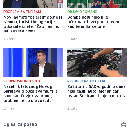
PROBLEM ZA TURIZAM
OBJAVIO ROMANO
Novi nameti "otjerali" goste iz
Bomba koju niko nije
Neuma, turističke agencije
očekivao: Liverpool doveo
otkazale izlete: "Žao nam je,
kapitena Barcelone
ali izuzeća nema"
16 sati
2 sata
SIGURNOSNI INCIDENTI
PREDUGO RADIO U LERU
Načelnik Istočnog Novog
Zaštitari u SAD-u godinu dana
Sarajeva o pucnjavama: "I ja
nisu gasili auto: Mehaničar
sam kao čovjek zabrinut,
ostao šokiran stanjem motora
problem je i u pravosuđu"
24 min
2 sata
Oglasi za posao