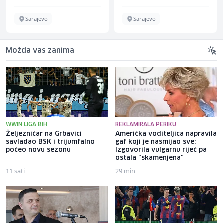
Sarajevo
Sarajevo
Možda vas zanima
WWIN LIGA BIH
REKLAMIRALA PERIKU
Željezničar na Grbavici
Američka voditeljica napravila
savladao BSK i trijumfalno
gaf koji je nasmijao sve:
počeo novu sezonu
Izgovorila vulgarnu riječ pa
ostala "skamenjena"
11 sati
29 min