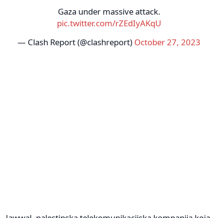
Gaza under massive attack.
pic.twitter.com/rZEdIyAKqU
— Clash Report (@clashreport)
October 27, 2023
Jawwal, palestinska telekomunikacijska kompanija koja