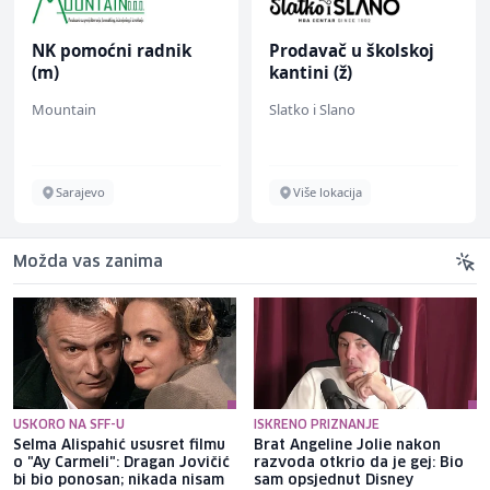
NK pomoćni radnik
Prodavač u školskoj
(m)
kantini (ž)
Mountain
Slatko i Slano
Sarajevo
Više lokacija
Možda vas zanima
USKORO NA SFF-U
ISKRENO PRIZNANJE
Selma Alispahić ususret filmu
Brat Angeline Jolie nakon
o "Ay Carmeli": Dragan Jovičić
razvoda otkrio da je gej: Bio
bi bio ponosan; nikada nisam
sam opsjednut Disney