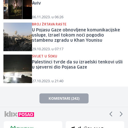
Aviv
06.11.2023. u 06:26
BROJ ŽRTAVA RASTE
U Pojasu Gaze obnovljene komunikacijske
usluge, Izrael tokom noći pogodio
stambenu zgradu u Khan Younisu
29.10.2023. u 07:17
SVIJET U ŠOKU
Palestinci tvrde da su izraelski tenkovi ušli
u sjeverni dio Pojasa Gaze
27.10.2023. u 21:40
KOMENTARI (242)