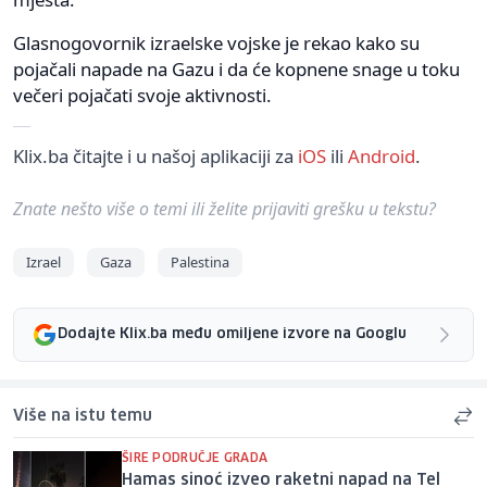
Glasnogovornik izraelske vojske je rekao kako su
pojačali napade na Gazu i da će kopnene snage u toku
večeri pojačati svoje aktivnosti.
Klix.ba čitajte i u našoj aplikaciji za
iOS
ili
Android
.
Znate nešto više o temi ili želite prijaviti grešku u tekstu?
Izrael
Gaza
Palestina
Dodajte Klix.ba među omiljene izvore na Googlu
Više na istu temu
ŠIRE PODRUČJE GRADA
Hamas sinoć izveo raketni napad na Tel