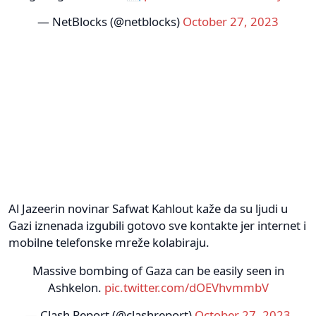
— NetBlocks (@netblocks)
October 27, 2023
Al Jazeerin novinar Safwat Kahlout kaže da su ljudi u
Gazi iznenada izgubili gotovo sve kontakte jer internet i
mobilne telefonske mreže kolabiraju.
Massive bombing of Gaza can be easily seen in
Ashkelon.
pic.twitter.com/dOEVhvmmbV
— Clash Report (@clashreport)
October 27, 2023