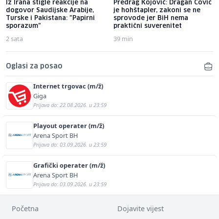
Iz Irana stigle reakcije na
Predrag Kojović: Dragan Čović
dogovor Saudijske Arabije,
je hohštapler, zakoni se ne
Turske i Pakistana: "Papirni
sprovode jer BiH nema
sporazum"
praktični suverenitet
2 sata
39 min
Oglasi za posao
Internet trgovac (m/ž)
Giga
Prijava do: 22.08.2026. u 23:59
Playout operater (m/ž)
Arena Sport BH
Prijava do: 03.09.2026. u 23:59
Grafički operater (m/ž)
Arena Sport BH
Prijava do: 03.09.2026. u 23:59
Početna
Dojavite vijest