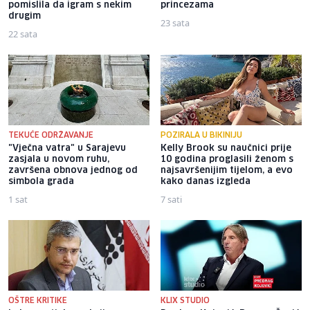
pomislila da igram s nekim
princezama
drugim
23 sata
22 sata
TEKUĆE ODRŽAVANJE
POZIRALA U BIKINIJU
"Vječna vatra" u Sarajevu
Kelly Brook su naučnici prije
zasjala u novom ruhu,
10 godina proglasili ženom s
završena obnova jednog od
najsavršenijim tijelom, a evo
simbola grada
kako danas izgleda
1 sat
7 sati
OŠTRE KRITIKE
KLIX STUDIO