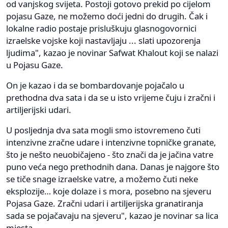
od vanjskog svijeta. Postoji gotovo prekid po cijelom
pojasu Gaze, ne možemo doći jedni do drugih. Čak i
lokalne radio postaje prisluškuju glasnogovornici
izraelske vojske koji nastavljaju ... slati upozorenja
ljudima", kazao je novinar Safwat Khalout koji se nalazi
u Pojasu Gaze.
On je kazao i da se bombardovanje pojačalo u
prethodna dva sata i da se u isto vrijeme čuju i zračni i
artiljerijski udari.
U posljednja dva sata mogli smo istovremeno čuti
intenzivne zračne udare i intenzivne topničke granate,
što je nešto neuobičajeno - što znači da je jačina vatre
puno veća nego prethodnih dana. Danas je najgore što
se tiče snage izraelske vatre, a možemo čuti neke
eksplozije… koje dolaze i s mora, posebno na sjeveru
Pojasa Gaze. Zračni udari i artiljerijska granatiranja
sada se pojačavaju na sjeveru", kazao je novinar sa lica
mjesta.