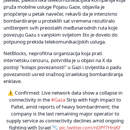
pruža mobilne usluge Pojasu Gaze, objavila je
priopćenje u petak navečer, rekavši da je intenzivno
bombardiranje u proteklih sat vremena rezultiralo
uništenjem svih preostalih međunarodnih ruta koje
povezuju Gazu s vanjskim svijetom što je dovelo do
potpunog prekida telekomunikacijskih usluga.
NetBlocks, neprofitna organizacija koja prati
internetsku cenzuru, potvrdila je u objavi na X da
postoji "kolaps povezanosti" u Gazi i izvijestila o padu
povezanosti usred snažnog izraelskog bombardiranja
enklave.
⚠ Confirmed: Live network data show a collapse in
connectivity in the
#Gaza
Strip with high impact to
Paltel, amid reports of heavy bombardment; the
company is the last remaining major operator to
supply service as connectivity declines amid ongoing
fighting with Israel 📉
pic.twitter.com/nDPf7HnjKF