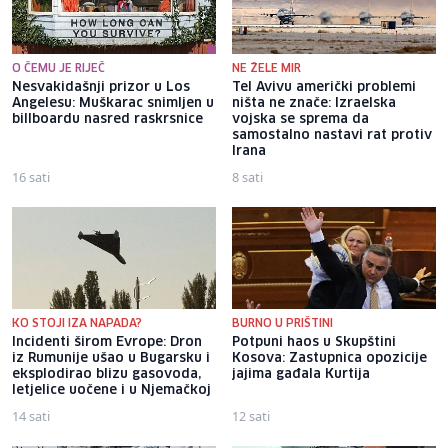
O ČEMU JE RIJEČ
NE ŽELE MIR
Nesvakidašnji prizor u Los
Tel Avivu američki problemi
Angelesu: Muškarac snimljen u
ništa ne znače: Izraelska
billboardu nasred raskrsnice
vojska se sprema da
samostalno nastavi rat protiv
Irana
16 sati
8 sati
KO STOJI IZA NAPADA?
BURNO U PRIŠTINI
Incidenti širom Evrope: Dron
Potpuni haos u Skupštini
iz Rumunije ušao u Bugarsku i
Kosova: Zastupnica opozicije
eksplodirao blizu gasovoda,
jajima gađala Kurtija
letjelice uočene i u Njemačkoj
14 sati
12 sati