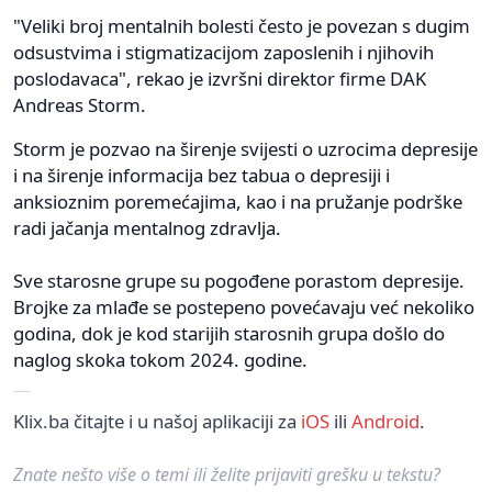
"Veliki broj mentalnih bolesti često je povezan s dugim
odsustvima i stigmatizacijom zaposlenih i njihovih
poslodavaca", rekao je izvršni direktor firme DAK
Andreas Storm.
Storm je pozvao na širenje svijesti o uzrocima depresije
i na širenje informacija bez tabua o depresiji i
anksioznim poremećajima, kao i na pružanje podrške
radi jačanja mentalnog zdravlja.
Sve starosne grupe su pogođene porastom depresije.
Brojke za mlađe se postepeno povećavaju već nekoliko
godina, dok je kod starijih starosnih grupa došlo do
naglog skoka tokom 2024. godine.
Klix.ba čitajte i u našoj aplikaciji za
iOS
ili
Android
.
Znate nešto više o temi ili želite prijaviti grešku u tekstu?