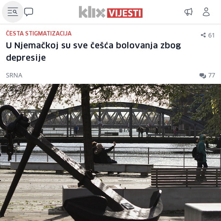
61
ČESTA STIGMATIZACIJA
U Njemačkoj su sve češća bolovanja zbog
depresije
SRNA
77