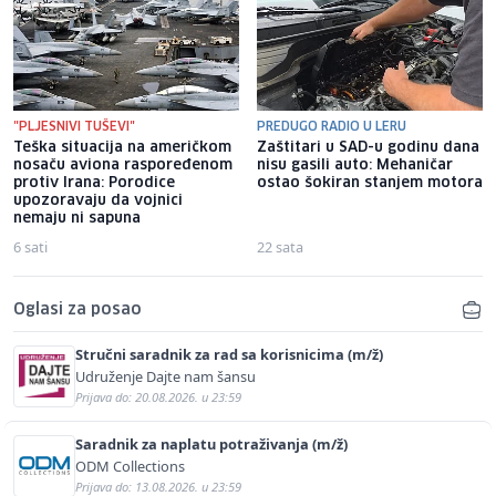
"PLJESNIVI TUŠEVI"
PREDUGO RADIO U LERU
Teška situacija na američkom
Zaštitari u SAD-u godinu dana
nosaču aviona raspoređenom
nisu gasili auto: Mehaničar
protiv Irana: Porodice
ostao šokiran stanjem motora
upozoravaju da vojnici
nemaju ni sapuna
6 sati
22 sata
Oglasi za posao
Stručni saradnik za rad sa korisnicima (m/ž)
Udruženje Dajte nam šansu
Prijava do: 20.08.2026. u 23:59
Saradnik za naplatu potraživanja (m/ž)
ODM Collections
Prijava do: 13.08.2026. u 23:59