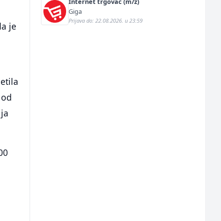
Internet trgovac (m/ž)
Giga
Prijava do: 22.08.2026. u 23:59
da je
a
etila
 od
ija
00