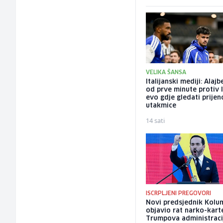
VELIKA ŠANSA
Italijanski mediji: Alaj
od prve minute protiv I
evo gdje gledati prijen
utakmice
14 sati
ISCRPLJENI PREGOVORI
Novi predsjednik Kolu
objavio rat narko-kart
Trumpova administracij