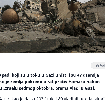
Podi
apadi koji su u toku u Gazi uništili su 47 džamija i
ko je zemlja pokrenula rat protiv Hamasa nakon
u Izraelu sedmog oktobra, prema vladi u Gazi.
azi rekao je da su 203 škole i 80 vladinih ureda takođ