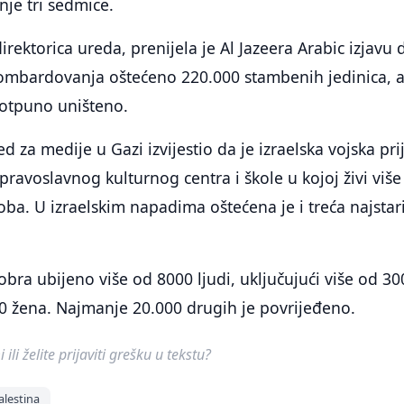
nje tri sedmice.
rektorica ureda, prenijela je Al Jazeera Arabic izjavu 
mbardovanja oštećeno 220.000 stambenih jedinica, 
potpuno uništeno.
ed za medije u Gazi izvijestio da je izraelska vojska prij
voslavnog kulturnog centra i škole u kojoj živi više
oba. U izraelskim napadima oštećena je i treća najstar
obra ubijeno više od 8000 ljudi, uključujući više od 30
00 žena. Najmanje 20.000 drugih je povrijeđeno.
ili želite prijaviti grešku u tekstu?
alestina