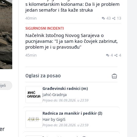
s kilometarskim kolonama: Da li je problem
jedan semafor i šta kaže struka
40min
43
13
SIGURNOSNI INCIDENTI
Načelnik Istočnog Novog Sarajeva o
pucnjavama: "I ja sam kao čovjek zabrinut,
problem je i u pravosuđu"
45min
4
4
Oglasi za posao
jeli
Građevinski radnici (m)
Jahić-Gradnja
Prijava do: 06.09.2026. u 23:59
Radnica za manikir i pedikir (ž)
Hair by GigiS
Prijava do: 28.08.2026. u 23:59
er