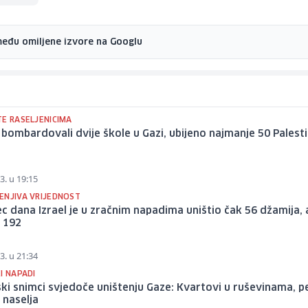
među omiljene izvore na Googlu
TE RASELJENICIMA
i bombardovali dvije škole u Gazi, ubijeno najmanje 50 Palest
3. u 19:15
ENJIVA VRIJEDNOST
c dana Izrael je u zračnim napadima uništio čak 56 džamija, 
 192
3. u 21:34
I NAPADI
ski snimci svjedoče uništenju Gaze: Kvartovi u ruševinama, 
 naselja