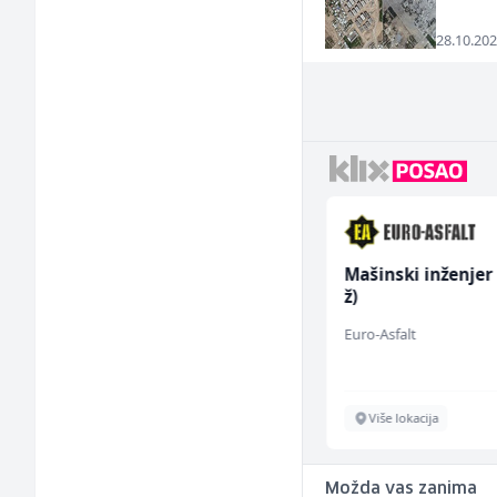
28.10.202
Monter centralnog
Mašinski inženjer
grijanja (m)
ž)
Mountain
Euro-Asfalt
Sarajevo
Više lokacija
Možda vas zanima