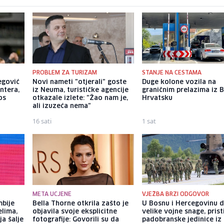
PROBLEM ZA TURIZAM
STANJE NA CESTAMA
begović
Novi nameti "otjerali" goste
Duge kolone vozila na
ntera,
iz Neuma, turističke agencije
graničnim prelazima iz B
os
otkazale izlete: "Žao nam je,
Hrvatsku
ali izuzeća nema"
16 sati
1 sat
META UCJENE
VJEŽBA BRZI ODGOVOR
mbije
Bella Thorne otkrila zašto je
U Bosnu i Hercegovinu 
elima,
objavila svoje eksplicitne
velike vojne snage, prist
a šalje
fotografije: Govorili su da
padobranske jedinice iz I