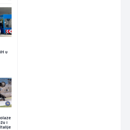
iH u
dolaze
ižu i
talije