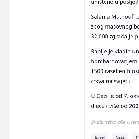
uništene u posljed
Salama Maarouf, di
zbog masovnog bo
32.000 zgrada je 
Ranije je vladin ur
bombardovanjem pra
1500 raseljenih os
crkva na svijetu.
U Gazi je od 7. okt
djece i više od 20
Znate nešto više o temi 
Izrael
Gaza
P