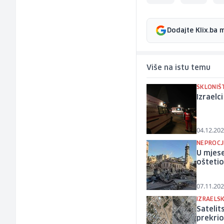
Dodajte Klix.ba 
Više na istu temu
SKLONIŠ
Izraelc
04.12.202
NEPROCJ
U mjese
oštetio
07.11.202
IZRAELSK
Satelit
prekrio