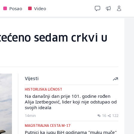
Posao
Video
tećeno sedam crkvi u
Vijesti
HISTORIJSKA LIČNOST
Na današnji dan prije 101. godine rođen
Alija Izetbegović, lider koji nije odstupao od
svojih ideala
14min
16
122
MAGISTRALNA CESTA M-17
Putnici ka jugu BiH godinama "muku muče"