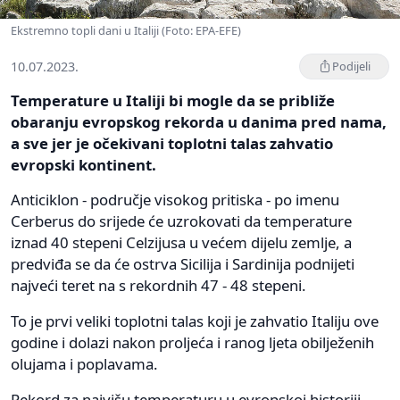
Ekstremno topli dani u Italiji (Foto: EPA-EFE)
10.07.2023.
Podijeli
Temperature u Italiji bi mogle da se približe
obaranju evropskog rekorda u danima pred nama,
a sve jer je očekivani toplotni talas zahvatio
evropski kontinent.
Anticiklon - područje visokog pritiska - po imenu
Cerberus do srijede će uzrokovati da temperature
iznad 40 stepeni Celzijusa u većem dijelu zemlje, a
predviđa se da će ostrva Sicilija i Sardinija podnijeti
najveći teret na s rekordnih 47 - 48 stepeni.
To je prvi veliki toplotni talas koji je zahvatio Italiju ove
godine i dolazi nakon proljeća i ranog ljeta obilježenih
olujama i poplavama.
Rekord za najvišu temperaturu u evropskoj historiji