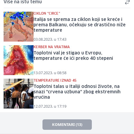
Više na istu temu
CIKLON "CIRCE"
Italija se sprema za ciklon koji se kreće i
prema Balkanu, očekuju se drastično niže
temperature
03.08.2023. u 17:43
KERBER NA VRATIMA
Toplotni val je stigao u Evropu,
temperature će ići preko 40 stepeni
13.07.2023. u 08:58
TEMPERATURE IZNAD 45
Toplotni talas u Italiji odnosi živote, na
snazi "crvena uzbuna" zbog ekstremnih
vrućina
12.07.2023. u 17:19
KOMENTARI (13)