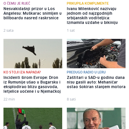
O ČEMU JE RIJEČ
PRIKUPILA KOMPLIMENTE
Nesvakidašnji prizor u Los
Ivanu Milenković nazivaju
Angelesu: Muškarac snimljen u
jednom od najzgodnijih
billboardu nasred raskrsnice
srbijanskih voditeljica:
Izmamila uzdahe u bikiniju
2 sata
1 sat
KO STOJI IZA NAPADA?
PREDUGO RADIO U LERU
Incidenti širom Evrope: Dron
Zaštitari u SAD-u godinu dana
iz Rumunije ušao u Bugarsku i
nisu gasili auto: Mehaničar
eksplodirao blizu gasovoda,
ostao šokiran stanjem motora
letjelice uočene i u Njemačkoj
22 min
8 sati