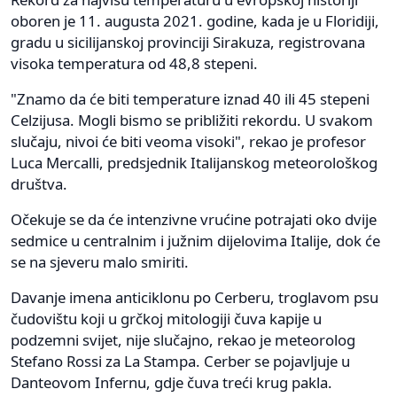
oboren je 11. augusta 2021. godine, kada je u Floridiji,
gradu u sicilijanskoj provinciji Sirakuza, registrovana
visoka temperatura od 48,8 stepeni.
"Znamo da će biti temperature iznad 40 ili 45 stepeni
Celzijusa. Mogli bismo se približiti rekordu. U svakom
slučaju, nivoi će biti veoma visoki", rekao je profesor
Luca Mercalli, predsjednik Italijanskog meteorološkog
društva.
Očekuje se da će intenzivne vrućine potrajati oko dvije
sedmice u centralnim i južnim dijelovima Italije, dok će
se na sjeveru malo smiriti.
Davanje imena anticiklonu po Cerberu, troglavom psu
čudovištu koji u grčkoj mitologiji čuva kapije u
podzemni svijet, nije slučajno, rekao je meteorolog
Stefano Rossi za La Stampa. Cerber se pojavljuje u
Danteovom Infernu, gdje čuva treći krug pakla.