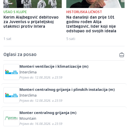
UŠAO S KLUPE
HISTORIJSKA LIČNOST
Kerim Alajbegović debitovao
Na današnji dan prije 101
za Juventus u prijateljskoj
godinu rođen Alija
utakmici protiv Intera
Izetbegović, lider koji nije
odstupao od svojih ideala
1 sat
5 sati
Oglasi za posao
Monteri ventilacije i klimatizacije (m)
Interclima
Prijava do: 12.08.2026. u 23:59
Monteri centralnog grijanja i plinskih instalacija (m)
Interclima
Prijava do: 12.08.2026. u 23:59
Monter centralnog grijanja (m)
Mountain
Prijava do: 16.08.2026. u 23:59