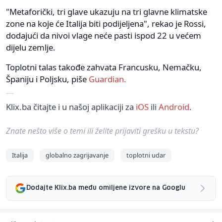
"Metaforički, tri glave ukazuju na tri glavne klimatske
zone na koje će Italija biti podijeljena", rekao je Rossi,
dodajući da nivoi vlage neće pasti ispod 22 u većem
dijelu zemlje.
Toplotni talas takođe zahvata Francusku, Nemačku,
Španiju i Poljsku, piše
Guardian.
Klix.ba čitajte i u našoj aplikaciji za
iOS
ili
Android
.
Znate nešto više o temi ili želite prijaviti grešku u tekstu?
Italija
globalno zagrijavanje
toplotni udar
Dodajte Klix.ba među omiljene izvore na Googlu