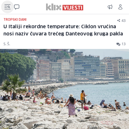
43
TROPSKI DANI
U Italiji rekordne temperature: Ciklon vrućina
nosi naziv čuvara trećeg Danteovog kruga pakla
S. Š.
13