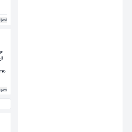
ijavi
je
ji
a
amo
ijavi