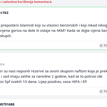
a i uslovima korištenja komentara
.
1c1b2
a
 preposteni Islamisti koji su vlasnici benzinskih i koji nikad niko
li cijena goriva na dole ili ostaje na 4KM? Kada se digla cijena ba
kupili.
Pr
a
seca
jer su nasi napunili rezerve sa ovom skupom naftom koja je pre
 i sad imaju zalihe za naredne 2 godine, kad se to potrosi ide
po 5pf svakih 10 dana. Lijep pozdrav, vasa HIFA i EP.
Pr
30791688