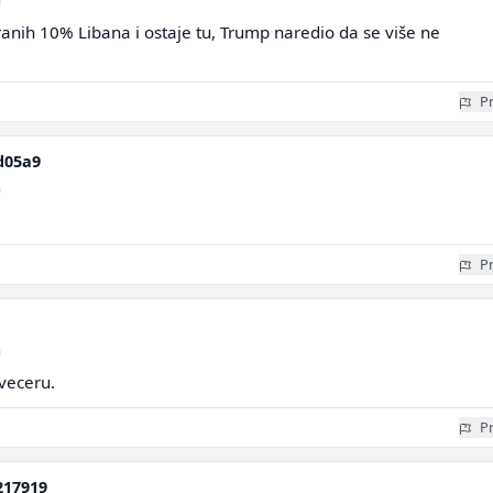
a
ranih 10% Libana i ostaje tu, Trump naredio da se više ne
Pr
d05a9
a
Pr
a
veceru.
Pr
217919