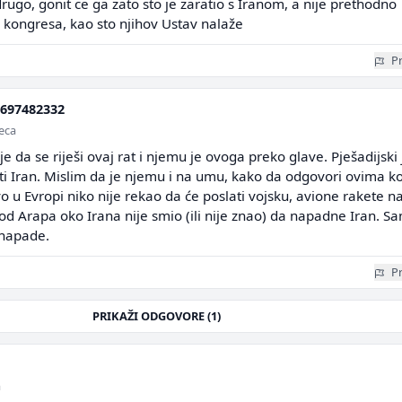
 drugo, gonit ce ga zato sto je zaratio s Iranom, a nije prethodno
 kongresa, kao sto njihov Ustav nalaže
Pr
697482332
seca
je da se riješi ovaj rat i njemu je ovoga preko glave. Pješadijski 
 Iran. Mislim da je njemu i na umu, kako da odgovori ovima ko
rvo u Evropi niko nije rekao da će poslati vojsku, avione rakete n
od Arapa oko Irana nije smio (ili nije znao) da napadne Iran. S
 napade.
Pr
PRIKAŽI ODGOVORE (1)
a