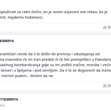
a
ptuživati za ratni zločin, on je ovom izzjavom sve rekao, ko je
smrti. Hajdemo Nobelovci.
Pr
6306914
a
 analitičari recite da li bi došlo do primirja i odustajanja od
 (navodno će im Iran predati ili će biti premješten u Pakistan
rutalnog bombardiranja gdje su im uništili zračne, morske i veći
 lanseri u špiljama i pod zemljom. Da li bi se dogovorili da Iran
, mirnim putem... Mislim da ne
Pr
716306914
seca