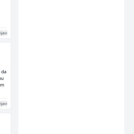
ijavi
) da
nu
om
ijavi