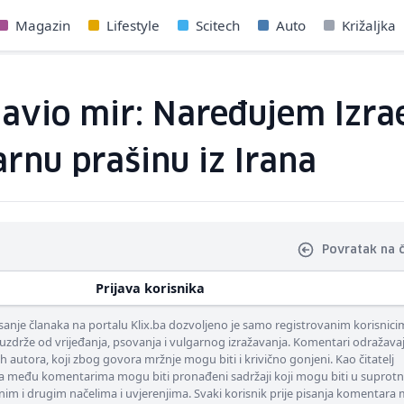
Magazin
Lifestyle
Scitech
Auto
Križaljka
avio mir: Naređujem Izra
rnu prašinu iz Irana
Povratak na 
Prijava korisnika
nje članaka na portalu Klix.ba dozvoljeno je samo registrovanim korisnici
uzdrže od vrijeđanja, psovanja i vulgarnog izražavanja. Komentari odražava
ih autora, koji zbog govora mržnje mogu biti i krivično gonjeni. Kao čitatelj
 među komentarima mogu biti pronađeni sadržaji koji mogu biti u suprotn
nim i drugim načelima i uvjerenjima. Svaki korisnik prije pisanja komentara