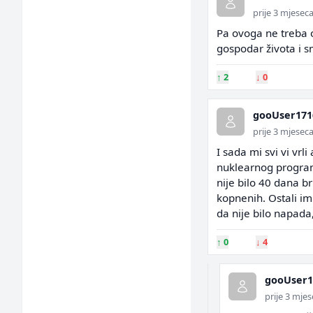
prije 3 mjesec
Pa ovoga ne treba o
gospodar života i 
↑
2
↓
0
gooUser171
prije 3 mjesec
I sada mi svi vi vrli
nuklearnog programa
nije bilo 40 dana b
kopnenih. Ostali im
da nije bilo napada
↑
0
↓
4
gooUser1
prije 3 mje