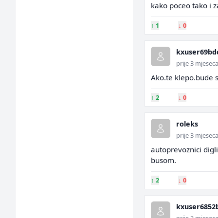
kako poceo tako i za
↑
1
↓
0
kxuser69bd
prije 3 mjesec
Ako.te klepo.bude sl
↑
2
↓
0
roleks
prije 3 mjesec
autoprevoznici digli
busom.
↑
2
↓
0
kxuser6852