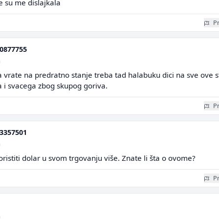
e su me dislajkala
Pr
0877755
a
a vrate na predratno stanje treba tad halabuku dici na sve ove s
ga i svacega zbog skupog goriva.
Pr
3357501
a
oristiti dolar u svom trgovanju više. Znate li šta o ovome?
Pr
a