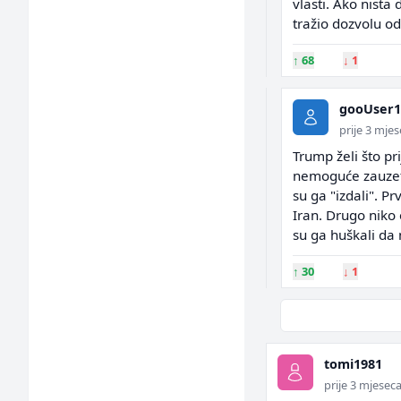
vlasti. Ako nista
tražio dozvolu od
↑
68
↓
1
gooUser1
prije 3 mje
Trump želi što pri
nemoguće zauzeti
su ga "izdali". P
Iran. Drugo niko 
su ga huškali da
↑
30
↓
1
tomi1981
prije 3 mjesec