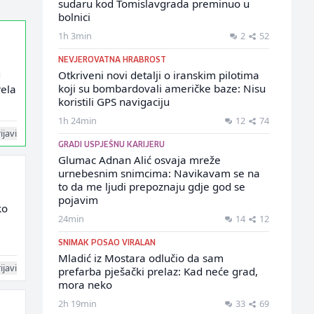
sudaru kod Tomislavgrada preminuo u
bolnici
1h 3min
2
52
NEVJEROVATNA HRABROST
g
Otkriveni novi detalji o iranskim pilotima
koji su bombardovali američke baze: Nisu
rela
koristili GPS navigaciju
1h 24min
12
74
ijavi
GRADI USPJEŠNU KARIJERU
Glumac Adnan Alić osvaja mreže
urnebesnim snimcima: Navikavam se na
to da me ljudi prepoznaju gdje god se
pojavim
ko
24min
14
12
SNIMAK POSAO VIRALAN
Mladić iz Mostara odlučio da sam
ijavi
prefarba pješački prelaz: Kad neće grad,
mora neko
2h 19min
33
69