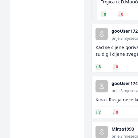
Trojica iz D.Maoč
↑
0
↓
0
gooUser172
prije 3 mjesec
Kad se cijene goriv
su digli cijene sve
↑
8
↓
0
gooUser174
prije 3 mjesec
Kina i Rusija nece k
↑
7
↓
0
Mirza1993
prije 3 mjesec