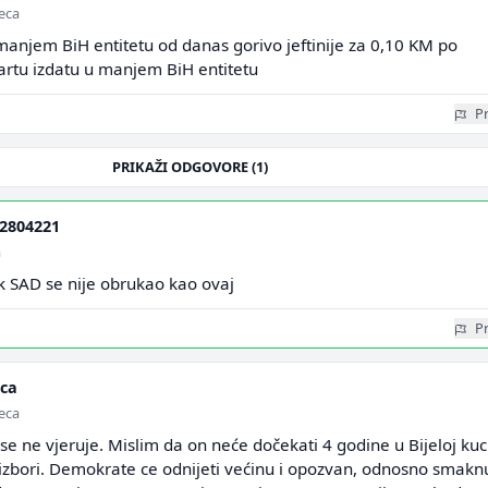
seca
jem BiH entitetu od danas gorivo jeftinije za 0,10 KM po
u kartu izdatu u manjem BiH entitetu
Pr
PRIKAŽI ODGOVORE (1)
2804221
a
k SAD se nije obrukao kao ovaj
Pr
ica
seca
se ne vjeruje. Mislim da on neće dočekati 4 godine u Bijeloj kuc
zbori. Demokrate ce odnijeti većinu i opozvan, odnosno smaknu