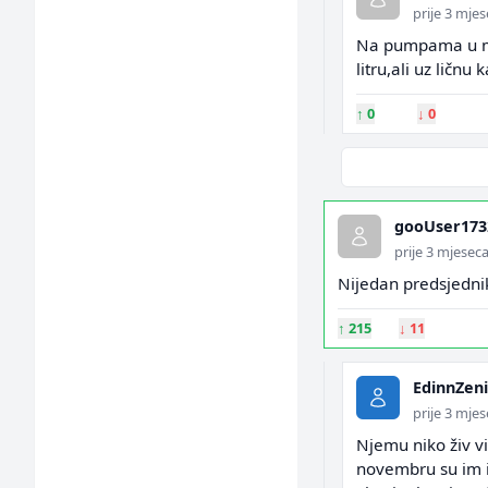
prije 3 mje
Na pumpama u man
litru,ali uz ličn
↑
0
↓
0
gooUser173
prije 3 mjesec
Nijedan predsjedni
↑
215
↓
11
EdinnZen
prije 3 mje
Njemu niko živ vi
novembru su im i