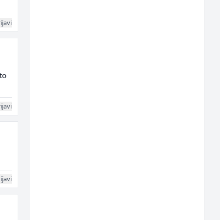
ijavi
to
ijavi
ijavi