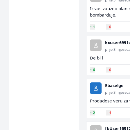
prije 3 mjesec
Izrael zauzeo plani
bombarduje.
↑
1
↓
0
kxuser6991
prije 3 mjesec
De bi l
↑
6
↓
0
Ebaselge
prije 3 mjesec
Prodadose veru za 
↑
2
↓
1
fbUser1691