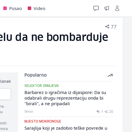
Posao
Video
77
elu da ne bombarduje
Popularno
članak
SELEKTOR ZMAJEVA
Barbarez o igračima iz dijaspore: Da su
odabrali drugu reprezentaciju onda bi
"birali", a ne pripadali
ma.
9min
1
20
ju
MJESTO MOKRONOGE
osti
Sarajlija koji je zadobio teške povrede u
 mora