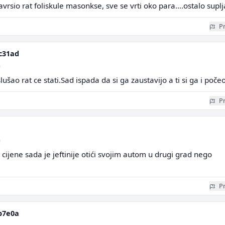
vrsio rat foliskule masonkse, sve se vrti oko para....ostalo suplja
Pr
c31ad
a
ušao rat ce stati.Sad ispada da si ga zaustavijo a ti si ga i poče
Pr
a
 cijene sada je jeftinije otići svojim autom u drugi grad nego
Pr
b7e0a