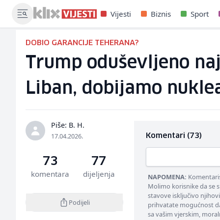
Vijesti
Biznis
Sport
DOBIO GARANCIJE TEHERANA?
Trump oduševljeno naj
Liban, dobijamo nuklea
Piše: B. H.
17.04.2026.
Komentari (73)
73
77
komentara
dijeljenja
NAPOMENA:
Komentarisa
Molimo korisnike da se s
stavove isključivo njihov
Podijeli
prihvatate mogućnost da
sa vašim vjerskim, moral