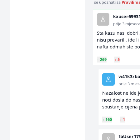
se upoznati sa
Pravilim
kxuser6993
prije 3 mjesec
Sta kazu nasi dobri,
nisu prevarili, ide 
nafta odmah ste pos
↑
269
↓
5
w41k3rb
prije 3 mje
Nazalost ne ide 
noci dosla do nas
spustanje cijena 
↑
160
↓
1
fbUser17