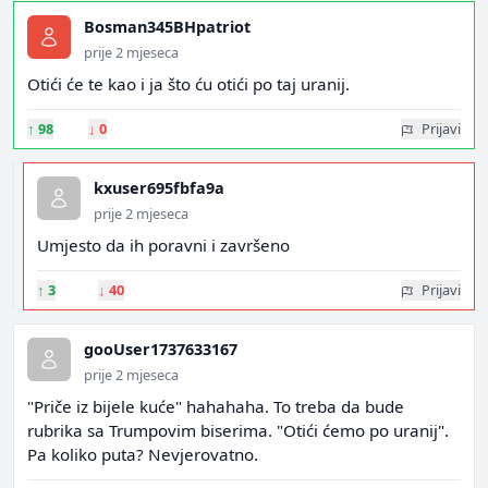
Bosman345BHpatriot
prije 2 mjeseca
Otići će te kao i ja što ću otići po taj uranij.
↑
98
↓
0
Prijavi
kxuser695fbfa9a
prije 2 mjeseca
Umjesto da ih poravni i završeno
↑
3
↓
40
Prijavi
gooUser1737633167
prije 2 mjeseca
"Priče iz bijele kuće" hahahaha. To treba da bude
rubrika sa Trumpovim biserima. "Otići ćemo po uranij".
Pa koliko puta? Nevjerovatno.