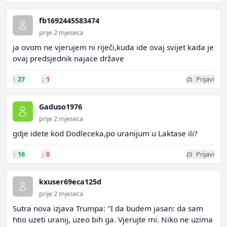
fb1692445583474
prije 2 mjeseca
ja ovom ne vjerujem ni riječi,kuda ide ovaj svijet kada je
ovaj predsjednik najace države
↑
27
↓
1
Prijavi
Gaduso1976
prije 2 mjeseca
gdje idete kod Dodleceka,po uranijum u Laktase ili?
↑
16
↓
0
Prijavi
kxuser69eca125d
prije 2 mjeseca
Sutra nova izjava Trumpa: "I da budem jasan: da sam
htio uzeti uranij, uzeo bih ga. Vjerujte mi. Niko ne uzima