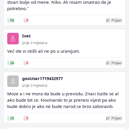
stvari bolje od mene. Niko. Ali nisam smatrao da je
potrebno."
↑
56
↓
0
Prijavi
Ivet
prije 2 mjeseca
Već ste vi otišli ali ne po u uranijum.
↑
26
↓
0
Prijavi
gooUser1719432977
prije 2 mjeseca
Moze a i ne mora da bude u prevodu. Znaci lozite se al
ako bude bit ce. Novinarski to je prenesi vijest pa ako
bude dobro je ako ne bude narod ce brzo zaboraviti.
↑
25
↓
0
Prijavi