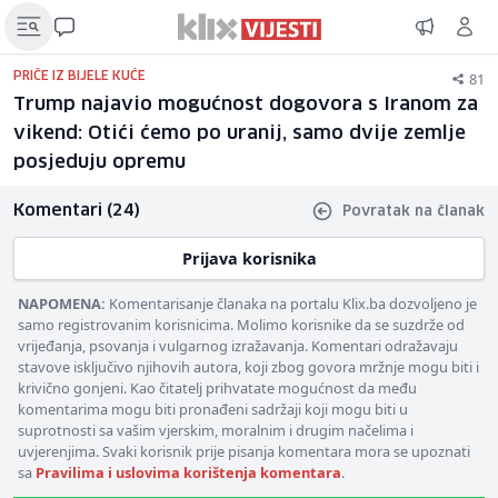
81
PRIČE IZ BIJELE KUĆE
Trump najavio mogućnost dogovora s Iranom za
vikend: Otići ćemo po uranij, samo dvije zemlje
posjeduju opremu
Komentari (24)
Povratak na članak
Prijava korisnika
NAPOMENA:
Komentarisanje članaka na portalu Klix.ba dozvoljeno je
samo registrovanim korisnicima. Molimo korisnike da se suzdrže od
vrijeđanja, psovanja i vulgarnog izražavanja. Komentari odražavaju
stavove isključivo njihovih autora, koji zbog govora mržnje mogu biti i
krivično gonjeni. Kao čitatelj prihvatate mogućnost da među
komentarima mogu biti pronađeni sadržaji koji mogu biti u
suprotnosti sa vašim vjerskim, moralnim i drugim načelima i
uvjerenjima. Svaki korisnik prije pisanja komentara mora se upoznati
sa
Pravilima i uslovima korištenja komentara
.