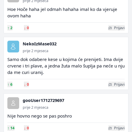
prije 2 mjeseca
Hoe Hoče haha jel odmah hahaha imal ko da vjeruje
ovom haha
↑
2
↓
0
Prijavi
NekoIzMase032
prije 2 mjeseca
Samo dok odabere kese u kojima će prenijeti. Ima dvije
crvene i tri plave, a jedna žuta malo šuplja pa neće u nju
da me curi uranij.
↑
6
↓
0
Prijavi
gooUser1712729697
prije 2 mjeseca
Nije hovno nego se pas poshro
↑
14
↓
0
Prijavi