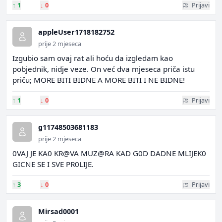
↑
1
↓
0
Prijavi
appleUser1718182752
prije 2 mjeseca
Izgubio sam ovaj rat ali hoću da izgledam kao
pobjednik, nidje veze. On već dva mjeseca priča istu
priču; MORE BITI BIDNE A MORE BITI I NE BIDNE!
↑
1
↓
0
Prijavi
g11748503681183
prije 2 mjeseca
0VAJ JE KA0 KR@VA MUZ@RA KAD G0D DADNE MLIJEK0
GICNE SE I SVE PR0LIJE.
↑
3
↓
0
Prijavi
Mirsad0001