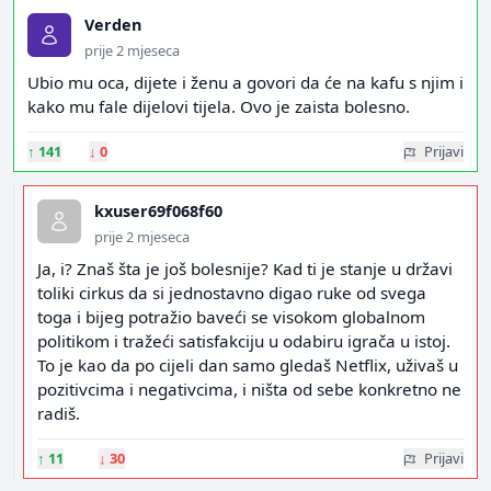
Verden
prije 2 mjeseca
Ubio mu oca, dijete i ženu a govori da će na kafu s njim i
kako mu fale dijelovi tijela. Ovo je zaista bolesno.
↑
141
↓
0
Prijavi
kxuser69f068f60
prije 2 mjeseca
Ja, i? Znaš šta je još bolesnije? Kad ti je stanje u državi
toliki cirkus da si jednostavno digao ruke od svega
toga i bijeg potražio baveći se visokom globalnom
politikom i tražeći satisfakciju u odabiru igrača u istoj.
To je kao da po cijeli dan samo gledaš Netflix, uživaš u
pozitivcima i negativcima, i ništa od sebe konkretno ne
radiš.
↑
11
↓
30
Prijavi