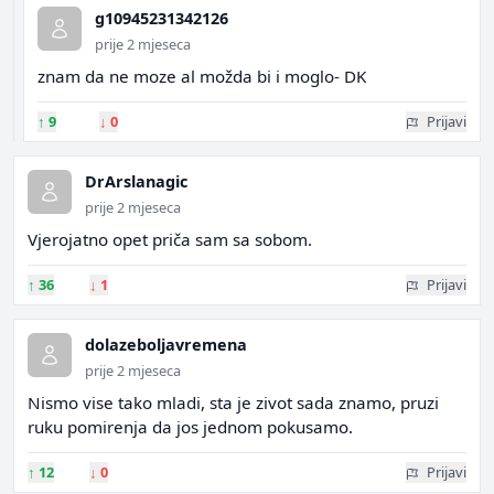
g10945231342126
prije 2 mjeseca
znam da ne moze al možda bi i moglo- DK
↑
9
↓
0
Prijavi
DrArslanagic
prije 2 mjeseca
Vjerojatno opet priča sam sa sobom.
↑
36
↓
1
Prijavi
dolazeboljavremena
prije 2 mjeseca
Nismo vise tako mladi, sta je zivot sada znamo, pruzi
ruku pomirenja da jos jednom pokusamo.
↑
12
↓
0
Prijavi