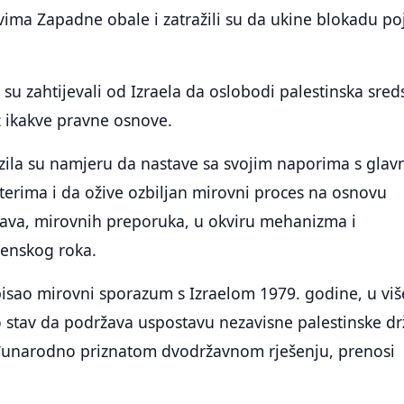
ima Zapadne obale i zatražili su da ukine blokadu po
 su zahtijevali od Izraela da oslobodi palestinska sred
z ikakve pravne osnove.
razila su namjeru da nastave sa svojim naporima s gla
rima i da ožive ozbiljan mirovni proces na osnovu
va, mirovnih preporuka, u okviru mehanizma i
enskog roka.
tpisao mirovni sporazum s Izraelom 1979. godine, u viš
o stav da podržava uspostavu nezavisne palestinske d
unarodno priznatom dvodržavnom rješenju, prenosi