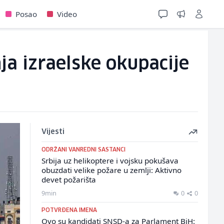
Posao
Video
ja izraelske okupacije
Vijesti
ODRŽANI VANREDNI SASTANCI
Srbija uz helikoptere i vojsku pokušava
obuzdati velike požare u zemlji: Aktivno
devet požarišta
9min
0
0
POTVRĐENA IMENA
Ovo su kandidati SNSD-a za Parlament BiH: