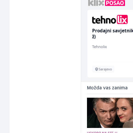
Konobar (m/ž)
Prodajni savjetni
ž)
Mesna Industrija Gora
Tehnolix
Sarajevo
Sarajevo
Možda vas zanima