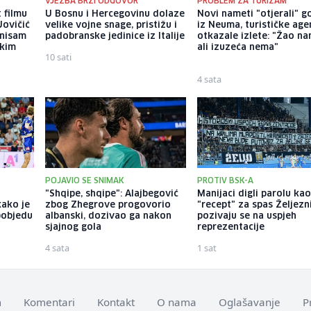
VJEŽBA BRZI ODGOVOR
PROBLEM ZA TURIZAM
 filmu
U Bosnu i Hercegovinu dolaze
Novi nameti "otjerali" g
Jovičić
velike vojne snage, pristižu i
iz Neuma, turističke age
 nisam
padobranske jedinice iz Italije
otkazale izlete: "Žao na
ekim
ali izuzeća nema"
10 sati
4 sata
POJAVIO SE SNIMAK
PROTIV BSK-A
"Shqipe, shqipe": Alajbegović
Manijaci digli parolu ka
kako je
zbog Zhegrove progovorio
"recept" za spas Željezn
pobjedu
albanski, dozivao ga nakon
pozivaju se na uspjeh
sjajnog gola
reprezentacije
4 sata
1 sat
m
Komentari
Kontakt
O nama
Oglašavanje
P