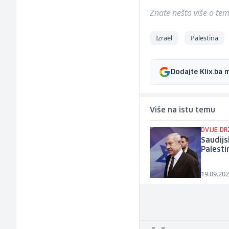
Znate nešto više o temi 
Izrael
Palestina
Dodajte Klix.ba 
Više na istu temu
DVIJE D
Saudijs
Palestin
19.09.202