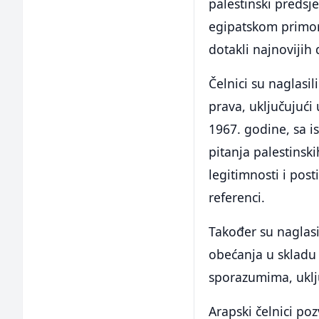
palestinski preds
egipatskom primors
dotakli najnovijih
Čelnici su naglasi
prava, uključujući
1967. godine, sa i
pitanja palestinsk
legitimnosti i po
referenci.
Također su naglasi
obećanja u sklad
sporazumima, uklju
Arapski čelnici poz