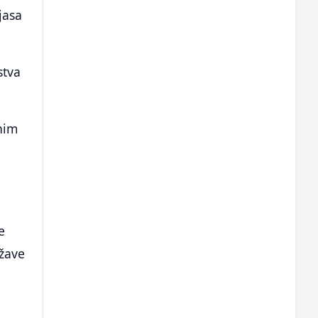
jasa
stva
vnim
e
ržave