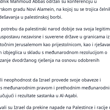
jednik Mahmoud Abbas održali su konferenciju u
kom gradu Novi Alamein, na kojoj su se trojica čelni
 dešavanja u palestinskoj borbi.
li potrebu da palestinski narod dobije sva svoja legiti
 uspostavu nezavisne i suverene države u granicama iz
stočnim Jerusalemom kao prijestolnicom, kao i rješava
ih izbjeglica u skladu s međunarodnom rezolucijom o
stizanje dvodržanog rješenja na osnovu odobrenih
li neophodnost da Izrael provede svoje obaveze i
u s međunarodnim pravom i prethodnim međunarodn
čujući i rezultate sastanka u Al-Aqabi.
vali su Izrael da prekine napade na Palestince i racije 