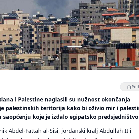
Podi
ordana i Palestine naglasili su nužnost okončanja
e palestinskih teritorija kako bi oživio mir i palest
 u saopćenju koje je izdalo egipatsko predsjedništvo
ik Abdel-Fattah al-Sisi, jordanski kralj Abdullah II i