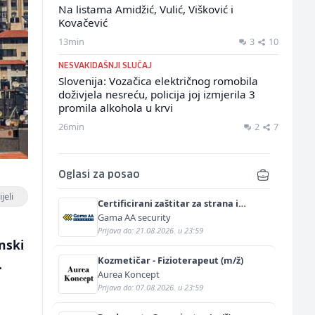
Na listama Amidžić, Vulić, Višković i
Kovačević
13min
3
10
NESVAKIDAŠNJI SLUČAJ
Slovenija: Vozačica električnog romobila
doživjela nesreću, policija joj izmjerila 3
promila alkohola u krvi
26min
2
7
Oglasi za posao
jeli
Certificirani zaštitar za strana i
diplomatska predstavništva (m/ž)
Gama AA security
Prijava do: 21.08.2026. u 23:59
inski
Kozmetičar - Fizioterapeut (m/ž)
.
Aurea Koncept
Prijava do: 07.08.2026. u 23:59