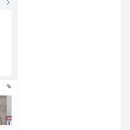
Dispatcher (m/ž)
Poslovođa prodavnic
(m/ž)
BCO
Amko komerc
Sarajevo
Sarajevo