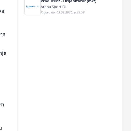
Producent - Organizator (m/ž)
Arena Sport BH
ka
Prijava do: 03.09.2026. u 23:59
mna
nje
im
u