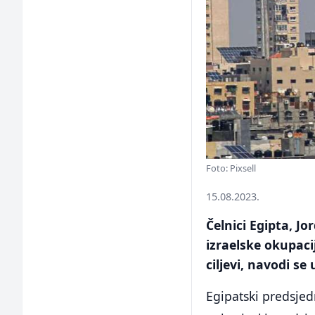
Foto: Pixsell
15.08.2023.
Čelnici Egipta, J
izraelske okupacij
ciljevi, navodi se
Egipatski predsjedn