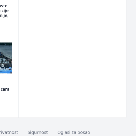
oste
ncije
m je,
o
ičara,
rivatnost
Sigurnost
Oglasi za posao