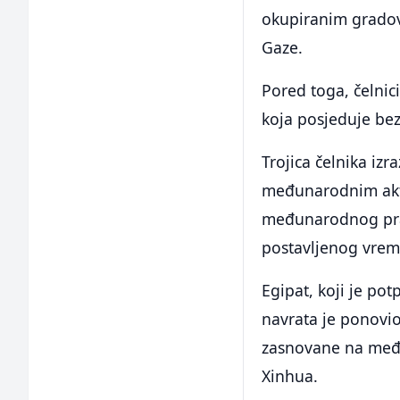
okupiranim gradov
Gaze.
Pored toga, čelnici
koja posjeduje be
Trojica čelnika iz
međunarodnim akte
međunarodnog pra
postavljenog vrem
Egipat, koji je po
navrata je ponovi
zasnovane na međ
Xinhua.