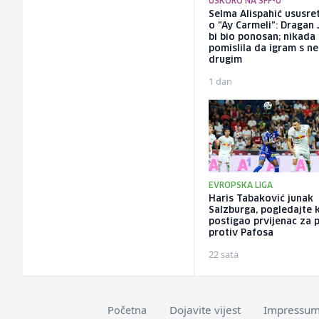
USKORO NA SFF-U
Selma Alispahić ususret
o "Ay Carmeli": Dragan 
bi bio ponosan; nikada
pomislila da igram s n
drugim
1 dan
EVROPSKA LIGA
Haris Tabaković junak
Salzburga, pogledajte 
postigao prvijenac za 
protiv Pafosa
22 sata
Dojavite vijest
Impressu
Početna