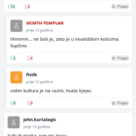
↑
12
↓
3
Prijavi
OCMTH TEMPLAR
prije 12 godina
hhmmm... ne boli je, zato je u invalidskim kolicima.
šupčino
↑
2
↓
4
Prijavi
fistik
prije 12 godina
vidim kultura je na razini, hvala lijepo.
↑
0
↓
0
Prijavi
john.kurtalagic
prije 12 godina
ljubi ih majka, sve oni znaju...