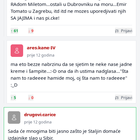
RAdom Miletom...ostali u Dubrovniku na moru...Emir
Tomato u Zagrebu, itd itd ne mozes uporedjivati njih
SA JAJIMA i nas pi.cke!
↑
61
↓
9
Prijavi
ares.kane IV
prije 12 godina
ma eto bezze nabrzinu da se sjetim te neke nase jadne
kreme i šampite...:-D ona da ih ustima nadglasa..."šta
nam to radeeee hamide moj, oj šta nam to radeeee"
:_D
↑
5
↓
0
Prijavi
drugovi.carice
prije 12 godina
Sada će mnogima biti jasno zašto je Staljin domaće
izdajnike slao u Sibir.