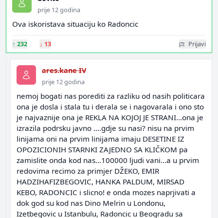
prije 12 godina
Ova iskoristava situaciju ko Radoncic
↑
232
↓
13
Prijavi
ares.kane IV
prije 12 godina
nemoj bogati nas porediti za razliku od nasih politicara
ona je dosla i stala tu i derala se i nagovarala i ono sto
je najvaznije ona je REKLA NA KOJOJ JE STRANI...ona je
izrazila podrsku javno ....gdje su nasi? nisu na prvim
linijama oni na prvim linijama imaju DESETINE IZ
OPOZICIONIH STARNKI ZAJEDNO SA KLIČKOM pa
zamislite onda kod nas...100000 ljudi vani...a u prvim
redovima recimo za primjer DŽEKO, EMIR
HADZIHAFIZBEGOVIC, HANKA PALDUM, MIRSAD
KEBO, RADONCIC i slicno! e onda mozes naprjivati a
dok god su kod nas Dino Melrin u Londonu,
Izetbegovic u Istanbulu, Radoncic u Beogradu sa