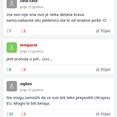
cata-cata
prije 12 godina
ma ovo nije ona ovo je neka debela krava
samo.nabacila istu pletenicu sta bi od onakve picke :O
↑
7
↓
2
Prijavi
hrkljus10
prije 12 godina
jest oronula u pm.. cccc...
↑
8
↓
3
Prijavi
sigbos
prije 12 godina
Ne mogu zamisliti da ce rusi tek tako prepustiti Ukrajinu
EU. Moglo bi biti belaja.
↑
12
↓
2
Prijavi