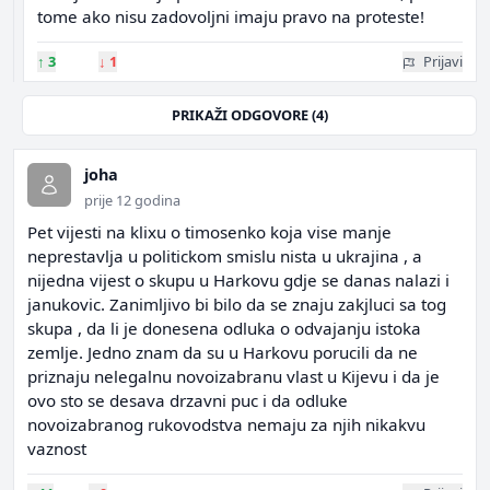
tome ako nisu zadovoljni imaju pravo na proteste!
↑
3
↓
1
Prijavi
PRIKAŽI ODGOVORE (4)
joha
prije 12 godina
Pet vijesti na klixu o timosenko koja vise manje
neprestavlja u politickom smislu nista u ukrajina , a
nijedna vijest o skupu u Harkovu gdje se danas nalazi i
janukovic. Zanimljivo bi bilo da se znaju zakjluci sa tog
skupa , da li je donesena odluka o odvajanju istoka
zemlje. Jedno znam da su u Harkovu porucili da ne
priznaju nelegalnu novoizabranu vlast u Kijevu i da je
ovo sto se desava drzavni puc i da odluke
novoizabranog rukovodstva nemaju za njih nikakvu
vaznost