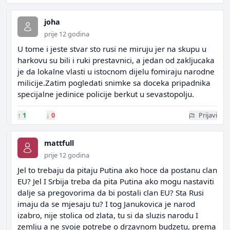
joha
prije 12 godina
U tome i jeste stvar sto rusi ne miruju jer na skupu u
harkovu su bili i ruki prestavnici, a jedan od zakljucaka
je da lokalne vlasti u istocnom dijelu fomiraju narodne
milicije.Zatim pogledati snimke sa doceka pripadnika
specijalne jedinice policije berkut u sevastopolju.
↑
1
↓
0
Prijavi
mattfull
prije 12 godina
Jel to trebaju da pitaju Putina ako hoce da postanu clan
EU? Jel I Srbija treba da pita Putina ako mogu nastaviti
dalje sa pregovorima da bi postali clan EU? Sta Rusi
imaju da se mjesaju tu? I tog Janukovica je narod
izabro, nije stolica od zlata, tu si da sluzis narodu I
zemlju a ne svoje potrebe o drzavnom budzetu, prema