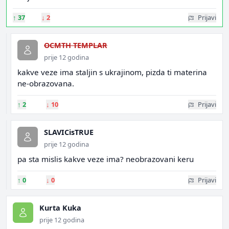
↑
37
↓
2
Prijavi
OCMTH TEMPLAR
prije 12 godina
kakve veze ima staljin s ukrajinom, pizda ti materina
ne-obrazovana.
↑
2
↓
10
Prijavi
SLAVICisTRUE
prije 12 godina
pa sta mislis kakve veze ima? neobrazovani keru
↑
0
↓
0
Prijavi
Kurta Kuka
prije 12 godina