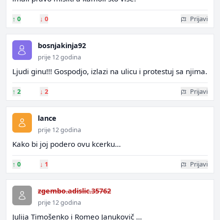
↑
0
↓
0
Prijavi
bosnjakinja92
prije 12 godina
Ljudi ginu!!! Gospodjo, izlazi na ulicu i protestuj sa njima.
↑
2
↓
2
Prijavi
lance
prije 12 godina
Kako bi joj podero ovu kcerku...
↑
0
↓
1
Prijavi
zgembo.adislic.35762
prije 12 godina
Julija Timošenko i Romeo Janukovič ...