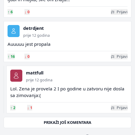
↑
6
↓
0
Prijavi
detrdjent
prije 12 godina
Auuuuu jest propala
↑
16
↓
0
Prijavi
mattfull
prije 12 godina
Lol. Zena je provela 2 I po godine u zatvoru nije dosla
sa zimovanja:(
↑
2
↓
1
Prijavi
PRIKAŽI JOŠ KOMENTARA