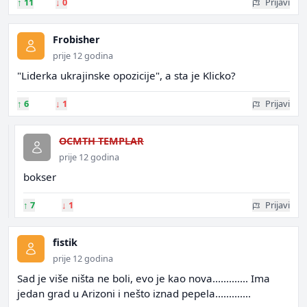
↑
11
↓
0
Prijavi
Frobisher
prije 12 godina
"Liderka ukrajinske opozicije", a sta je Klicko?
↑
6
↓
1
Prijavi
OCMTH TEMPLAR
prije 12 godina
bokser
↑
7
↓
1
Prijavi
fistik
prije 12 godina
Sad je više ništa ne boli, evo je kao nova............. Ima
jedan grad u Arizoni i nešto iznad pepela.............