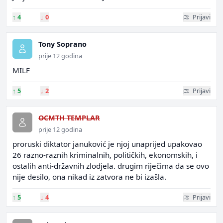
↑
4
↓
0
Prijavi
Tony Soprano
prije 12 godina
MILF
↑
5
↓
2
Prijavi
OCMTH TEMPLAR
prije 12 godina
proruski diktator januković je njoj unaprijed upakovao
26 razno-raznih kriminalnih, političkih, ekonomskih, i
ostalih anti-državnih zlodjela. drugim riječima da se ovo
nije desilo, ona nikad iz zatvora ne bi izašla.
↑
5
↓
4
Prijavi