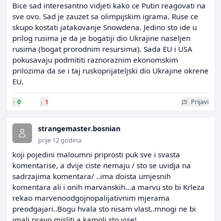
Bice sad interesantno vidjeti kako ce Putin reagovati na
sve ovo. Sad je zauzet sa olimpijskim igrama. Ruse ce
skupo kostati jatakovanje Snowdena. Jedino sto ide u
prilog rusima je da je bogatiji dio Ukrajine naseljen
rusima (bogat prorodnim resursima). Sada EU i USA
pokusavaju podmititi raznoraznim ekonomskim
prilozima da se i taj ruskoprijateljski dio Ukrajine okrene
EU.
↑
0
↓
1
Prijavi
strangemaster.bosnian
prije 12 godina
koji pojedini maloumni priprosti puk sve i svasta
komentarise, a dvije ciste nemaju / sto se uvidja na
sadrzajima komentara/ ..ima doista umjesnih
komentara ali i onih marvanskih...a marvu sto bi Krleza
rekao marvenoodgojnopalijativnim mjerama
preodgajari..Bogu hvala sto nisam vlast..mnogi ne bi
imali pravo misliti a kamoli sto vise!