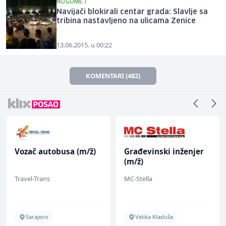
NOGOMET
Navijači blokirali centar grada: Slavlje sa
tribina nastavljeno na ulicama Zenice
13.06.2015. u 00:22
KOMENTARI (482)
Vozač autobusa (m/ž)
Građevinski inženjer
(m/ž)
Travel-Trans
MC-Stella
Sarajevo
Velika Kladuša