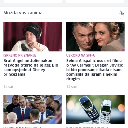
Možda vas zanima
ISKRENO PRIZNANJE
USKORO NA SFF-U
Brat Angeline Jolie nakon
Selma Alispahić ususret filmu
razvoda otkrio da je gej: Bio
o "Ay Carmeli": Dragan Jovičić
sam opsjednut Disney
bi bio ponosan; nikada nisam
princezama
pomislila da igram s nekim
drugim
14 sati
14 sati