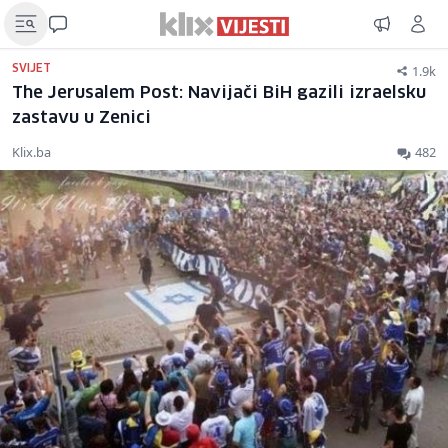
1.9k
SVIJET
The Jerusalem Post: Navijači BiH gazili izraelsku
zastavu u Zenici
Klix.ba
482