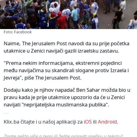
Foto: Facebook
Naime, The Jerusalem Post navodi da su prije početka
utakmice u Zenici navijači gazili izraelsku zastavu.
"Prema nekim informacijama, ekstremni pojedinci
među navijačima su skandirali slogane protiv Izraela i
Jevreja", piše The Jerusalem Post.
Dodaju kako je njihov napadač Ben Sahar možda bio u
pravu kada je prije utakmice upozorio da će u Zenici
navijati "neprijateljska muslimanska publika".
Klix.ba čitajte i u našoj aplikaciji za
iOS
ili
Android
.
Znate nešto više o temi ili želite prijaviti grešku u tekstu?