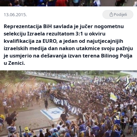
13.06.2015.
Podijeli
Reprezentacija BiH savlada je jučer nogometnu
selekciju Izraela rezultatom 3:1 u okviru
kvalifikacija za EURO, a jedan od najutjecajnijih
izraelskih medija dan nakon utakmice svoju pažnju
je usmjerio na dešavanja izvan terena Bilinog Polja
u Zenici.