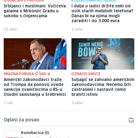
IZGUBLJEN U PREVODU
KOLEKCIONARSKO BLAGO
Srbijanci i muslimani: Vučićeva
I dalje u ladici držite neki od
galama u Mrkonjić Gradu u
ovih starih mobilnih telefona?
sukobu s činjenicama
Danas bi na njima mogli
zaraditi i do 3.000 eura
23 sata
2 sata
SNAŽNA PORUKA IZ SAD-A
OZNAČIO KRIVCE
Američki zakonodavci traže
Suljagić se zahvalio američkim
od Trumpa da ponovo uvede
zakonodavcima: Nećemo biti
sankcije zvaničnicima u RS-u:
zastrašeni i nastavit ćemo
Osudili saslušanja u Srebrenici
braniti istinu
5 sati
3 sata
Oglasi za posao
Konobarica (ž)