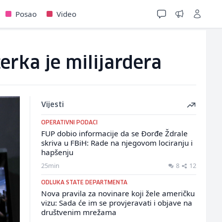
Posao
Video
erka je milijardera
Vijesti
OPERATIVNI PODACI
FUP dobio informacije da se Đorđe Ždrale
skriva u FBiH: Rade na njegovom lociranju i
hapšenju
25min
8
12
ODLUKA STATE DEPARTMENTA
Nova pravila za novinare koji žele američku
vizu: Sada će im se provjeravati i objave na
društvenim mrežama