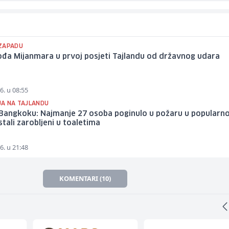
ZAPADU
ođa Mijanmara u prvoj posjeti Tajlandu od državnog udara
6. u 08:55
JA NA TAJLANDU
 Bangkoku: Najmanje 27 osoba poginulo u požaru u popular
stali zarobljeni u toaletima
6. u 21:48
KOMENTARI (10)