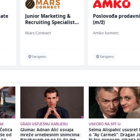
iate
Junior Marketing &
Poslovođa prodavn
Recruiting Specialist
(m/ž)
(m/ž)
Mars Connect
Amko komerc
Sarajevo
Sarajevo
AK
GRADI USPJEŠNU KARIJERU
USKORO NA SFF-U
Čolića
Glumac Adnan Alić osvaja
Selma Alispahić ususret 
iše od
mreže urnebesnim snimcima:
o "Ay Carmeli": Dragan J