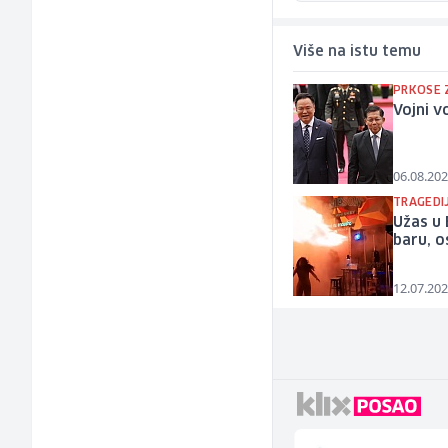
Više na istu temu
PRKOSE 
Vojni v
06.08.202
TRAGEDI
Užas u
baru, o
12.07.202