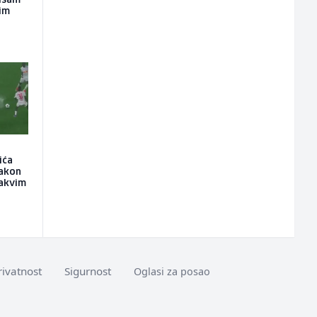
nisam
kim
ića
nakon
kakvim
rivatnost
Sigurnost
Oglasi za posao