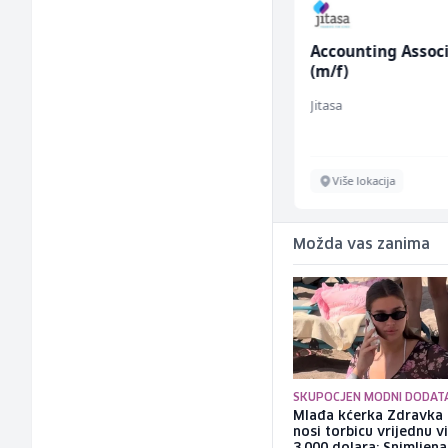
Konobar (m/ž)
Accounting Assoc
(m/f)
Mesna Industrija Gora
Jitasa
Sarajevo
Više lokacija
Možda vas zanima
SKUPOCJEN MODNI DODAT
Mlađa kćerka Zdravka 
nosi torbicu vrijednu v