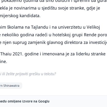
a pokažemo ljudima da smo odlučni i spremni da gur
ekla je novinarima u sjedištu svoje stranke, gdje je
mijerskog kandidata.
im školama na Tajlandu i na univerzitetu u Velikoj
 je nekoliko godina radeći u hotelskoj grupi Rende por
e njen suprug zamjenik glavnog direktora za investicij
 Thaiu 2021. godine i imenovana je za liderku stranke
ine.
ili želite prijaviti grešku u tekstu?
rn Shinawatra
među omiljene izvore na Googlu