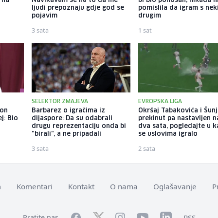
 na
Navikavam se na to da me
bi bio ponosan; nikada 
ljudi prepoznaju gdje god se
pomislila da igram s ne
pojavim
drugim
3 sata
1 sat
SELEKTOR ZMAJEVA
EVROPSKA LIGA
kon
Barbarez o igračima iz
Okršaj Tabakovića i Šunj
j: Bio
dijaspore: Da su odabrali
prekinut pa nastavljen 
drugu reprezentaciju onda bi
dva sata, pogledajte u 
"birali", a ne pripadali
se uslovima igralo
3 sata
2 sata
m
Komentari
Kontakt
O nama
Oglašavanje
P
Facebook
YouTube
LinkedIn
Twitter
Instagram
RSS
Pratite nas