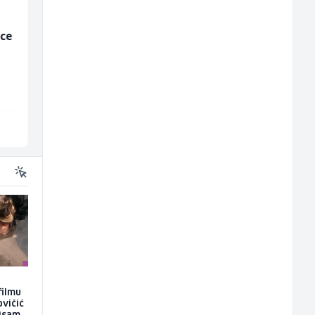
ice
Voditelj poslovnice
Električar - Radnik n
salona namještaja (m/
tehničkom održavanj
ž)
(m/ž)
Kalea
Amko komerc
Više lokacija
Sarajevo
filmu
ovičić