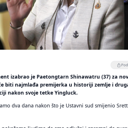
Podi
ment izabrao je Paetongtarn Shinawatru (37) za no
e biti najmlađa premijerka u historiji zemlje i drug
ciji nakon svoje tetke Yingluck.
samo dva dana nakon što je Ustavni sud smijenio Sret