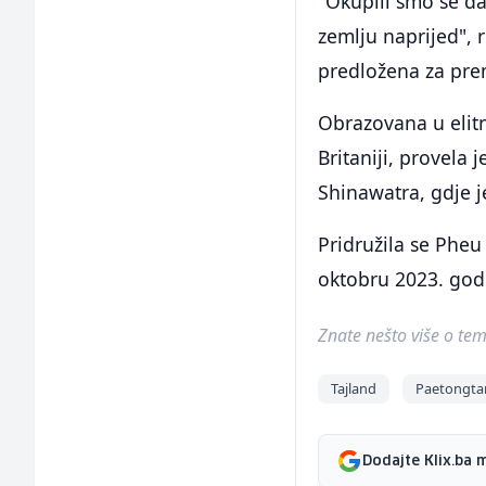
"Okupili smo se d
zemlju naprijed", r
predložena za pre
Obrazovana u elitn
Britaniji, provela
Shinawatra, gdje j
Pridružila se Pheu
oktobru 2023. god
Znate nešto više o temi 
Tajland
Paetongta
Dodajte Klix.ba 