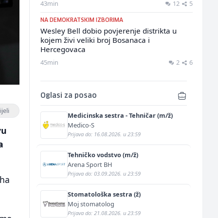
43min
12
5
NA DEMOKRATSKIM IZBORIMA
Wesley Bell dobio povjerenje distrikta u
kojem živi veliki broj Bosanaca i
Hercegovaca
45min
2
6
Oglasi za posao
jeli
Medicinska sestra - Tehničar (m/ž)
Medico-S
vu
Prijava do: 16.08.2026. u 23:59
a
Tehničko vodstvo (m/ž)
Arena Sport BH
Prijava do: 03.09.2026. u 23:59
tha
Stomatološka sestra (ž)
Moj stomatolog
Prijava do: 21.08.2026. u 23:59