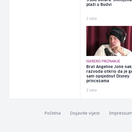
3.000 dolara: Snimljena
plaži u Budvi
2 sata
ISKRENO PRIZNANJE
Brat Angeline Jolie na
razvoda otkrio da je ge
sam opsjednut Disney
princezama
2 sata
Dojavite vijest
Impressu
Početna