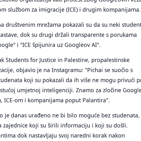
om službom za imigracije (ICE) i drugim kompanijama.
na društvenim mrežama pokazali su da su neki student
 zastave, dok su drugi držali transparente s porukama
ogle" i "ICE špijunira uz Googleov AI".
k Students for Justice in Palestine, propalestinske
acije, objavio je na Instagramu: "Pichai se suočio s
tudenata koji su pokazali da ih više ne mogu privući p
rastućoj umjetnoj inteligenciji. Znamo za zločine Googl
m, ICE-om i kompanijama poput Palantira".
to je danas urađeno ne bi bilo moguće bez studenata,
zajednice koji su širili informaciju i koji su došli.
ntima dok nastavljaju svoj naredni korak nakon