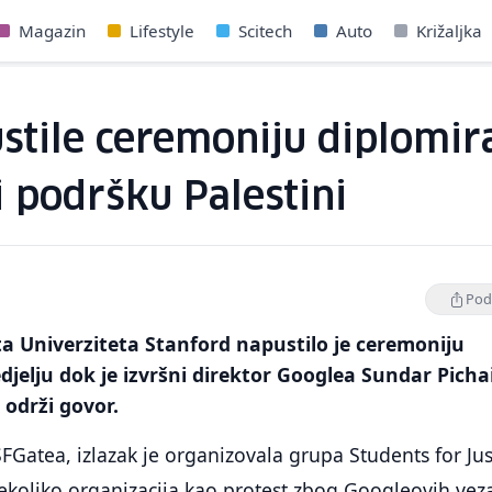
Magazin
Lifestyle
Scitech
Auto
Križaljka
stile ceremoniju diplomir
i podršku Palestini
Podi
a Univerziteta Stanford napustilo je ceremoniju
djelju dok je izvršni direktor Googlea Sundar Picha
 održi govor.
atea, izlazak je organizovala grupa Students for Jus
 nekoliko organizacija kao protest zbog Googleovih vez