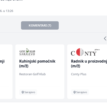
6. u 13:26
KOMENTARI (7)
hinjski pomoćnik
Radnik u proizvodnji
Disp
/ž)
(m/ž)
toran Golf Klub
Conty Plus
BCO
Sarajevo
Sarajevo
Sa