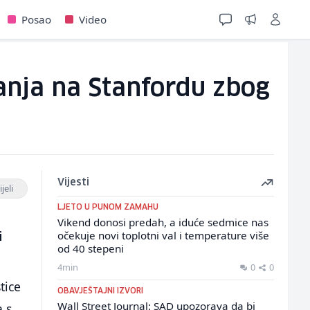
Posao
Video
anja na Stanfordu zbog
Vijesti
jeli
LJETO U PUNOM ZAMAHU
Vikend donosi predah, a iduće sedmice nas
i
očekuje novi toplotni val i temperature više
od 40 stepeni
4min
0
0
tice
OBAVJEŠTAJNI IZVORI
Wall Street Journal: SAD upozorava da bi
a s