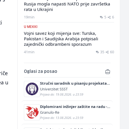
Rusija mogla napasti NATO prije završetka
rata u Ukrajini
19min
5
6
i
U MEKKI
Vojni savez koji mijenja sve: Turska,
Pakistan i Saudijska Arabija potpisali
zajednički odbrambeni sporazum
41min
35
60
riče
Oglasi za posao
ea u
Stručni saradnik u pisanju projekata
(m/ž)
Univerzitet SSST
Prijava do: 19.08.2026. u 23:59
Diplomirani inžinjer zaštite na radu -
Bachelor inžinjer sigurnosti i pomoći
Granulo-Re
(m/ž)
Prijava do: 13.08.2026. u 23:59