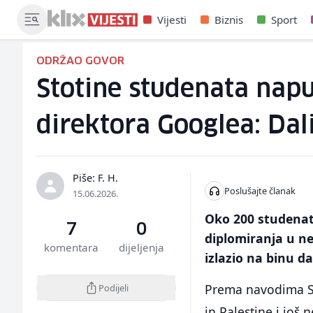
Vijesti
Biznis
Sport
ODRŽAO GOVOR
Stotine studenata napu
direktora Googlea: Dal
Piše: F. H.
Poslušajte članak
15.06.2026.
Oko 200 studenat
7
0
diplomiranja u ne
komentara
dijeljenja
izlazio na binu da
Prema navodima SFG
Podijeli
in Palestine i još