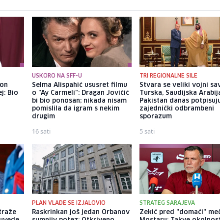
USKORO NA SFF-U
TRI REGIONALNE SILE
kon
Selma Alispahić ususret filmu
Stvara se veliki vojni sa
j: Bio
o "Ay Carmeli": Dragan Jovičić
Turska, Saudijska Arabija
bi bio ponosan; nikada nisam
Pakistan danas potpisuj
pomislila da igram s nekim
zajednički odbrambeni
drugim
sporazum
16 sati
5 sati
PLAN VLADE SE IZJALOVIO
STRATEG SARAJEVA
traže
Raskrinkan još jedan Orbanov
Zekić pred "domaći" me