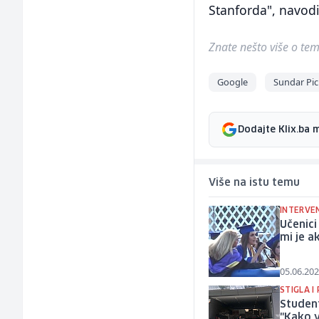
Stanforda", navodi
Znate nešto više o temi 
Google
Sundar Pic
Dodajte Klix.ba 
Više na istu temu
INTERVE
Učenici
mi je a
05.06.202
STIGLA I
Studen
"Kako v