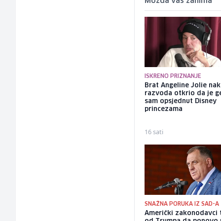
Možda vas zanima
ISKRENO PRIZNANJE
Brat Angeline Jolie na
razvoda otkrio da je ge
sam opsjednut Disney
princezama
16 sati
SNAŽNA PORUKA IZ SAD-A
Američki zakonodavci 