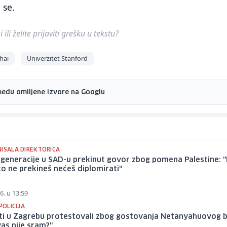
 se.
ili želite prijaviti grešku u tekstu?
hai
Univerzitet Stanford
među omiljene izvore na Googlu
NISALA DIREKTORICA
 generacije u SAD-u prekinut govor zbog pomena Palestine: 
ko ne prekineš nećeš diplomirati"
6. u 13:59
 POLICIJA
ti u Zagrebu protestovali zbog gostovanja Netanyahuovog b
as nije sram?"