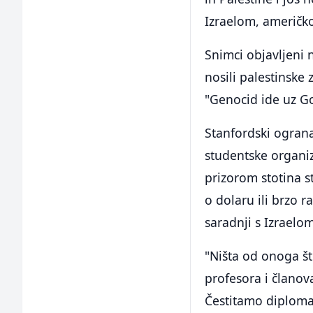
Izraelom, američk
Snimci objavljeni 
nosili palestinske
"Genocid ide uz Go
Stanfordski ograna
studentske organiz
prizorom stotina s
o dolaru ili brzo 
saradnji s Izraelo
"Ništa od onoga š
profesora i članova 
Čestitamo diploma