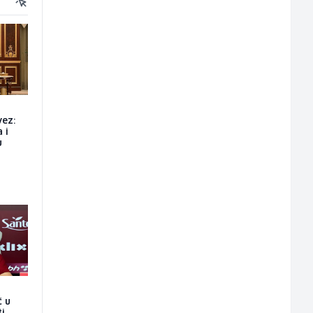
vez:
 i
u
č u