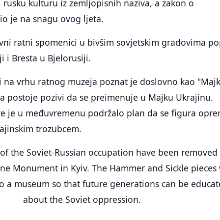
i rusku kulturu iz zemljopisnih naziva, a zakon o
io je na snagu ovog ljeta.
ivni ratni spomenici u bivšim sovjetskim gradovima p
 i Bresta u Bjelorusiji.
ji na vrhu ratnog muzeja poznat je doslovno kao "Maj
a postoje pozivi da se preimenuje u Majku Ukrajinu.
ure je u međuvremenu podržalo plan da se figura opre
rajinskim trozubcem.
 of the Soviet-Russian occupation have been removed
ne Monument in Kyiv. The Hammer and Sickle pieces 
to a museum so that future generations can be educa
about the Soviet oppression.