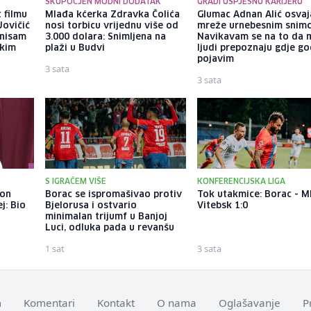
SKUPOCJEN MODNI DODATAK
GRADI USPJEŠNU KARIJERU
 filmu
Mlađa kćerka Zdravka Čolića
Glumac Adnan Alić osvaj
Jovičić
nosi torbicu vrijednu više od
mreže urnebesnim snimc
 nisam
3.000 dolara: Snimljena na
Navikavam se na to da 
ekim
plaži u Budvi
ljudi prepoznaju gdje go
pojavim
3 sata
3 sata
S IGRAČEM VIŠE
KONFERENCIJSKA LIGA
kon
Borac se ispromašivao protiv
Tok utakmice: Borac - M
j: Bio
Bjelorusa i ostvario
Vitebsk 1:0
minimalan trijumf u Banjoj
Luci, odluka pada u revanšu
1 sat
3 sata
m
Komentari
Kontakt
O nama
Oglašavanje
P