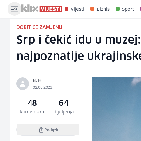
Vijesti
Biznis
Sport
DOBIT ĆE ZAMJENU
Srp i čekić idu u muze
najpoznatije ukrajinsk
B. H.
02.08.2023.
48
64
komentara
dijeljenja
Podijeli