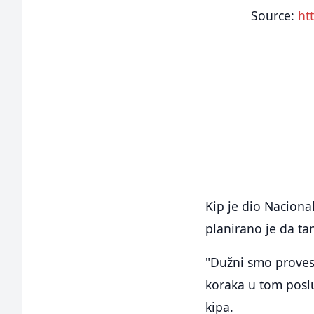
Source:
ht
Kip je dio Naciona
planirano je da ta
"Dužni smo provest
koraka u tom poslu
kipa.