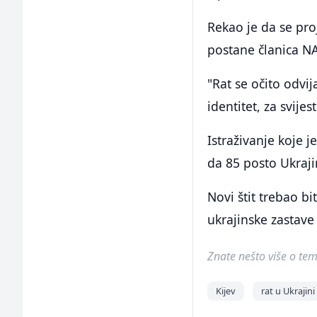
Rekao je da se pro
postane članica NA
"Rat se očito odvij
identitet, za svijes
Istraživanje koje 
da 85 posto Ukraji
Novi štit trebao b
ukrajinske zastave
Znate nešto više o temi 
Kijev
rat u Ukrajini