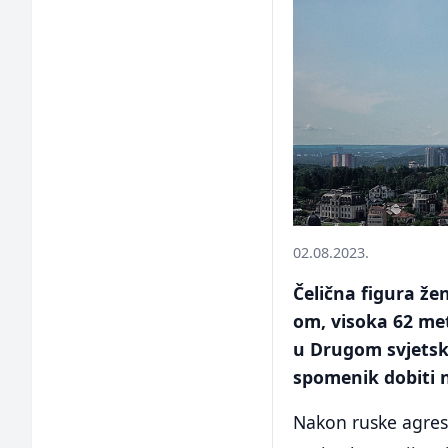
02.08.2023.
Čelična figura že
om, visoka 62 met
u Drugom svjetskom
spomenik dobiti 
Nakon ruske agresi