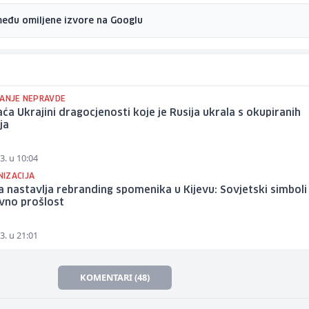
među omiljene izvore na Googlu
JANJE NEPRAVDE
ća Ukrajini dragocjenosti koje je Rusija ukrala s okupiranih
ja
3. u 10:04
IZACIJA
a nastavlja rebranding spomenika u Kijevu: Sovjetski simboli 
ivno prošlost
3. u 21:01
KOMENTARI (48)