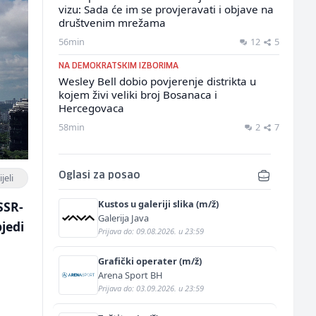
vizu: Sada će im se provjeravati i objave na
društvenim mrežama
56min
12
5
NA DEMOKRATSKIM IZBORIMA
Wesley Bell dobio povjerenje distrikta u
kojem živi veliki broj Bosanaca i
Hercegovaca
58min
2
7
Oglasi za posao
jeli
Kustos u galeriji slika (m/ž)
SSR-
Galerija Java
jedi
Prijava do: 09.08.2026. u 23:59
Grafički operater (m/ž)
Arena Sport BH
Prijava do: 03.09.2026. u 23:59