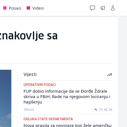
Posao
Video
znakovlje sa
Vijesti
OPERATIVNI PODACI
FUP dobio informacije da se Đorđe Ždrale
skriva u FBiH: Rade na njegovom lociranju i
hapšenju
38min
10
26
ODLUKA STATE DEPARTMENTA
Nova pravila za novinare koji žele američku