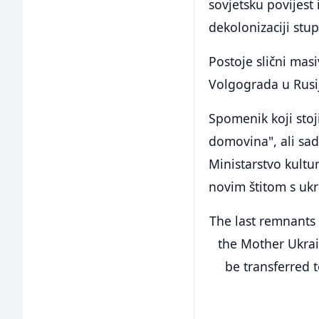
sovjetsku povijest 
dekolonizaciji stup
Postoje slični mas
Volgograda u Rusiji
Spomenik koji sto
domovina", ali sad
Ministarstvo kult
novim štitom s uk
The last remnants
the Mother Ukrai
be transferred 