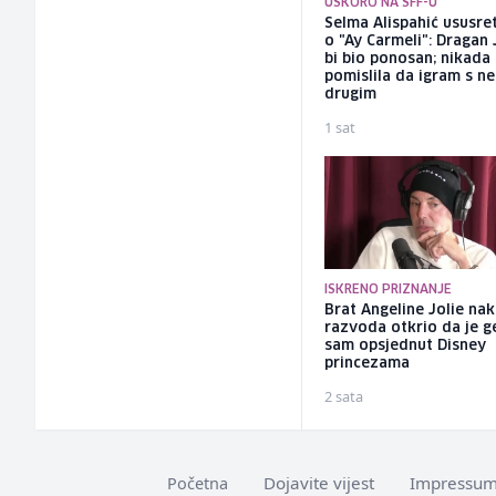
USKORO NA SFF-U
Selma Alispahić ususret
o "Ay Carmeli": Dragan 
bi bio ponosan; nikada
pomislila da igram s n
drugim
1 sat
ISKRENO PRIZNANJE
Brat Angeline Jolie na
razvoda otkrio da je ge
sam opsjednut Disney
princezama
2 sata
Dojavite vijest
Impressu
Početna