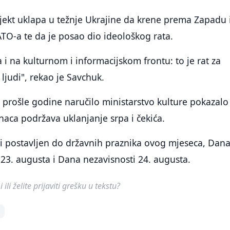
jekt uklapa u težnje Ukrajine da krene prema Zapadu 
TO-a te da je posao dio ideološkog rata.
a i na kulturnom i informacijskom frontu: to je rat za
t ljudi", rekao je Savchuk.
je prošle godine naručilo ministarstvo kulture pokazalo
naca podržava uklanjanje srpa i čekića.
iti postavljen do državnih praznika ovog mjeseca, Dan
 23. augusta i Dana nezavisnosti 24. augusta.
ili želite prijaviti grešku u tekstu?