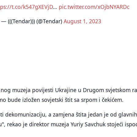
tps://t.co/k547gXEVjD
…
pic.twitter.com/xOjbNYARDc
— (((Tendar))) (@Tendar)
August 1, 2023
lnog muzeja povijesti Ukrajine u Drugom svjetskom ra
mo bude izložen sovjetski štit sa srpom i čekićem.
i dekomunizaciju, a zamjena štita jedan je od glavni
", rekao je direktor muzeja Yuriy Savchuk stojeći ispo