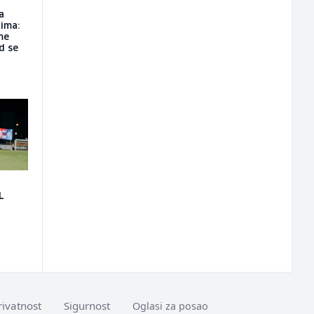
a
ima:
me
d se
L
rivatnost
Sigurnost
Oglasi za posao