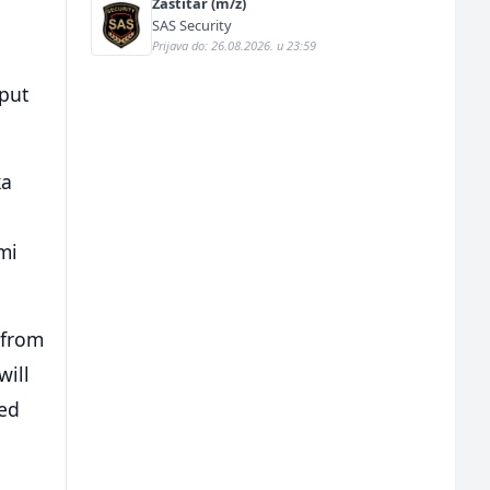
Zaštitar (m/ž)
SAS Security
Prijava do: 26.08.2026. u 23:59
oput
ka
mi
 from
will
ted