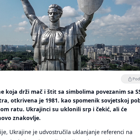
Podi
ne koja drži mač i štit sa simbolima povezanim sa S
ra, otkrivena je 1981. kao spomenik sovjetskoj pob
 ratu. Ukrajinci su uklonili srp i čekić, ali će
novo znakovlje.
je, Ukrajine je udvostručila uklanjanje referenci na