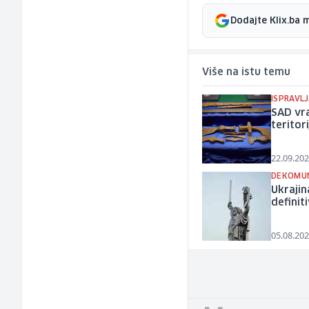
Dodajte Klix.ba 
Više na istu temu
ISPRAVL
SAD vra
teritori
22.09.202
DEKOMUN
Ukrajin
definit
05.08.202