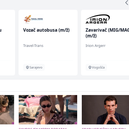
u
Vozač autobusa (m/ž)
Zavarivač (MIG/MA
(m/ž)
 (m/
Travel-Trans
Irion Argerr
Sarajevo
Vogošća