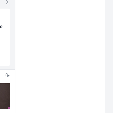
G)
Kuhinjski pomoćnik
Home Office
(m/ž)
Kundenberater
(m/w/d) für Vattenfal
Restoran Golf Klub
TELUS Digital
Sarajevo
Sarajevo