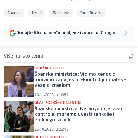
Španija
Izrael
Palestina
Ione Belarra
Dodajte Klix.ba među omiljene izvore na Googlu
Više na istu temu
ODRŽALA GOVOR
Španska ministrica: Vidimo genocid,
moramo zauvijek prekinuti diplomatske
veze s Izraelom
10.11.2023. u 10:59
GLAS PODRŠKE PALESTINI
Španska ministrica: Netanyahu je izvan
kontrole, moramo uvesti sankcije i
embargo Izraelu
25.10.2023. u 22:18
DOBILI I ODGOVOR