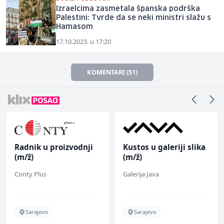
Izraelcima zasmetala španska podrška
Palestini: Tvrde da se neki ministri slažu s
Hamasom
17.10.2023. u 17:20
KOMENTARI (51)
Radnik u proizvodnji
Kustos u galeriji slika
(m/ž)
(m/ž)
Conty Plus
Galerija Java
Sarajevo
Sarajevo