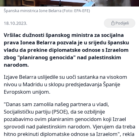
Španska ministrica Ione Belarra (Foto: EPA-EFE)
18.10.2023.
Podijeli
Vršilac dužnosti španskog ministra za socijalna
prava Ionea Belarra pozvala je u srijedu špansku
vladu da prekine diplomatske odnose s Izraelom
zbog "planiranog genocida" nad palestinskim
narodom.
Izjave Belarra uslijedile su uoči sastanka na visokom
nivou u Madridu u sklopu predsjedavanja Španije
Evropskom unijom.
"Danas sam zamolila našeg partnera u vladi,
Socijalističku partiju (PSOE), da se ozbiljnije
pozabavimo ovim planiranim genocidom koji Izrael
sprovodi nad palestinskim narodom. Vjerujem da treba
hitno prekinuti diplomatske odnose sa Izraelom", rekla