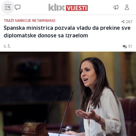
267
TRAŽI SANKCIJE NETANYAHUU
Španska ministrica pozvala vladu da prekine sve
diplomatske donose sa Izraelom
S. Š.
51