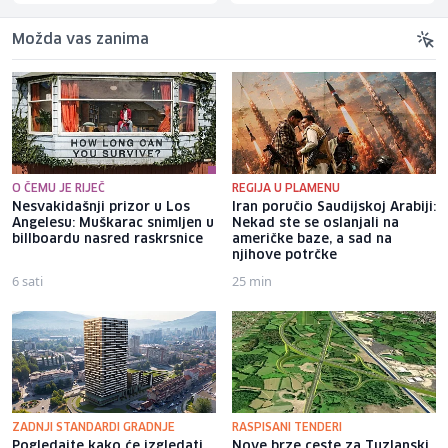
Možda vas zanima
O ČEMU JE RIJEČ
REGIJA U PLAMENU
Nesvakidašnji prizor u Los
Iran poručio Saudijskoj Arabiji:
Angelesu: Muškarac snimljen u
Nekad ste se oslanjali na
billboardu nasred raskrsnice
američke baze, a sad na
njihove potrčke
6 sati
25 min
ZADNJI STANDARDI GRADNJE
RASPISANI TENDERI
Pogledajte kako će izgledati
Nove brze ceste za Tuzlanski