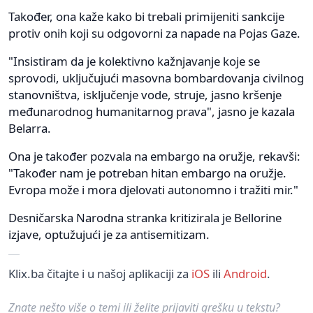
Također, ona kaže kako bi trebali primijeniti sankcije
protiv onih koji su odgovorni za napade na Pojas Gaze.
"Insistiram da je kolektivno kažnjavanje koje se
sprovodi, uključujući masovna bombardovanja civilnog
stanovništva, isključenje vode, struje, jasno kršenje
međunarodnog humanitarnog prava", jasno je kazala
Belarra.
Ona je također pozvala na embargo na oružje, rekavši:
"Također nam je potreban hitan embargo na oružje.
Evropa može i mora djelovati autonomno i tražiti mir."
Desničarska Narodna stranka kritizirala je Bellorine
izjave, optužujući je za antisemitizam.
Klix.ba čitajte i u našoj aplikaciji za
iOS
ili
Android
.
Znate nešto više o temi ili želite prijaviti grešku u tekstu?