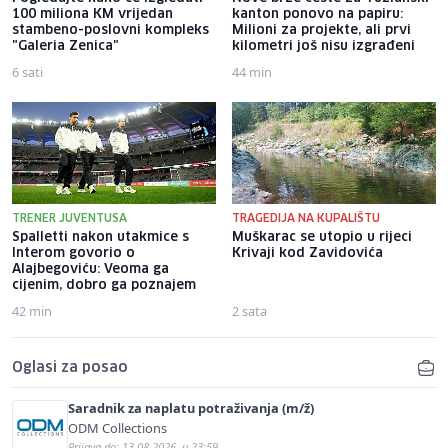
100 miliona KM vrijedan
kanton ponovo na papiru:
stambeno-poslovni kompleks
Milioni za projekte, ali prvi
"Galeria Zenica"
kilometri još nisu izgrađeni
6 sati
44 min
TRENER JUVENTUSA
TRAGEDIJA NA KUPALIŠTU
Spalletti nakon utakmice s
Muškarac se utopio u rijeci
Interom govorio o
Krivaji kod Zavidovića
Alajbegoviću: Veoma ga
cijenim, dobro ga poznajem
42 min
2 sata
Oglasi za posao
Saradnik za naplatu potraživanja (m/ž)
ODM Collections
Prijava do: 13.08.2026. u 23:59