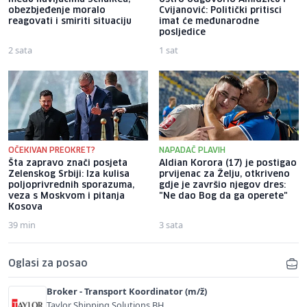
obezbjeđenje moralo
Cvijanović: Politički pritisci
reagovati i smiriti situaciju
imat će međunarodne
posljedice
2 sata
1 sat
OČEKIVAN PREOKRET?
NAPADAČ PLAVIH
Šta zapravo znači posjeta
Aldian Korora (17) je postigao
Zelenskog Srbiji: Iza kulisa
prvijenac za Želju, otkriveno
poljoprivrednih sporazuma,
gdje je završio njegov dres:
veza s Moskvom i pitanja
"Ne dao Bog da ga operete"
Kosova
39 min
3 sata
Oglasi za posao
Broker - Transport Koordinator (m/ž)
Taylor Shipping Solutions BH