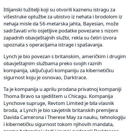
Itlijanski tužitelji koji su otvorili kaznenu istragu za
višestruke optužbe za ubistvo iz nehata i brodolom iz
nehaja misle da 56-metarska jahta, Bayesian, može
sadržavati vrlo osjetljive podatke povezane s nizom
zapadnih obavještajnih službi, rekla su četiri izvora
upoznata s operacijama istrage i spašavanja.
Lynch je bio povezan s britanskim, američkim i drugim
obavještajnim službama preko svojih raznih
kompanija, uključujući kompaniju za kibernetičku
sigurnost koju je osnovao, Darktrace.
Ta je kompanija u aprilu prodana privatnoj kompaniji
Thoma Bravo sa sjedištem u Chicagu. Kompanija
Lynchove supruge, Revtom Limited je bila vlasnik
broda, a Lynch je bio savjetnik britanskih premijera
Davida Camerona i Therese May za nauku, tehnologiju
i kibernetičku sigurnost tokom njihovih mandata,