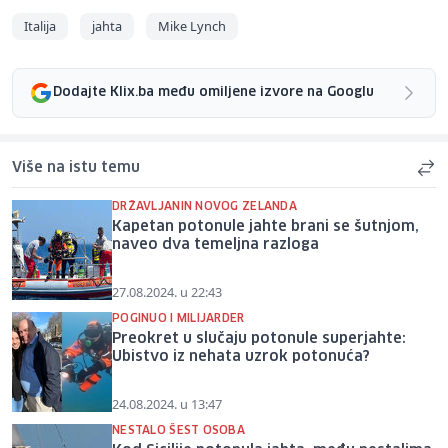
Italija
jahta
Mike Lynch
Dodajte Klix.ba među omiljene izvore na Googlu
Više na istu temu
DRŽAVLJANIN NOVOG ZELANDA
Kapetan potonule jahte brani se šutnjom,
naveo dva temeljna razloga
27.08.2024. u 22:43
POGINUO I MILIJARDER
Preokret u slučaju potonule superjahte:
Ubistvo iz nehata uzrok potonuća?
24.08.2024. u 13:47
NESTALO ŠEST OSOBA