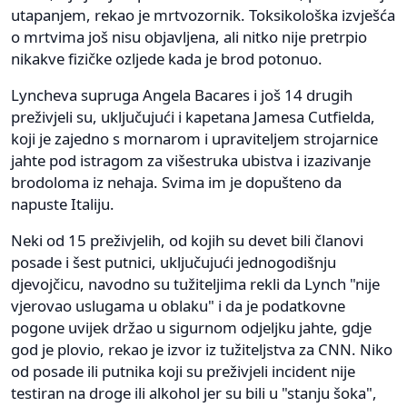
utapanjem, rekao je mrtvozornik. Toksikološka izvješća
o mrtvima još nisu objavljena, ali nitko nije pretrpio
nikakve fizičke ozljede kada je brod potonuo.
Lyncheva supruga Angela Bacares i još 14 drugih
preživjeli su, uključujući i kapetana Jamesa Cutfielda,
koji je zajedno s mornarom i upraviteljem strojarnice
jahte pod istragom za višestruka ubistva i izazivanje
brodoloma iz nehaja. Svima im je dopušteno da
napuste Italiju.
Neki od 15 preživjelih, od kojih su devet bili članovi
posade i šest putnici, uključujući jednogodišnju
djevojčicu, navodno su tužiteljima rekli da Lynch "nije
vjerovao uslugama u oblaku" i da je podatkovne
pogone uvijek držao u sigurnom odjeljku jahte, gdje
god je plovio, rekao je izvor iz tužiteljstva za CNN. Niko
od posade ili putnika koji su preživjeli incident nije
testiran na droge ili alkohol jer su bili u "stanju šoka",