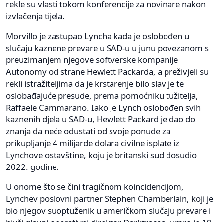
rekle su vlasti tokom konferencije za novinare nakon
izvlačenja tijela.
Morvillo je zastupao Lyncha kada je oslobođen u
slučaju kaznene prevare u SAD-u u junu povezanom s
preuzimanjem njegove softverske kompanije
Autonomy od strane Hewlett Packarda, a preživjeli su
rekli istražiteljima da je krstarenje bilo slavlje te
oslobađajuće presude, prema pomoćniku tužitelja,
Raffaele Cammarano. Iako je Lynch oslobođen svih
kaznenih djela u SAD-u, Hewlett Packard je dao do
znanja da neće odustati od svoje ponude za
prikupljanje 4 milijarde dolara civilne isplate iz
Lynchove ostavštine, koju je britanski sud dosudio
2022. godine.
U onome što se čini tragičnom koincidencijom,
Lynchev poslovni partner Stephen Chamberlain, koji je
bio njegov suoptuženik u američkom slučaju prevare i