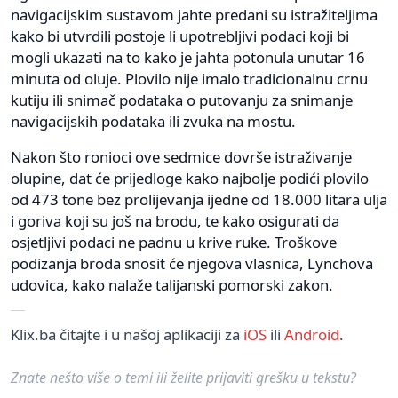
navigacijskim sustavom jahte predani su istražiteljima
kako bi utvrdili postoje li upotrebljivi podaci koji bi
mogli ukazati na to kako je jahta potonula unutar 16
minuta od oluje. Plovilo nije imalo tradicionalnu crnu
kutiju ili snimač podataka o putovanju za snimanje
navigacijskih podataka ili zvuka na mostu.
Nakon što ronioci ove sedmice dovrše istraživanje
olupine, dat će prijedloge kako najbolje podići plovilo
od 473 tone bez prolijevanja ijedne od 18.000 litara ulja
i goriva koji su još na brodu, te kako osigurati da
osjetljivi podaci ne padnu u krive ruke. Troškove
podizanja broda snosit će njegova vlasnica, Lynchova
udovica, kako nalaže talijanski pomorski zakon.
Klix.ba čitajte i u našoj aplikaciji za
iOS
ili
Android
.
Znate nešto više o temi ili želite prijaviti grešku u tekstu?