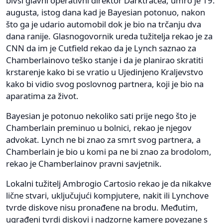
bivši glavni operativni direktor Darktracea, umro je 19.
augusta, istog dana kad je Bayesian potonuo, nakon
što ga je udario automobil dok je bio na trčanju dva
dana ranije. Glasnogovornik ureda tužitelja rekao je za
CNN da im je Cutfield rekao da je Lynch saznao za
Chamberlainovo teško stanje i da je planirao skratiti
krstarenje kako bi se vratio u Ujedinjeno Kraljevstvo
kako bi vidio svog poslovnog partnera, koji je bio na
aparatima za život.
Bayesian je potonuo nekoliko sati prije nego što je
Chamberlain preminuo u bolnici, rekao je njegov
advokat. Lynch ne bi znao za smrt svog partnera, a
Chamberlain je bio u komi pa ne bi znao za brodolom,
rekao je Chamberlainov pravni savjetnik.
Lokalni tužitelj Ambrogio Cartosio rekao je da nikakve
lične stvari, uključujući kompjutere, nakit ili Lynchove
tvrde diskove nisu pronađene na brodu. Međutim,
ugrađeni tvrdi diskovi i nadzorne kamere povezane s