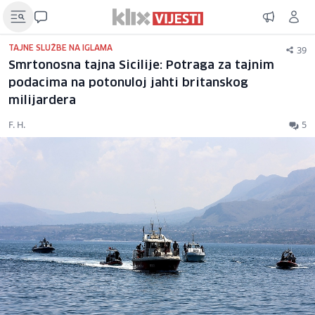
39
TAJNE SLUŽBE NA IGLAMA
Smrtonosna tajna Sicilije: Potraga za tajnim
podacima na potonuloj jahti britanskog
milijardera
F. H.
5