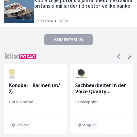
Kod Sicilije potonula jahta, među nestalima
britanski milijarder i direktor velike banke
20.08.2024. u 07:36
KOMENTARI (5)
Konobar - Barmen (m/
Sachbearbeiter in der
ž)
Voice Quality
Management (m/w)
Hotel Nomad
Servicepoint
Sarajevo
Sarajevo