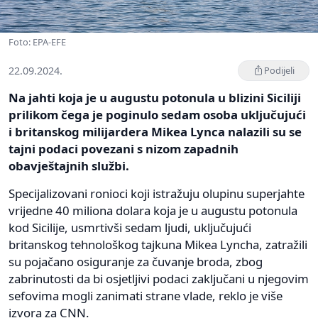
Foto: EPA-EFE
22.09.2024.
Podijeli
Na jahti koja je u augustu potonula u blizini Siciliji
prilikom čega je poginulo sedam osoba uključujući
i britanskog milijardera Mikea Lynca nalazili su se
tajni podaci povezani s nizom zapadnih
obavještajnih službi.
Specijalizovani ronioci koji istražuju olupinu superjahte
vrijedne 40 miliona dolara koja je u augustu potonula
kod Sicilije, usmrtivši sedam ljudi, uključujući
britanskog tehnološkog tajkuna Mikea Lyncha, zatražili
su pojačano osiguranje za čuvanje broda, zbog
zabrinutosti da bi osjetljivi podaci zaključani u njegovim
sefovima mogli zanimati strane vlade, reklo je više
izvora za CNN.