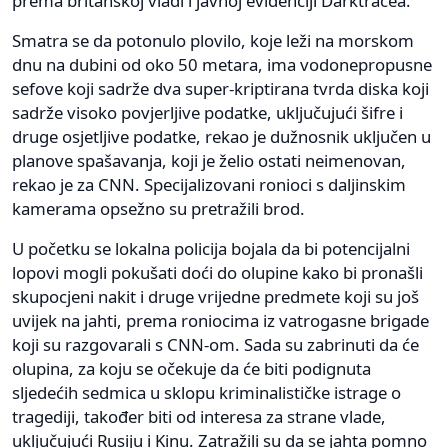
prema britanskoj vladi i javnoj evidenciji Darktracea.
Smatra se da potonulo plovilo, koje leži na morskom
dnu na dubini od oko 50 metara, ima vodonepropusne
sefove koji sadrže dva super-kriptirana tvrda diska koji
sadrže visoko povjerljive podatke, uključujući šifre i
druge osjetljive podatke, rekao je dužnosnik uključen u
planove spašavanja, koji je želio ostati neimenovan,
rekao je za CNN. Specijalizovani ronioci s daljinskim
kamerama opsežno su pretražili brod.
U početku se lokalna policija bojala da bi potencijalni
lopovi mogli pokušati doći do olupine kako bi pronašli
skupocjeni nakit i druge vrijedne predmete koji su još
uvijek na jahti, prema roniocima iz vatrogasne brigade
koji su razgovarali s CNN-om. Sada su zabrinuti da će
olupina, za koju se očekuje da će biti podignuta
sljedećih sedmica u sklopu kriminalističke istrage o
tragediji, također biti od interesa za strane vlade,
uključujući Rusiju i Kinu. Zatražili su da se jahta pomno