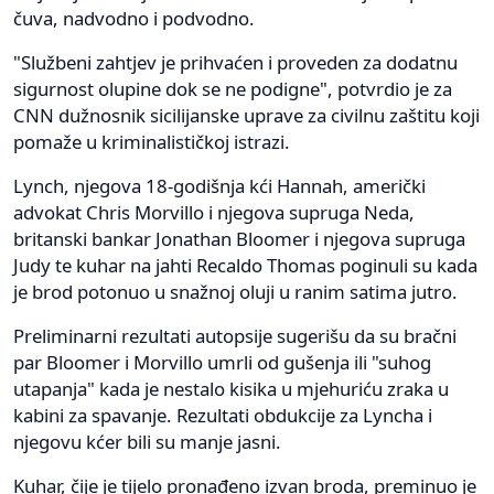
čuva, nadvodno i podvodno.
"Službeni zahtjev je prihvaćen i proveden za dodatnu
sigurnost olupine dok se ne podigne", potvrdio je za
CNN dužnosnik sicilijanske uprave za civilnu zaštitu koji
pomaže u kriminalističkoj istrazi.
Lynch, njegova 18-godišnja kći Hannah, američki
advokat Chris Morvillo i njegova supruga Neda,
britanski bankar Jonathan Bloomer i njegova supruga
Judy te kuhar na jahti Recaldo Thomas poginuli su kada
je brod potonuo u snažnoj oluji u ranim satima jutro.
Preliminarni rezultati autopsije sugerišu da su bračni
par Bloomer i Morvillo umrli od gušenja ili "suhog
utapanja" kada je nestalo kisika u mjehuriću zraka u
kabini za spavanje. Rezultati obdukcije za Lyncha i
njegovu kćer bili su manje jasni.
Kuhar, čije je tijelo pronađeno izvan broda, preminuo je