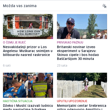
Možda vas zanima
O ČEMU JE RIJEČ
PRIVUKAO PAŽNJU
Nesvakidašnji prizor u Los
Britanski novinar izveo
Angelesu: Muškarac snimljen u
eksperiment u Sarajevu:
billboardu nasred raskrsnice
Skinuo cipele i bos hodao
Baščaršijom 30 minuta
6 sati
23 sata
HAOTIČNA SITUACIJA
UPUTILI UPOZORENJE
Džeko i Muslić izazvali ludnicu
Memorijalni centar Srebrenica
među navijačima Schalkea,
oštro odgovorio Amidžiću i