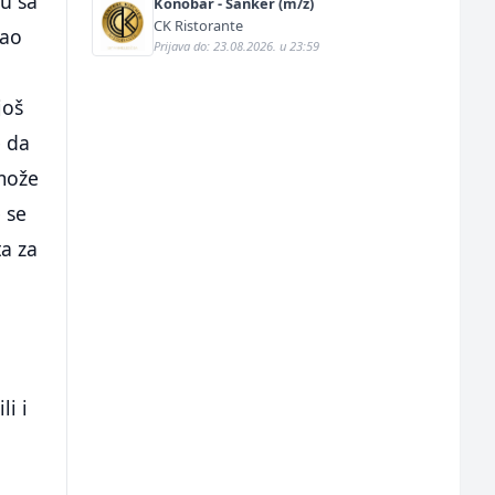
du sa
Konobar - Šanker (m/ž)
CK Ristorante
kao
Prijava do: 23.08.2026. u 23:59
još
e da
 može
e se
ta za
li i