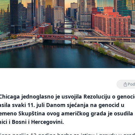
Podi
hicaga jednoglasno je usvojila Rezoluciju o genoc
lasila svaki 11. juli Danom sjećanja na genocid u
vremeno Skupština ovog američkog grada je osudila
ci i Bosni i Hercegovini.