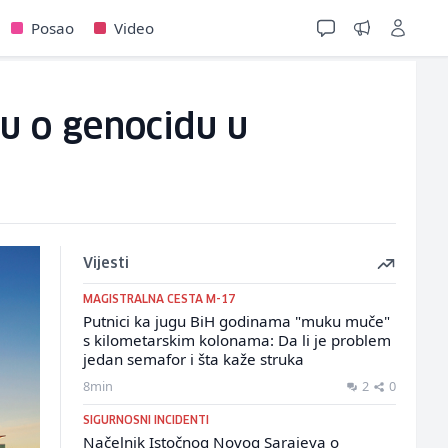
Posao
Video
ju o genocidu u
Vijesti
MAGISTRALNA CESTA M-17
Putnici ka jugu BiH godinama "muku muče"
s kilometarskim kolonama: Da li je problem
jedan semafor i šta kaže struka
8min
2
0
SIGURNOSNI INCIDENTI
Načelnik Istočnog Novog Sarajeva o