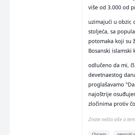
više od 3.000 od p
uzimajući u obzir, 
stoljeća, sa popula
potomaka koji su ži
Bosanski islamski 
odlučeno da mi, č
devetnaestog dana 
proglašavamo "Dan
najoštrije osuđuj
zločinima protiv č
Znate nešto više o temi 
Chicago
genocid u