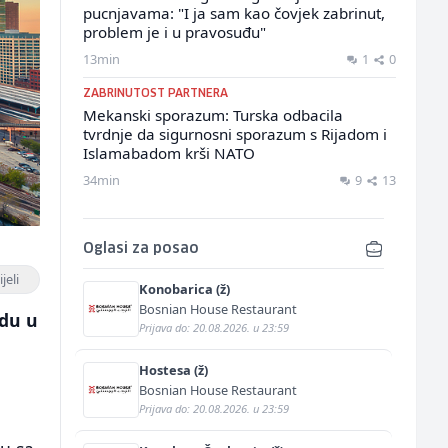
pucnjavama: "I ja sam kao čovjek zabrinut,
problem je i u pravosuđu"
13min
1
0
ZABRINUTOST PARTNERA
Mekanski sporazum: Turska odbacila
tvrdnje da sigurnosni sporazum s Rijadom i
Islamabadom krši NATO
34min
9
13
Oglasi za posao
jeli
Konobarica (ž)
Bosnian House Restaurant
idu u
Prijava do: 20.08.2026. u 23:59
Hostesa (ž)
Bosnian House Restaurant
Prijava do: 20.08.2026. u 23:59