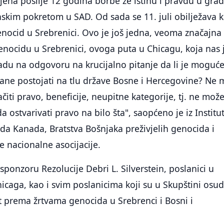
ojena poslije 12 godina borbe ze istinu i pravdu u gra
skim pokretom u SAD. Od sada se 11. juli obilježava 
nocid u Srebrenici. Ovo je još jedna, veoma značajna
enocidu u Srebrenici, ovoga puta u Chicagu, koja nas 
adu na odgovoru na krucijalno pitanje da li je moguć
tane postojati na tlu države Bosne i Hercegovine? Ne
ačiti pravo, beneficije, neupitne kategorije, tj. ne mož
 ostvarivati pravo na bilo šta", saopćeno je iz Institu
ida Kanada, Bratstva Bošnjaka preživjelih genocida i
 nacionalne asocijacije.
 sponzoru Rezolucije Debri L. Silverstein, poslanici u
icaga, kao i svim poslanicima koji su u Skupštini osudi
st prema žrtvama genocida u Srebrenci i Bosni i