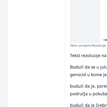
Tekst usvojene Rezolucije
Tekst rezolucije n
Budući da se u ju
genocid u kome je 
budući da je, pore
područja u pokušaj
budući da je Sreb