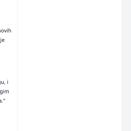
hovih
je
u, i
ugim
a."