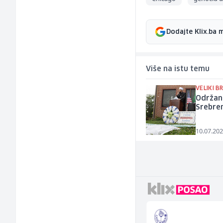
Dodajte Klix.ba 
Više na istu temu
VELIKI B
Održana
Srebren
10.07.202