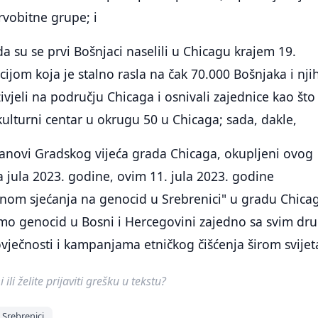
rvobitne grupe; i
da su se prvi Bošnjaci naselili u Chicagu krajem 19.
cijom koja je stalno rasla na čak 70.000 Bošnjaka i nji
vjeli na području Chicaga i osnivali zajednice kao što 
kulturni centar u okrugu 50 u Chicaga; sada, dakle,
lanovi Gradskog vijeća grada Chicaga, okupljeni ovog
jula 2023. godine, ovim 11. jula 2023. godine
om sjećanja na genocid u Srebrenici" u gradu Chicag
emo genocid u Bosni i Hercegovini zajedno sa svim dr
ovječnosti i kampanjama etničkog čišćenja širom svijet
ili želite prijaviti grešku u tekstu?
 Srebrenici