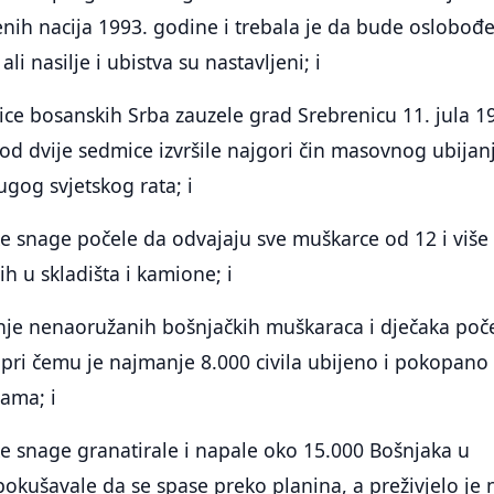
enih nacija 1993. godine i trebala je da bude oslobođ
li nasilje i ubistva su nastavljeni; i
ice bosanskih Srba zauzele grad Srebrenicu 11. jula 1
od dvije sedmice izvršile najgori čin masovnog ubijan
ugog svjetskog rata; i
e snage počele da odvajaju sve muškarce od 12 i više
ih u skladišta i kamione; i
anje nenaoružanih bošnjačkih muškaraca i dječaka poč
 pri čemu je najmanje 8.000 civila ubijeno i pokopano
ama; i
e snage granatirale i napale oko 15.000 Bošnjaka u
pokušavale da se spase preko planina, a preživjelo je 