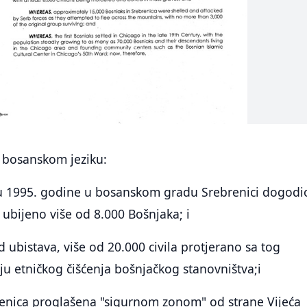
a bosanskom jeziku:
lu 1995. godine u bosanskom gradu Srebrenici dogodi
ubijeno više od 8.000 Bošnjaka; i
d ubistava, više od 20.000 civila protjerano sa tog
u etničkog čišćenja bošnjačkog stanovništva;i
renica proglašena "sigurnom zonom" od strane Vijeća