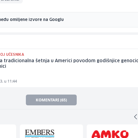
među omiljene izvore na Googlu
ROJ UČESNIKA
 tradicionalna šetnja u Americi povodom godišnjice genoci
ici
3. u 11:44
KOMENTARI (65)