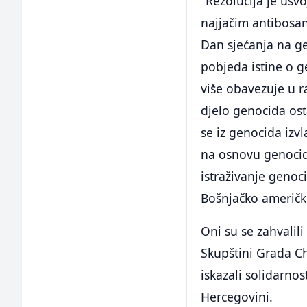
"Rezolucija je usv
najjačim antibosan
Dan sjećanja na ge
pobjeda istine o g
više obavezuje u r
djelo genocida os
se iz genocida izvl
na osnovu genocida
istraživanje genoc
Bošnjačko američke
Oni su se zahvalili
Skupštini Grada Ch
iskazali solidarno
Hercegovini.