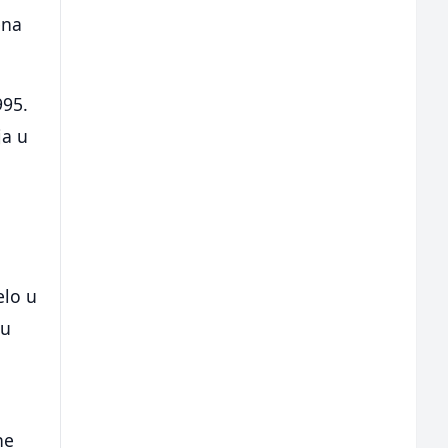
ena
995.
ja u
elo u
 u
ne