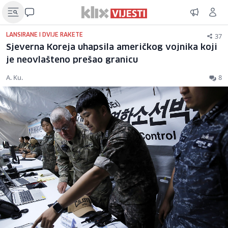
37
LANSIRANE I DVIJE RAKETE
Sjeverna Koreja uhapsila američkog vojnika koji
je neovlašteno prešao granicu
A. Ku.
8