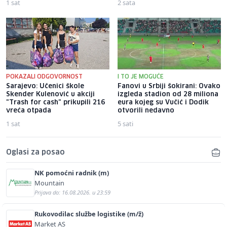
1 sat
2 sata
POKAZALI ODGOVORNOST
I TO JE MOGUĆE
Sarajevo: Učenici škole
Fanovi u Srbiji šokirani: Ovako
Skender Kulenović u akciji
izgleda stadion od 28 miliona
"Trash for cash" prikupili 216
eura kojeg su Vučić i Dodik
vreća otpada
otvorili nedavno
1 sat
5 sati
Oglasi za posao
NK pomoćni radnik (m)
Mountain
Prijava do: 16.08.2026. u 23:59
Rukovodilac službe logistike (m/ž)
Market AS