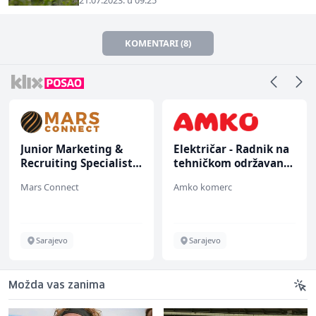
KOMENTARI (8)
Junior Marketing &
Električar - Radnik na
Recruiting Specialist
tehničkom održavanju
(m/ž)
(m/ž)
Mars Connect
Amko komerc
Sarajevo
Sarajevo
Možda vas zanima