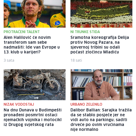
PROTRAĆENI TALENT
NI TRUNKE STIDA
Alen Halilović će novim
Sramotna koreografija Delija
transferom sam sebe
protiv Novog Pazara, na
nadmašiti: Ide van Evrope u
sjevernoj tribini su odali
13. klub u karijeri?
počast zločincu Mladiću
3 sata
18 sati
NIZAK VODOSTAJ
URBANO ZELENILO
Na dnu Dunava u Budimpešti
Dalibor Ballian: Sarajka tražila
pronađeni posmrtni ostaci
da se stablo posječe jer ne
njemačkih vojnika i motocikl
vidi auto na parkingu; saditi
iz Drugog svjetskog rata
drveće po ovim vrućinama
nije normalno