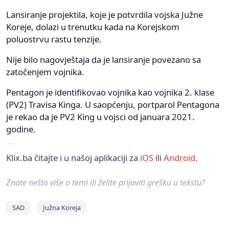
Lansiranje projektila, koje je potvrdila vojska Južne
Koreje, dolazi u trenutku kada na Korejskom
poluostrvu rastu tenzije.
Nije bilo nagovještaja da je lansiranje povezano sa
zatočenjem vojnika.
Pentagon je identifikovao vojnika kao vojnika 2. klase
(PV2) Travisa Kinga. U saopćenju, portparol Pentagona
je rekao da je PV2 King u vojsci od januara 2021.
godine.
Klix.ba čitajte i u našoj aplikaciji za
iOS
ili
Android
.
Znate nešto više o temi ili želite prijaviti grešku u tekstu?
SAD
Južna Koreja