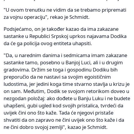
"U ovom trenutku ne vidim da se trebamo pripremati
za vojnu operaciju", rekao je Schmidt.
Podsjećamo, on je također kazao da ima zakazane
sastanke u Republici Srpskoj uprkos najavama Dodika
da će ga policija ovog entiteta uhapsiti.
"Da, u narednim danima i sedmicama imam zakazane
sastanke tamo, posebno u Banjoj Luci, ali i u drugim
gradovima. Držim se toga i gospodinu Dodiku bih
preporučio da ne nastavi sa svojim egoističnim
ludostima, jer jedini koga time stvarno stavlja u krizu je
on sam. Međutim, Dodik se svojom retorikom doveo u
nezgodan položaj: ako dođete u Banju Luku i ne budete
uhapšeni, gubi ugled kod svojih pristalica, tvrdeći da
uvijek čini ono što kaže. Tada će njegovi pristaše
shvatiti da on zapravo ne čini uvijek ono što kaže i da
ne čini dobro svojoj zemlji", kazao je Schmidt.