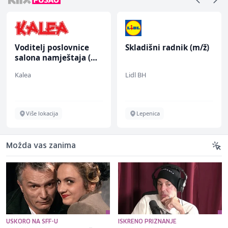
Voditelj poslovnice
Skladišni radnik (m/ž)
salona namještaja (m/
ž)
Kalea
Lidl BH
Više lokacija
Lepenica
Možda vas zanima
USKORO NA SFF-U
ISKRENO PRIZNANJE