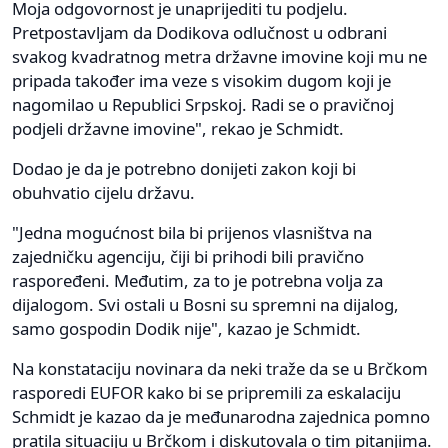
Moja odgovornost je unaprijediti tu podjelu.
Pretpostavljam da Dodikova odlučnost u odbrani
svakog kvadratnog metra državne imovine koji mu ne
pripada također ima veze s visokim dugom koji je
nagomilao u Republici Srpskoj. Radi se o pravičnoj
podjeli državne imovine", rekao je Schmidt.
Dodao je da je potrebno donijeti zakon koji bi
obuhvatio cijelu državu.
"Jedna mogućnost bila bi prijenos vlasništva na
zajedničku agenciju, čiji bi prihodi bili pravično
raspoređeni. Međutim, za to je potrebna volja za
dijalogom. Svi ostali u Bosni su spremni na dijalog,
samo gospodin Dodik nije", kazao je Schmidt.
Na konstataciju novinara da neki traže da se u Brčkom
rasporedi EUFOR kako bi se pripremili za eskalaciju
Schmidt je kazao da je međunarodna zajednica pomno
pratila situaciju u Brčkom i diskutovala o tim pitanjima.