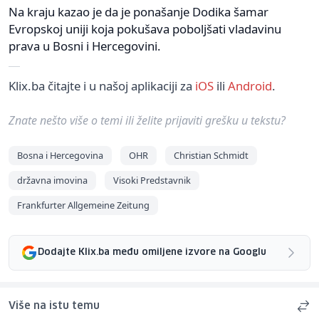
Na kraju kazao je da je ponašanje Dodika šamar
Evropskoj uniji koja pokušava poboljšati vladavinu
prava u Bosni i Hercegovini.
Klix.ba čitajte i u našoj aplikaciji za
iOS
ili
Android
.
Znate nešto više o temi ili želite prijaviti grešku u tekstu?
Bosna i Hercegovina
OHR
Christian Schmidt
državna imovina
Visoki Predstavnik
Frankfurter Allgemeine Zeitung
Dodajte Klix.ba među omiljene izvore na Googlu
Više na istu temu