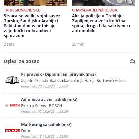
TRI REGIONALNE SILE
UHAPŠENA JEDNA OSOBA
Stvara se veliki vojni savez:
Akcija policije u Trebinju:
Turska, Saudijska Arabija i
Zaplijenjena veća količina
Pakistan danas potpisuju
spida, droga bila sakrivena u
zajednički odbrambeni
automobilu
sporazum
2 sata
25 min
Oglasi za posao
Pripravnik - Diplomirani pravnik (m/ž)
Zajednička advokatska kancelarija Hakija Kurtović i Adis
Kurtović
Prijava do: 30.08.2026. u 23:59
Administrativni radnik (m/ž)
Elektro Servis - BOSCH
Prijava do: 05.09.2026. u 23:59
Marketing saradnik (m/ž)
Đurić
Prijava do: 13.08.2026. u 23:59