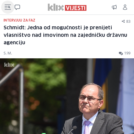
83
INTERVJUU ZA FAZ
Schmidt: Jedna od mogućnosti je prenijeti
vlasništvo nad imovinom na zajedničku državnu
agenciju
S. M.
199