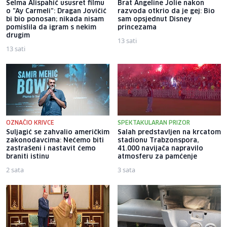
Selma Alispahić ususret filmu
Brat Angeline Jolie nakon
o "Ay Carmeli": Dragan Jovičić
razvoda otkrio da je gej: Bio
bi bio ponosan; nikada nisam
sam opsjednut Disney
pomislila da igram s nekim
princezama
drugim
13 sati
13 sati
OZNAČIO KRIVCE
SPEKTAKULARAN PRIZOR
Suljagić se zahvalio američkim
Salah predstavljen na krcatom
zakonodavcima: Nećemo biti
stadionu Trabzonspora,
zastrašeni i nastavit ćemo
41.000 navijača napravilo
braniti istinu
atmosferu za pamćenje
2 sata
3 sata