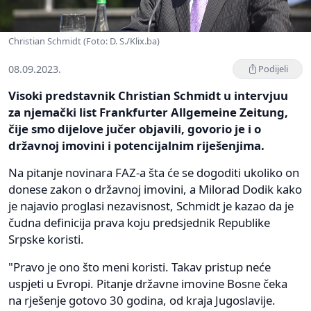
Christian Schmidt (Foto: D. S./Klix.ba)
08.09.2023.
Podijeli
Visoki predstavnik Christian Schmidt u intervjuu
za njemački list Frankfurter Allgemeine Zeitung,
čije smo dijelove jučer objavili, govorio je i o
državnoj imovini i potencijalnim riješenjima.
Na pitanje novinara FAZ-a šta će se dogoditi ukoliko on
donese zakon o državnoj imovini, a Milorad Dodik kako
je najavio proglasi nezavisnost, Schmidt je kazao da je
čudna definicija prava koju predsjednik Republike
Srpske koristi.
"Pravo je ono što meni koristi. Takav pristup neće
uspjeti u Evropi. Pitanje državne imovine Bosne čeka
na rješenje gotovo 30 godina, od kraja Jugoslavije.