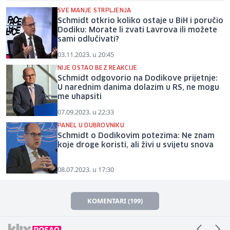
SVE MANJE STRPLJENJA
Schmidt otkrio koliko ostaje u BiH i poručio
Dodiku: Morate li zvati Lavrova ili možete
sami odlučivati?
03.11.2023. u 20:45
NIJE OSTAO BEZ REAKCIJE
Schmidt odgovorio na Dodikove prijetnje:
U narednim danima dolazim u RS, ne mogu
me uhapsiti
07.09.2023. u 22:33
PANEL U DUBROVNIKU
Schmidt o Dodikovim potezima: Ne znam
koje droge koristi, ali živi u svijetu snova
08.07.2023. u 17:30
KOMENTARI (199)