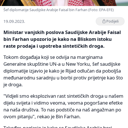
Šef diplomatije Saudijske Arabije Faisal bin Farhan (Foto: EPA-EFE)
19.09.2023.
Podijeli
Ministar vanjskih poslova Saudijske Arabije Faisal
bin Farhan upozorio je kako na Bliskom istoku
raste prodaja i upotreba sintetičkih droga.
Tokom događaja koji se odvija na marginama
Generalne skupštine UN-a u New Yorku, šef saudijske
diplomatije izjavio je kako je Rijad odlučan da poboljša
međunarodnu saradnju u borbi protiv prijetnje kao što
je droga.
"Vidjeli smo eksplozivan rast sintetičkih droga u našem
dijelu svijeta i vidimo veoma, veoma pogoršane efetke
na naša društva. To nas podstiče na naš angažman po
ovom pitanju", rekao je Bin Farhan.
Također, naglasio je kako se Saudijska Arabija bori