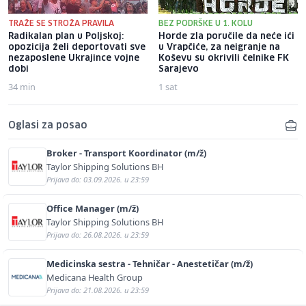
TRAŽE SE STROŽA PRAVILA
BEZ PODRŠKE U 1. KOLU
Radikalan plan u Poljskoj:
Horde zla poručile da neće ići
opozicija želi deportovati sve
u Vrapčiće, za neigranje na
nezaposlene Ukrajince vojne
Koševu su okrivili čelnike FK
dobi
Sarajevo
34 min
1 sat
Oglasi za posao
Broker - Transport Koordinator (m/ž)
Taylor Shipping Solutions BH
Prijava do: 03.09.2026. u 23:59
Office Manager (m/ž)
Taylor Shipping Solutions BH
Prijava do: 26.08.2026. u 23:59
Medicinska sestra - Tehničar - Anestetičar (m/ž)
Medicana Health Group
Prijava do: 21.08.2026. u 23:59