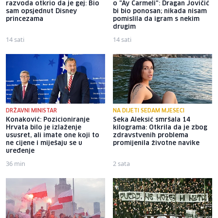
razvoda otkrio da je gej: Bio
o "Ay Carmeli": Dragan Jovičić
sam opsjednut Disney
bi bio ponosan; nikada nisam
princezama
pomislila da igram s nekim
drugim
14 sati
14 sati
DRŽAVNI MINISTAR
NA DIJETI SEDAM MJESECI
Konaković: Pozicioniranje
Seka Aleksić smršala 14
Hrvata bilo je izlaženje
kilograma: Otkrila da je zbog
ususret, ali imate one koji to
zdravstvenih problema
ne cijene i miješaju se u
promijenila životne navike
uređenje
36 min
2 sata