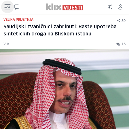
30
VELIKA PRIJETNJA
Saudijski zvaničnici zabrinuti: Raste upotreba
sintetičkih droga na Bliskom istoku
V. K.
16