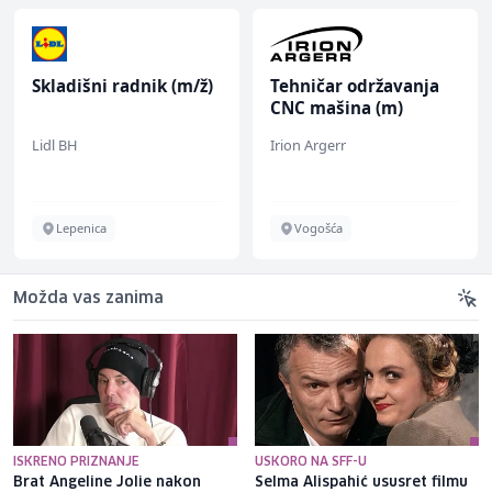
Skladišni radnik (m/ž)
Tehničar održavanja
CNC mašina (m)
Lidl BH
Irion Argerr
Lepenica
Vogošća
Možda vas zanima
ISKRENO PRIZNANJE
USKORO NA SFF-U
Brat Angeline Jolie nakon
Selma Alispahić ususret filmu