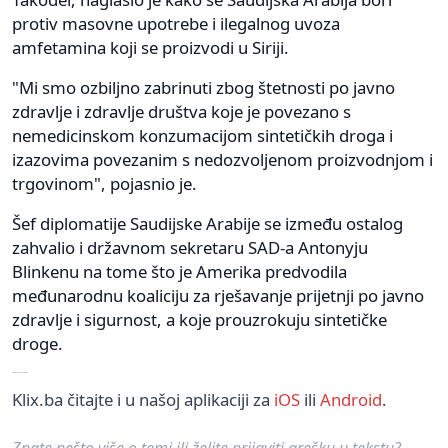
protiv masovne upotrebe i ilegalnog uvoza
amfetamina koji se proizvodi u Siriji.
"Mi smo ozbiljno zabrinuti zbog štetnosti po javno
zdravlje i zdravlje društva koje je povezano s
nemedicinskom konzumacijom sintetičkih droga i
izazovima povezanim s nedozvoljenom proizvodnjom i
trgovinom", pojasnio je.
Šef diplomatije Saudijske Arabije se između ostalog
zahvalio i državnom sekretaru SAD-a Antonyju
Blinkenu na tome što je Amerika predvodila
međunarodnu koaliciju za rješavanje prijetnji po javno
zdravlje i sigurnost, a koje prouzrokuju sintetičke
droge.
Klix.ba čitajte i u našoj aplikaciji za
iOS
ili
Android
.
Znate nešto više o temi ili želite prijaviti grešku u tekstu?