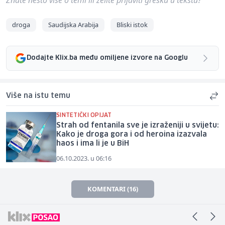
droga
Saudijska Arabija
Bliski istok
Dodajte Klix.ba među omiljene izvore na Googlu
Više na istu temu
SINTETIČKI OPIJAT
Strah od fentanila sve je izraženiji u svijetu:
Kako je droga gora i od heroina izazvala
haos i ima li je u BiH
06.10.2023. u 06:16
KOMENTARI (16)