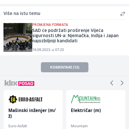
Više na istu temu
PROMJENA FORMATA
SAD će podržati proširenje Vijeća
sigurnosti UN-a: Njemačka, Indija i Japan
najozbiljniji kandidati
18.09.2023. u 07:20
KOMENTARI (12)
Mašinski inženjer (m/
Električar (m)
ž)
Euro-Asfalt
Mountain