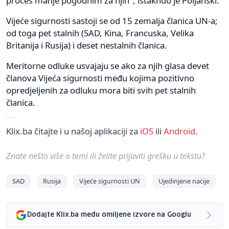
proces manje pogodnim za njih", istaknuo je Poljanski.
Vijeće sigurnosti sastoji se od 15 zemalja članica UN-a;
od toga pet stalnih (SAD, Kina, Francuska, Velika
Britanija i Rusija) i deset nestalnih članica.
Meritorne odluke usvajaju se ako za njih glasa devet
članova Vijeća sigurnosti među kojima pozitivno
opredjeljenih za odluku mora biti svih pet stalnih
članica.
Klix.ba čitajte i u našoj aplikaciji za
iOS
ili
Android
.
Znate nešto više o temi ili želite prijaviti grešku u tekstu?
SAD
Rusija
Vijeće sigurnosti UN
Ujedinjene nacije
Dodajte Klix.ba među omiljene izvore na Googlu