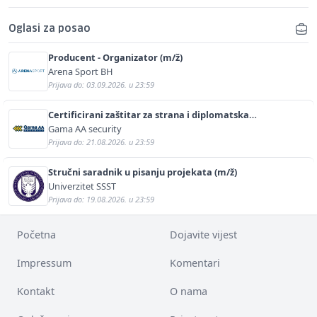
Oglasi za posao
Producent - Organizator (m/ž)
Arena Sport BH
Prijava do: 03.09.2026. u 23:59
Certificirani zaštitar za strana i diplomatska
predstavništva (m/ž)
Gama AA security
Prijava do: 21.08.2026. u 23:59
Stručni saradnik u pisanju projekata (m/ž)
Univerzitet SSST
Prijava do: 19.08.2026. u 23:59
Početna
Dojavite vijest
Impressum
Komentari
Kontakt
O nama