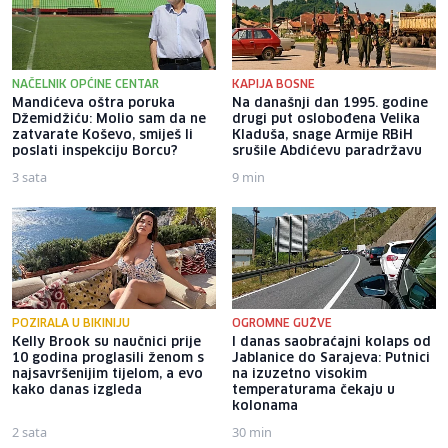
NAČELNIK OPĆINE CENTAR
KAPIJA BOSNE
Mandićeva oštra poruka
Na današnji dan 1995. godine
Džemidžiću: Molio sam da ne
drugi put oslobođena Velika
zatvarate Koševo, smiješ li
Kladuša, snage Armije RBiH
poslati inspekciju Borcu?
srušile Abdićevu paradržavu
3 sata
9 min
POZIRALA U BIKINIJU
OGROMNE GUŽVE
Kelly Brook su naučnici prije
I danas saobraćajni kolaps od
10 godina proglasili ženom s
Jablanice do Sarajeva: Putnici
najsavršenijim tijelom, a evo
na izuzetno visokim
kako danas izgleda
temperaturama čekaju u
kolonama
2 sata
30 min