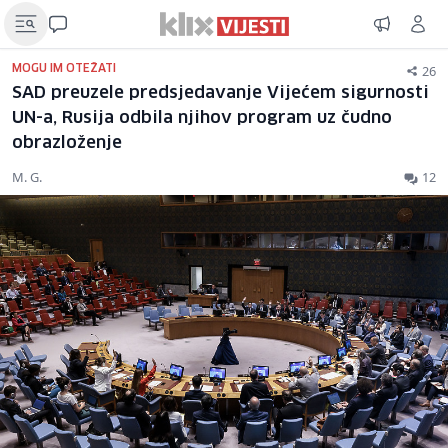
26
MOGU IM OTEŽATI
SAD preuzele predsjedavanje Vijećem sigurnosti
UN-a, Rusija odbila njihov program uz čudno
obrazloženje
M. G.
12