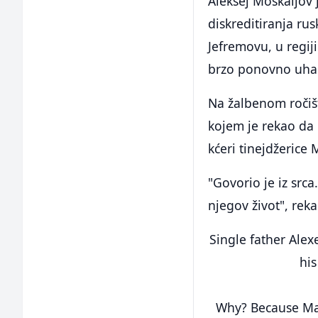
Aleksej Moskaljov
diskreditiranja ru
Jefremovu, u regij
brzo ponovno uhap
Na žalbenom ročiš
kojem je rekao da 
kćeri tinejdžerice 
"Govorio je iz srca
njegov život", reka
Single father Alex
his
Why? Because Mas