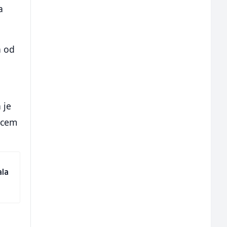
a
a od
 je
ocem
ala