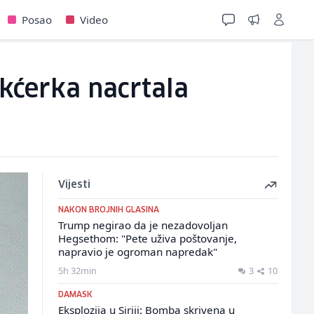
Posao
Video
 kćerka nacrtala
Vijesti
NAKON BROJNIH GLASINA
Trump negirao da je nezadovoljan
Hegsethom: "Pete uživa poštovanje,
napravio je ogroman napredak"
5h 32min
3
10
DAMASK
Eksplozija u Siriji: Bomba skrivena u