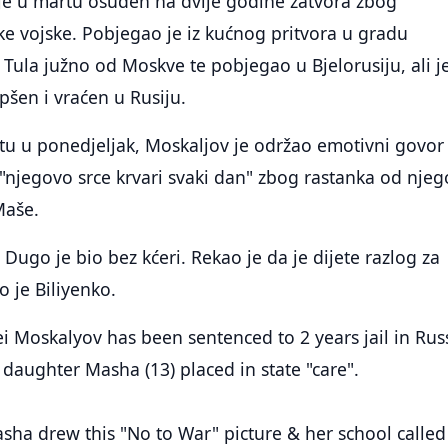
 je u martu osuđen na dvije godine zatvora zbog
ske vojske. Pobjegao je iz kućnog pritvora u gradu
i Tula južno od Moskve te pobjegao u Bjelorusiju, ali j
šen i vraćen u Rusiju.
tu u ponedjeljak, Moskaljov je održao emotivni govor
"njegovo srce krvari svaki dan" zbog rastanka od nje
Maše.
. Dugo je bio bez kćeri. Rekao je da je dijete razlog za
o je Biliyenko.
ei Moskalyov has been sentenced to 2 years jail in Rus
 daughter Masha (13) placed in state "care".
ha drew this "No to War" picture & her school called