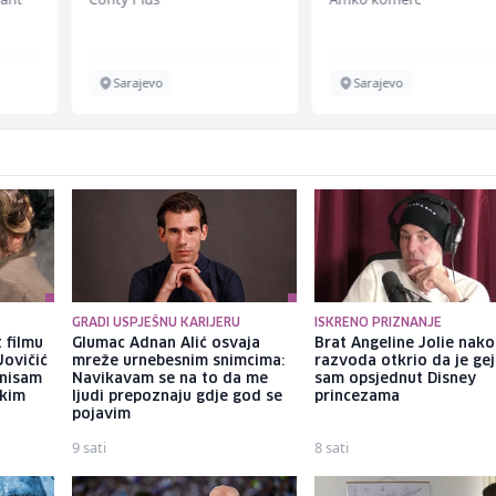
Sarajevo
Sarajevo
GRADI USPJEŠNU KARIJERU
ISKRENO PRIZNANJE
 filmu
Glumac Adnan Alić osvaja
Brat Angeline Jolie nak
Jovičić
mreže urnebesnim snimcima:
razvoda otkrio da je gej
 nisam
Navikavam se na to da me
sam opsjednut Disney
ekim
ljudi prepoznaju gdje god se
princezama
pojavim
9 sati
8 sati