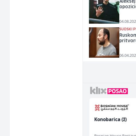
Aleksej
opozici
04.08.202
SUDSKI 
Ruskom 
pritvor
06.04.202
Konobar - Barmen (m/
Konobarica (ž)
ž)
Hotel Nomad
Bosnian House Restau