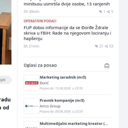
minibusu usmrtila dvije osobe, 13 ranjenih
5h 39min
1
5
OPERATIVNI PODACI
FUP dobio informacije da se Đorđe Ždrale
skriva u FBiH: Rade na njegovom lociranju i
hapšenju
6h 21min
21
53
Oglasi za posao
Marketing saradnik (m/ž)
jeli
Đurić
Prijava do: 13.08.2026. u 23:59
gradu
Pravnik kompanije (m/ž)
Artco Group
n od
Prijava do: 09.08.2026. u 23:59
Multimedijalni marketing kreator (m/