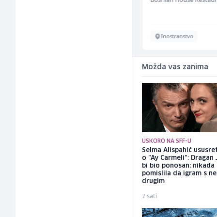
Sarajevo
Inostranstvo
Možda vas zanima
USKORO NA SFF-U
Selma Alispahić ususret
o "Ay Carmeli": Dragan 
bi bio ponosan; nikada
pomislila da igram s n
drugim
7 sati