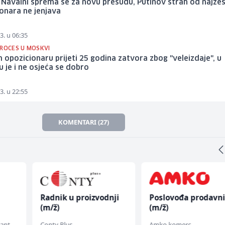
 Navalni sprema se za novu presudu, Putinov strah od najže
onara ne jenjava
3. u 06:35
PROCES U MOSKVI
opozicionaru prijeti 25 godina zatvora zbog "veleizdaje", u
u je i ne osjeća se dobro
3. u 22:55
KOMENTARI (27)
Radnik u proizvodnji
Poslovođa prodavn
(m/ž)
(m/ž)
rant
Conty Plus
Amko komerc