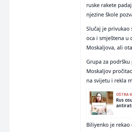
ruske rakete padaj
njezine škole pozva
Slučaj je privukao
oca i smještena u 
Moskaljova, ali ot
Grupa za podršku po
Moskaljov pročita
na svijetu i rekla 
OŠTRA 
Rus osu
antirat
Biliyenko je rekao