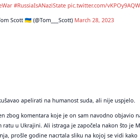
eWar
#RussiaIsANaziState
pic.twitter.com/vKPOy9AQ
om Scott 🇺🇦 (@Tom___Scott)
March 28, 2023
ušavao apelirati na humanost suda, ali nije uspjelo.
en zbog komentara koje je on sam navodno objavio n
 ratu u Ukrajini. Ali istraga je započela nakon što je 
nja, prošle godine nacrtala sliku na kojoj se vidi kako