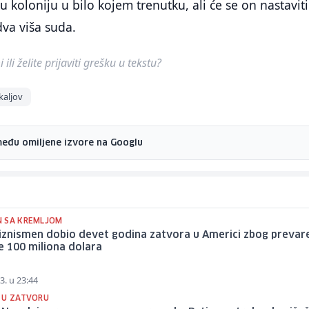
u koloniju u bilo kojem trenutku, ali će se on nastaviti
 dva viša suda.
ili želite prijaviti grešku u tekstu?
kaljov
među omiljene izvore na Googlu
 SA KREMLJOM
iznismen dobio devet godina zatvora u Americi zbog prevar
e 100 miliona dolara
3. u 23:44
 U ZATVORU