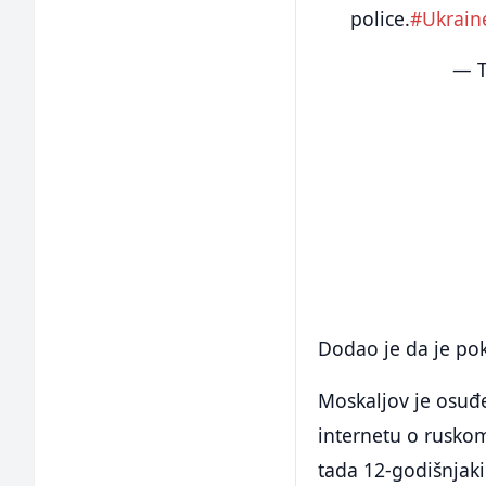
police.
#Ukrain
— T
Dodao je da je pok
Moskaljov je osuđ
internetu o ruskom
tada 12-godišnjaki