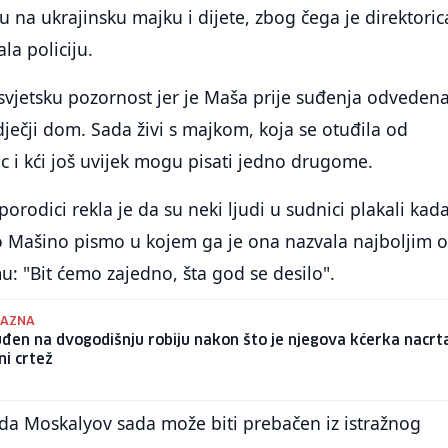
u na ukrajinsku majku i dijete, zbog čega je direktoric
la policiju.
 svjetsku pozornost jer je Maša prije suđenja odveden
dječji dom. Sada živi s majkom, koja se otuđila od
ac i kći još uvijek mogu pisati jedno drugome.
rodici rekla je da su neki ljudi u sudnici plakali kada
o Mašino pismo u kojem ga je ona nazvala najboljim 
mu: "Bit ćemo zajedno, šta god se desilo".
KAZNA
đen na dvogodišnju robiju nakon što je njegova kćerka nacrt
ni crtež
 da Moskalyov sada može biti prebačen iz istražnog