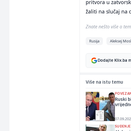
pritvora u zatvorsk
žaliti na slučaj na
Znate nešto više o temi 
Rusija
Aleksej Mos
Dodajte Klix.ba 
Više na istu temu
POVEZAN
Ruski b
vrijedn
07.09.202
SUĐENJE