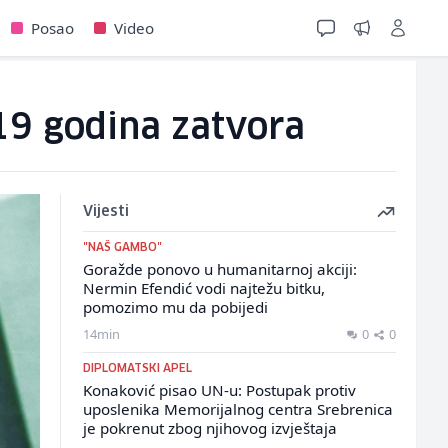
Posao
Video
 19 godina zatvora
Vijesti
"NAŠ GAMBO"
Goražde ponovo u humanitarnoj akciji:
Nermin Efendić vodi najtežu bitku,
pomozimo mu da pobijedi
14min
0
0
DIPLOMATSKI APEL
Konaković pisao UN-u: Postupak protiv
uposlenika Memorijalnog centra Srebrenica
je pokrenut zbog njihovog izvještaja