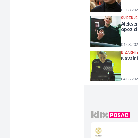
05.08.202
SUĐENJE
Aleksej
opozici
04.08.202
BIZARNI 
Navalni
04.06.202