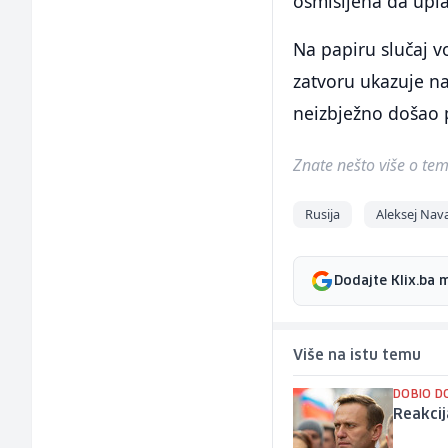
osmišljena da upla
Na papiru slučaj v
zatvoru ukazuje na 
neizbježno došao 
Znate nešto više o temi 
Rusija
Aleksej Nava
Dodajte Klix.ba 
Više na istu temu
DOBIO D
Reakcij