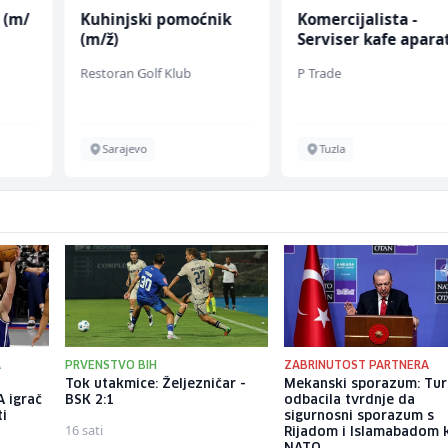
 (m/
Kuhinjski pomoćnik
Komercijalista -
(m/ž)
Serviser kafe apara
(m/ž)
Restoran Golf Klub
P Trade
Sarajevo
Tuzla
A
PRVENSTVO BIH
ZABRINUTOST PARTNERA
Tok utakmice: Željezničar -
Mekanski sporazum: Tur
A igrač
BSK 2:1
odbacila tvrdnje da
ti
sigurnosni sporazum s
16 sati
Rijadom i Islamabadom k