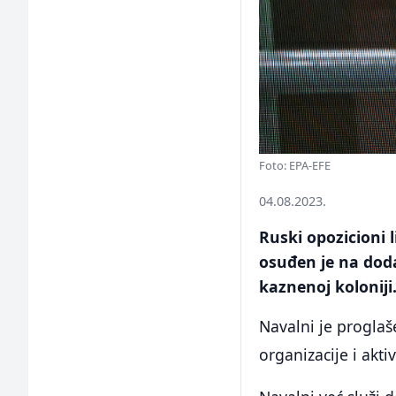
Foto: EPA-EFE
04.08.2023.
Ruski opozicioni l
osuđen je na dod
kaznenoj koloniji
Navalni je proglaš
organizacije i akti