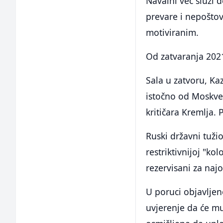
Navalni već služi 
prevare i nepoštov
motiviranim.
Od zatvaranja 2021
Sala u zatvoru, Ka
istočno od Moskve
kritičara Kremlja. 
Ruski državni tužio
restriktivnijoj "ko
rezervisani za naj
U poruci objavljen
uvjerenje da će mu 