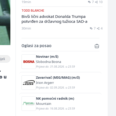
19min
7
10
TODD BLANCHE
Bivši lični advokat Donalda Trumpa
potvrđen za državnog tužioca SAD-a
30min
7
4
Oglasi za posao
Novinar (m/ž)
jeli
Slobodna Bosna
Prijava do: 31.08.2026. u 23:59
,
o u
Zavarivač (MIG/MAG) (m/ž)
Irion Argerr
Prijava do: 02.09.2026. u 23:59
NK pomoćni radnik (m)
Mountain
Prijava do: 16.08.2026. u 23:59