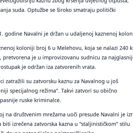
devetogodišnju kaznu zbog kršenja uvjetnog otpusta,
anja suda. Optužbe se široko smatraju politički
. godine Navalni je držan u udaljenoj kaznenoj koloni
znenoj koloniji broj 6 u Melehovu, koja se nalazi 240 
, pretvorena je u improvizovanu sudnicu za najglasni
Postupak je održan iza zatvorenih vrata.
ci zatražili su zatvorsku kaznu za Navalnog u još
loniji specijalnog režima". Takvi zatvori su obično
opasnije ruske kriminalce.
oj na društvenim mrežama uoči presude Navalni je izr
biti izrečena zatvorska kazna u "staljinističkom" stilu