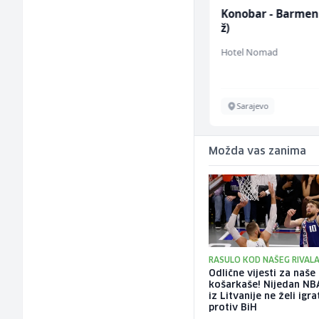
Home Office
Konobar - Barmen
Sachbearbeiter
ž)
(m/w/d) für einen
TELUS Digital
Hotel Nomad
bekannten deutschen
Energieversorger
Sarajevo
Sarajevo
Možda vas zanima
RASULO KOD NAŠEG RIVAL
Odlične vijesti za naše
košarkaše! Nijedan NB
iz Litvanije ne želi igra
protiv BiH