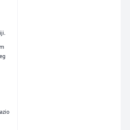
ji.
km
jeg
azio