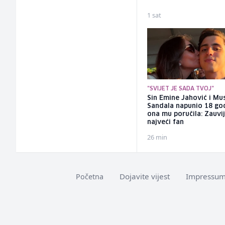
1 sat
"SVIJET JE SADA TVOJ"
Sin Emine Jahović i Mu
Sandala napunio 18 go
ona mu poručila: Zauvi
najveći fan
26 min
Dojavite vijest
Impressu
Početna