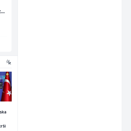
Multimedijalni
Limar (m)
ta
marketing kreator (m/
ž)
Kalea
Mountain
Ilijaš
Sarajevo
ska
rši