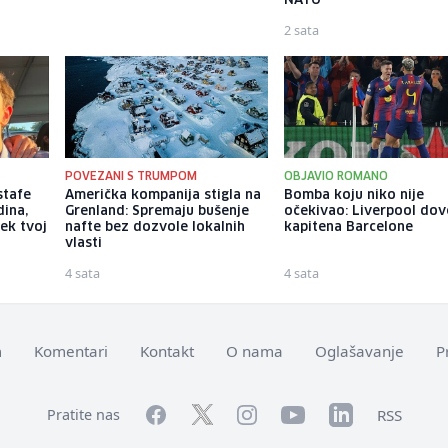
NATO
2 sata
POVEZANI S TRUMPOM
OBJAVIO ROMANO
stafe
Američka kompanija stigla na
Bomba koju niko nije
dina,
Grenland: Spremaju bušenje
očekivao: Liverpool do
jek tvoj
nafte bez dozvole lokalnih
kapitena Barcelone
vlasti
4 sata
4 sata
m
Komentari
Kontakt
O nama
Oglašavanje
P
Facebook
YouTube
LinkedIn
Twitter
Instagram
RSS
Pratite nas