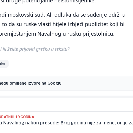
ši druge potencijalne neistomišljenike.
odi moskovski sud. Ali odluka da se suđenje održi u
to da su ruske vlasti htjele izbjeći publicitet koji bi
premještanjem Navalnog u rusku prijestolnicu.
ili želite prijaviti grešku u tekstu?
lni
među omiljene izvore na Googlu
ODATNIH 19 GODINA
a Navalnog nakon presude: Broj godina nije za mene, on je z