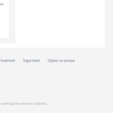
t
(m/ž)
(m/f)
Fine Food
Jitasa
Sarajevo
Više lokacija
rivatnost
Sigurnost
Oglasi za posao
 sadržaja bez dozvole izdavača.