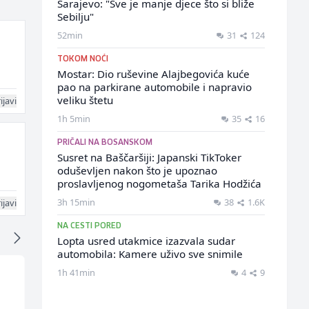
Sarajevo: "Sve je manje djece što si bliže
Sebilju"
52min
31
124
TOKOM NOĆI
Mostar: Dio ruševine Alajbegovića kuće
pao na parkirane automobile i napravio
veliku štetu
ijavi
1h 5min
35
16
PRIČALI NA BOSANSKOM
Susret na Baščaršiji: Japanski TikToker
oduševljen nakon što je upoznao
proslavljenog nogometaša Tarika Hodžića
3h 15min
38
1.6K
ijavi
NA CESTI PORED
Lopta usred utakmice izazvala sudar
automobila: Kamere uživo sve snimile
1h 41min
4
9
Radnik u proizvodnji
Accounting Associate