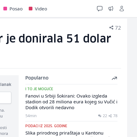
Posao
Video
72
 je donirala 51 dolar
Popularno
članak
I TO JE MOGUĆE
Fanovi u Srbiji šokirani: Ovako izgleda
stadion od 28 miliona eura kojeg su Vučić i
Dodik otvorili nedavno
ma.
54min
22
78
ju
PODACI IZ 2025. GODINE
osti
Slika prirodnog priraštaja u Kantonu
 mora