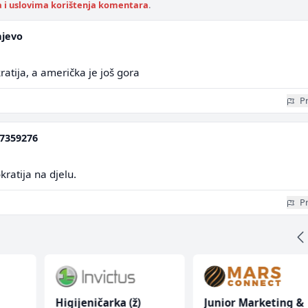
a i uslovima korištenja komentara
.
ajevo
atija, a američka je još gora
Pr
7359276
kratija na djelu.
Pr
Higijeničarka (ž)
Junior Marketing &