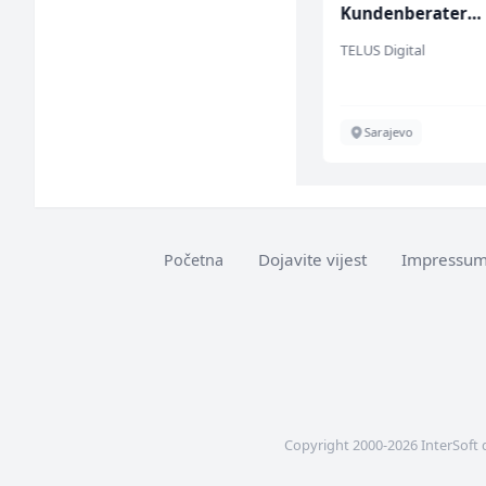
ž)
Kundenberater
(m/w/d) für Vatte
Hotel Nomad
TELUS Digital
Sarajevo
Sarajevo
Dojavite vijest
Impressu
Početna
Copyright 2000-2026 InterSoft 