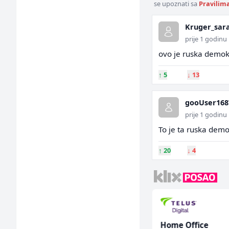
se upoznati sa
Pravilim
Kruger_sar
prije 1 godinu
ovo je ruska demokr
↑
5
↓
13
gooUser168
prije 1 godinu
To je ta ruska demo
↑
20
↓
4
Konobar - Barmen (m/
Home Office