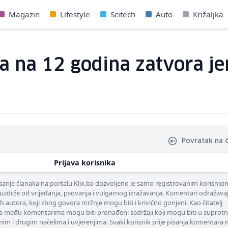
Magazin
Lifestyle
Scitech
Auto
Križaljka
 na 12 godina zatvora jer
Povratak na 
Prijava korisnika
nje članaka na portalu Klix.ba dozvoljeno je samo registrovanim korisnici
uzdrže od vrijeđanja, psovanja i vulgarnog izražavanja. Komentari odražava
ih autora, koji zbog govora mržnje mogu biti i krivično gonjeni. Kao čitatelj
 među komentarima mogu biti pronađeni sadržaji koji mogu biti u suprotn
nim i drugim načelima i uvjerenjima. Svaki korisnik prije pisanja komentara