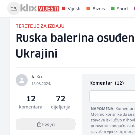
Vijesti
Biznis
Sport
TERETE JE ZA IZDAJU
Ruska balerina osuđena
Ukrajini
A. Ku.
15.08.2024.
Komentari (12)
12
72
komentara
dijeljenja
NAPOMENA:
Komentarisa
Molimo korisnike da se s
stavove isključivo njihov
Podijeli
prihvatate mogućnost da
sa vašim vjerskim, moral