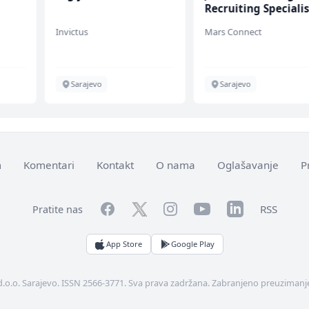
Recruiting Specialis
nfall
(m/ž)
Invictus
Mars Connect
Sarajevo
Sarajevo
m
Komentari
Kontakt
O nama
Oglašavanje
P
Facebook
YouTube
LinkedIn
Twitter
Instagram
RSS
Pratite nas
App Store
Google Play
d.o.o. Sarajevo. ISSN 2566-3771. Sva prava zadržana. Zabranjeno preuzimanje