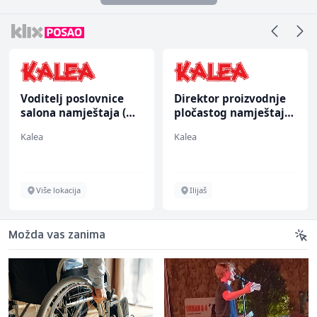
Voditelj poslovnice
Direktor proizvodnje
salona namještaja (m/
pločastog namještaja
ž)
(m/ž)
Kalea
Kalea
Više lokacija
Ilijaš
Možda vas zanima