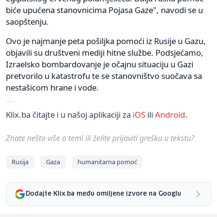
biće upućena stanovnicima Pojasa Gaze", navodi se u
saopštenju.
Ovo je najmanje peta pošiljka pomoći iz Rusije u Gazu,
objavili su društveni mediji hitne službe. Podsjećamo,
Izraelsko bombardovanje je očajnu situaciju u Gazi
pretvorilo u katastrofu te se stanovništvo suočava sa
nestašicom hrane i vode.
Klix.ba čitajte i u našoj aplikaciji za
iOS
ili
Android
.
Znate nešto više o temi ili želite prijaviti grešku u tekstu?
Rusija
Gaza
humanitarna pomoć
Dodajte Klix.ba među omiljene izvore na Googlu