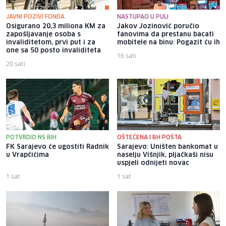
JAVNI POZIVI FONDA
NASTUPAO U PULI
Osigurano 20,3 miliona KM za
Jakov Jozinović poručio
zapošljavanje osoba s
fanovima da prestanu bacati
invaliditetom, prvi put i za
mobitele na binu: Pogazit ću ih
one sa 50 posto invaliditeta
16 sati
20 sati
POTVRDIO NS BIH
OŠTEĆENA I BH POŠTA
FK Sarajevo će ugostiti Radnik
Sarajevo: Uništen bankomat u
u Vrapčićima
naselju Višnjik, pljačkaši nisu
uspjeli odnijeti novac
1 sat
1 sat