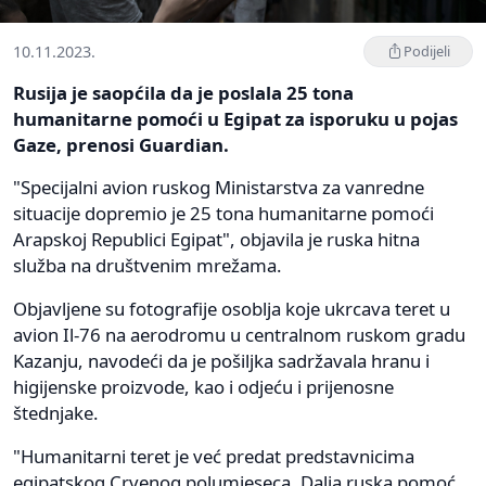
10.11.2023.
Podijeli
Rusija je saopćila da je poslala 25 tona
humanitarne pomoći u Egipat za isporuku u pojas
Gaze, prenosi Guardian.
"Specijalni avion ruskog Ministarstva za vanredne
situacije dopremio je 25 tona humanitarne pomoći
Arapskoj Republici Egipat", objavila je ruska hitna
služba na društvenim mrežama.
Objavljene su fotografije osoblja koje ukrcava teret u
avion Il-76 na aerodromu u centralnom ruskom gradu
Kazanju, navodeći da je pošiljka sadržavala hranu i
higijenske proizvode, kao i odjeću i prijenosne
štednjake.
"Humanitarni teret je već predat predstavnicima
egipatskog Crvenog polumjeseca. Dalja ruska pomoć