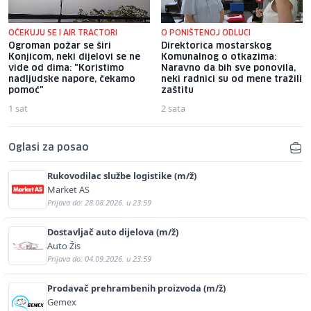
OČEKUJU SE I AIR TRACTORI
O PONIŠTENOJ ODLUCI
Ogroman požar se širi
Direktorica mostarskog
Konjicom, neki dijelovi se ne
Komunalnog o otkazima:
vide od dima: "Koristimo
Naravno da bih sve ponovila,
nadljudske napore, čekamo
neki radnici su od mene tražili
pomoć"
zaštitu
1 sat
2 sata
Oglasi za posao
Rukovodilac službe logistike (m/ž)
Market AS
Prijava do: 28.08.2026. u 23:59
Dostavljač auto dijelova (m/ž)
Auto Žis
Prijava do: 04.09.2026. u 23:59
Prodavač prehrambenih proizvoda (m/ž)
Gemex