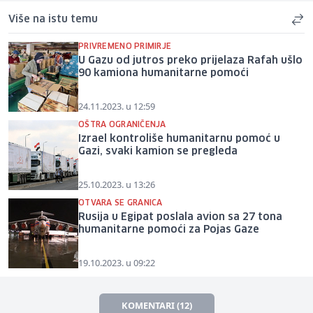
Više na istu temu
PRIVREMENO PRIMIRJE
U Gazu od jutros preko prijelaza Rafah ušlo
90 kamiona humanitarne pomoći
24.11.2023. u 12:59
OŠTRA OGRANIČENJA
Izrael kontroliše humanitarnu pomoć u
Gazi, svaki kamion se pregleda
25.10.2023. u 13:26
OTVARA SE GRANICA
Rusija u Egipat poslala avion sa 27 tona
humanitarne pomoći za Pojas Gaze
19.10.2023. u 09:22
KOMENTARI (12)