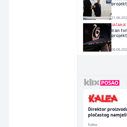
projekt
21.06.202
JAČANJE
Iran tv
projekt
06.06.202
Poslovođa prodavnice
Direktor proizvod
(m/ž)
pločastog namješ
(m/ž)
Amko komerc
Kalea