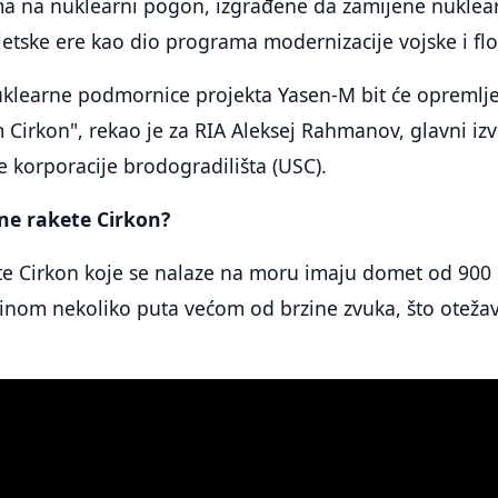
ma na nuklearni pogon, izgrađene da zamijene nuklea
etske ere kao dio programa modernizacije vojske i flo
klearne podmornice projekta Yasen-M bit će opremlj
Cirkon", rekao je za RIA Aleksej Rahmanov, glavni izv
e korporacije brodogradilišta (USC).
ne rakete Cirkon?
te Cirkon koje se nalaze na moru imaju domet od 900 
inom nekoliko puta većom od brzine zvuka, što oteža