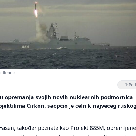
 odbrane
Podi
esu opremanja svojih novih nuklearnih podmornica
jektilima Cirkon, saopćio je čelnik najvećeg rusko
Yasen, također poznate kao Projekt 885M, opremljene