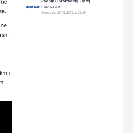
rne
Radnik u proizvodnji (m/ž)
RAMA-GLAS
te.
Prijava do: 20.08.2026. u 23:59
ene
ršni
km i
va