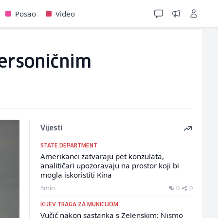
Posao
Video
personičnim
Vijesti
STATE DEPARTMENT
Amerikanci zatvaraju pet konzulata,
analitičari upozoravaju na prostor koji bi
mogla iskoristiti Kina
4min
0
0
KIJEV TRAGA ZA MUNICIJOM
Vučić nakon sastanka s Zelenskim: Nismo