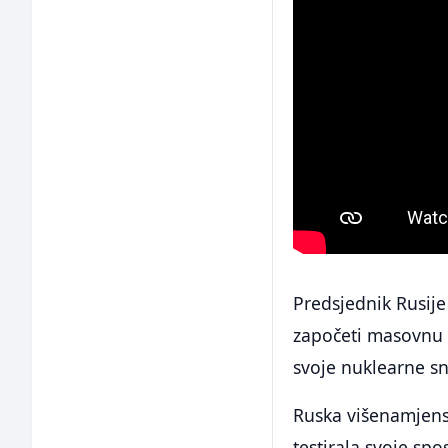
Predsjednik Rusije
započeti masovnu 
svoje nuklearne s
Ruska višenamjensk
testirala svoje s