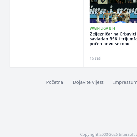
WWIN LIGA BIH
Željezničar na Grbavici
savladao BSK i trijumf
počeo novu sezonu
16 sati
Dojavite vijest
Impressu
Početna
Copyright 2000-2026 InterSoft 