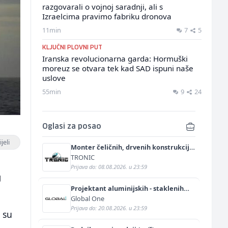
razgovarali o vojnoj saradnji, ali s
Izraelcima pravimo fabriku dronova
11min
7
5
KLJUČNI PLOVNI PUT
Iranska revolucionarna garda: Hormuški
moreuz se otvara tek kad SAD ispuni naše
uslove
55min
9
24
Oglasi za posao
jeli
Monter čeličnih, drvenih konstrukcija
i termoizolacijskih panela (m/ž)
TRONIC
Prijava do: 08.08.2026. u 23:59
g
Projektant aluminijskih - staklenih
fasada (m/ž)
Global One
Prijava do: 20.08.2026. u 23:59
 su