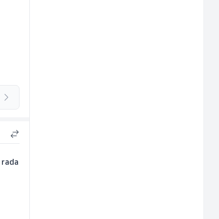
n rada
e