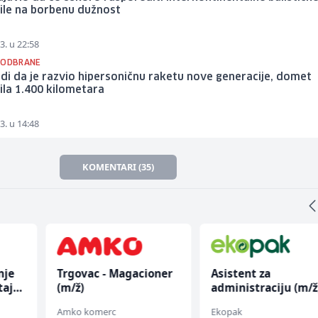
ile na borbenu dužnost
3. u 22:58
 ODBRANE
rdi da je razvio hipersoničnu raketu nove generacije, domet
ila 1.400 kilometara
3. u 14:48
KOMENTARI (35)
nje
Trgovac - Magacioner
Asistent za
taja
(m/ž)
administraciju (m/ž
Amko komerc
Ekopak