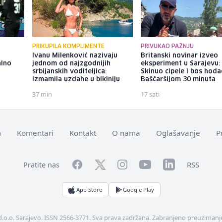
PRIKUPILA KOMPLIMENTE
PRIVUKAO PAŽNJU
Ivanu Milenković nazivaju
Britanski novinar izveo
alno
jednom od najzgodnijih
eksperiment u Sarajevu:
srbijanskih voditeljica:
Skinuo cipele i bos hod
Izmamila uzdahe u bikiniju
Baščaršijom 30 minuta
37 min
17 sati
m
Komentari
Kontakt
O nama
Oglašavanje
P
Facebook
YouTube
LinkedIn
Twitter
Instagram
RSS
Pratite nas
App Store
Google Play
d.o.o. Sarajevo. ISSN 2566-3771. Sva prava zadržana. Zabranjeno preuzimanje