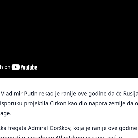
 Vladimir Putin rekao je ranije ove godine da će Rusij
isporuku projektila Cirkon kao dio napora zemlje da o
nage.
a fregata Admiral Gorškov, koja je ranije ove godine
posobnosti u zapadnom Atlantskom oceanu, već je