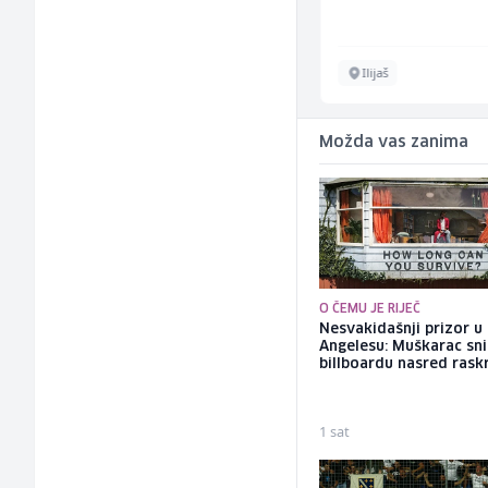
Sarajevo
Ilijaš
Možda vas zanima
O ČEMU JE RIJEČ
Nesvakidašnji prizor u
Angelesu: Muškarac sni
billboardu nasred rask
1 sat