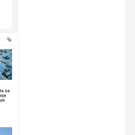
Sarajevo
Široki Brijeg
la na
nje
nih