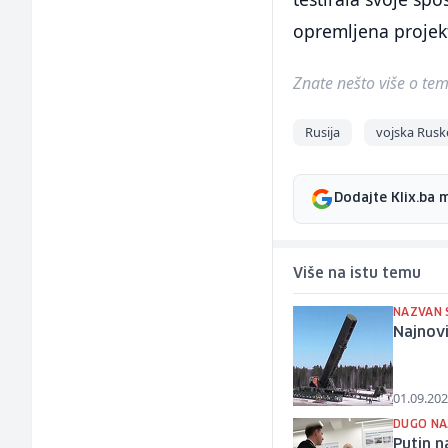
opremljena projekt
Znate nešto više o temi 
Rusija
vojska Rusk
Dodajte Klix.ba 
Više na istu temu
NAZVAN 
Najnovi
01.09.202
DUGO NA
Putin n