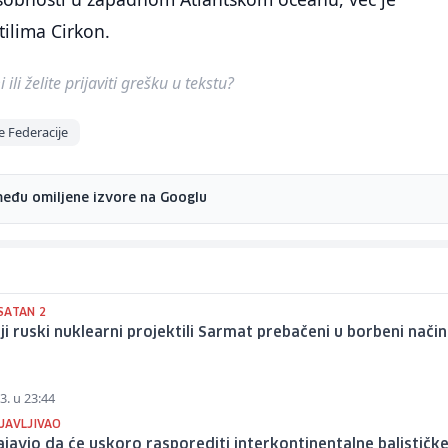
ilima Cirkon.
ili želite prijaviti grešku u tekstu?
e Federacije
među omiljene izvore na Googlu
SATAN 2
ji ruski nuklearni projektili Sarmat prebačeni u borbeni nači
3. u 23:44
JAVLJIVAO
ajavio da će uskoro rasporediti interkontinentalne balističk