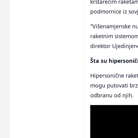
krstarećim raketa
podmornice iz sovj
"Višenamjenske nu
raketnim sistemom 
direktor Ujedinjen
Šta su hipersonič
Hipersonične rake
mogu putovati brz
odbranu od njih.