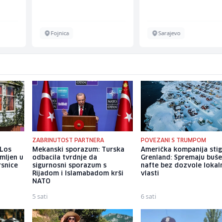
Fojnica
Sarajevo
ZABRINUTOST PARTNERA
POVEZANI S TRUMPOM
 Los
Mekanski sporazum: Turska
Američka kompanija stig
mljen u
odbacila tvrdnje da
Grenland: Spremaju buše
rsnice
sigurnosni sporazum s
nafte bez dozvole lokal
Rijadom i Islamabadom krši
vlasti
NATO
5 sati
6 sati