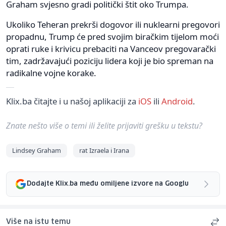
Graham svjesno gradi politički štit oko Trumpa.
Ukoliko Teheran prekrši dogovor ili nuklearni pregovori
propadnu, Trump će pred svojim biračkim tijelom moći
oprati ruke i krivicu prebaciti na Vanceov pregovarački
tim, zadržavajući poziciju lidera koji je bio spreman na
radikalne vojne korake.
Klix.ba čitajte i u našoj aplikaciji za
iOS
ili
Android
.
Znate nešto više o temi ili želite prijaviti grešku u tekstu?
Lindsey Graham
rat Izraela i Irana
Dodajte Klix.ba među omiljene izvore na Googlu
Više na istu temu