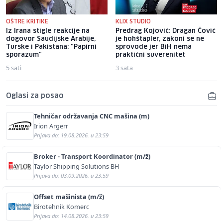
OŠTRE KRITIKE
KLIX STUDIO
Iz Irana stigle reakcije na
Predrag Kojović: Dragan Čović
dogovor Saudijske Arabije,
je hohštapler, zakoni se ne
Turske i Pakistana: "Papirni
sprovode jer BiH nema
sporazum"
praktični suverenitet
5 sati
3 sata
Oglasi za posao
Tehničar održavanja CNC mašina (m)
Irion Argerr
Prijava do: 19.08.2026. u 23:59
Broker - Transport Koordinator (m/ž)
Taylor Shipping Solutions BH
Prijava do: 03.09.2026. u 23:59
Offset mašinista (m/ž)
Birotehnik Komerc
Prijava do: 14.08.2026. u 23:59