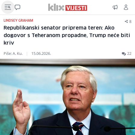
8
LINDSEY GRAHAM
Republikanski senator priprema teren: Ako
dogovor s Teheranom propadne, Trump neće biti
kriv
Piše: A. Ku.
|
15.06.2026.
22