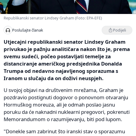
Republikanski senator Lindsey Graham (Foto: EPA-EFE)
Podijeli
Poslušajte članak
Utjecajni republikanski senator Lindsey Graham
privukao je pažnju analitičara nakon što je, prema
svemu sudeći, počeo postavljati temelje za
distanciranje američkog predsjednika Donalda
Trumpa od nedavno najavljenog sporazuma s
Iranom u slučaju da on doživi neuspjeh.
U svojoj objavi na društvenim mrežama, Graham je
pozdravio postignuti dogovor o ponovnom otvaranju
Hormuškog moreuza, ali je odmah poslao jasnu
poruku da će naknadni nuklearni pregovori, pokrenuti
Memorandumom o razumijevanju, biti pod lupom.
"Donekle sam zabrinut što iranski stav o sporazumu