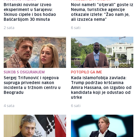
Britanski novinar izveo
Novi nameti "otjerali" goste iz
eksperiment u Sarajevu:
Neuma, turističke agencije
Skinuo cipele i bos hodao
otkazale izlete: "Žao nam je,
Baščaršijom 30 minuta
ali izuzeća nema"
2 sata
6 sati
SUKOB S OSIGURANJEM
POTOPILO GA IME
Sergej Trifunović i njegova
Kada islamofobija zavlada:
supruga privedeni nakon
Trump podržao kršćanina
incidenta u tržnom centru u
Amira Hassana, on izgubio od
Beogradu
kandidata koji je odustao od
utrke
4 sata
6 sati