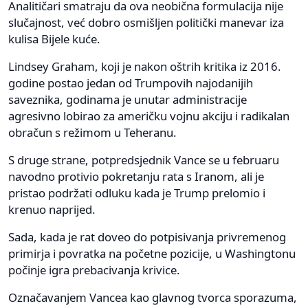
Analitičari smatraju da ova neobična formulacija nije
slučajnost, već dobro osmišljen politički manevar iza
kulisa Bijele kuće.
Lindsey Graham, koji je nakon oštrih kritika iz 2016.
godine postao jedan od Trumpovih najodanijih
saveznika, godinama je unutar administracije
agresivno lobirao za američku vojnu akciju i radikalan
obračun s režimom u Teheranu.
S druge strane, potpredsjednik Vance se u februaru
navodno protivio pokretanju rata s Iranom, ali je
pristao podržati odluku kada je Trump prelomio i
krenuo naprijed.
Sada, kada je rat doveo do potpisivanja privremenog
primirja i povratka na početne pozicije, u Washingtonu
počinje igra prebacivanja krivice.
Označavanjem Vancea kao glavnog tvorca sporazuma,