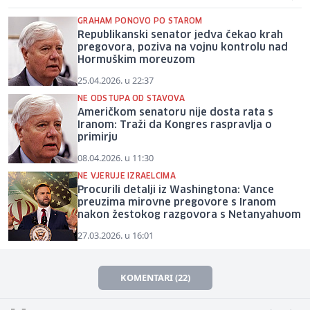
GRAHAM PONOVO PO STAROM
Republikanski senator jedva čekao krah
pregovora, poziva na vojnu kontrolu nad
Hormuškim moreuzom
25.04.2026. u 22:37
NE ODSTUPA OD STAVOVA
Američkom senatoru nije dosta rata s
Iranom: Traži da Kongres raspravlja o
primirju
08.04.2026. u 11:30
NE VJERUJE IZRAELCIMA
Procurili detalji iz Washingtona: Vance
preuzima mirovne pregovore s Iranom
nakon žestokog razgovora s Netanyahuom
27.03.2026. u 16:01
KOMENTARI (22)