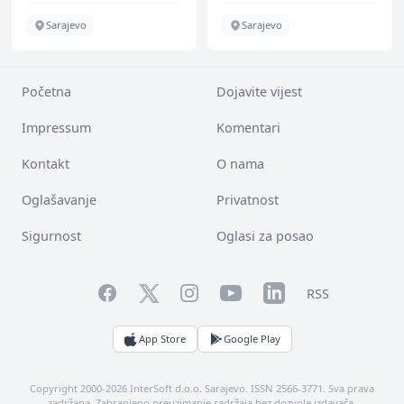
Sarajevo
Sarajevo
Početna
Dojavite vijest
Impressum
Komentari
Kontakt
O nama
Oglašavanje
Privatnost
Sigurnost
Oglasi za posao
Facebook
YouTube
LinkedIn
Twitter
Instagram
RSS
App Store
Google Play
Copyright 2000-2026 InterSoft d.o.o. Sarajevo. ISSN 2566-3771. Sva prava
zadržana. Zabranjeno preuzimanje sadržaja bez dozvole izdavača.