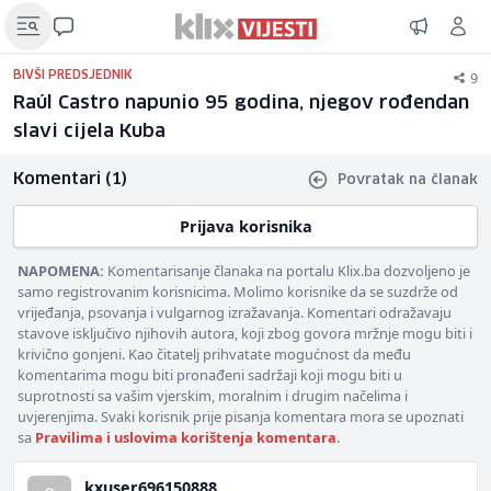
9
BIVŠI PREDSJEDNIK
Raúl Castro napunio 95 godina, njegov rođendan
slavi cijela Kuba
Komentari (1)
Povratak na članak
Prijava korisnika
NAPOMENA:
Komentarisanje članaka na portalu Klix.ba dozvoljeno je
samo registrovanim korisnicima. Molimo korisnike da se suzdrže od
vrijeđanja, psovanja i vulgarnog izražavanja. Komentari odražavaju
stavove isključivo njihovih autora, koji zbog govora mržnje mogu biti i
krivično gonjeni. Kao čitatelj prihvatate mogućnost da među
komentarima mogu biti pronađeni sadržaji koji mogu biti u
suprotnosti sa vašim vjerskim, moralnim i drugim načelima i
uvjerenjima. Svaki korisnik prije pisanja komentara mora se upoznati
sa
Pravilima i uslovima korištenja komentara
.
kxuser696150888