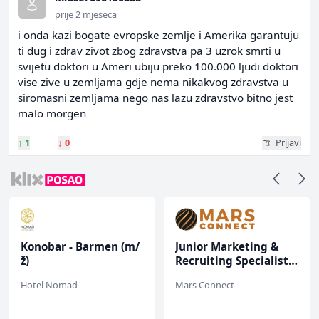
prije 2 mjeseca
i onda kazi bogate evropske zemlje i Amerika garantuju
ti dug i zdrav zivot zbog zdravstva pa 3 uzrok smrti u
svijetu doktori u Ameri ubiju preko 100.000 ljudi doktori
vise zive u zemljama gdje nema nikakvog zdravstva u
siromasni zemljama nego nas lazu zdravstvo bitno jest
malo morgen
↑
1
↓
0
Prijavi
Konobar - Barmen (m/
Junior Marketing &
ž)
Recruiting Specialist
(m/ž)
Hotel Nomad
Mars Connect