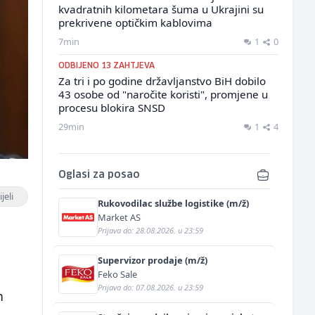
kvadratnih kilometara šuma u Ukrajini su
prekrivene optičkim kablovima
7min
1
0
ODBIJENO 13 ZAHTJEVA
Za tri i po godine državljanstvo BiH dobilo
43 osobe od "naročite koristi", promjene u
procesu blokira SNSD
29min
1
4
Oglasi za posao
jeli
Rukovodilac službe logistike (m/ž)
Market AS
Prijava do: 28.08.2026. u 23:59
Supervizor prodaje (m/ž)
Feko Sale
Prijava do: 07.08.2026. u 23:59
n