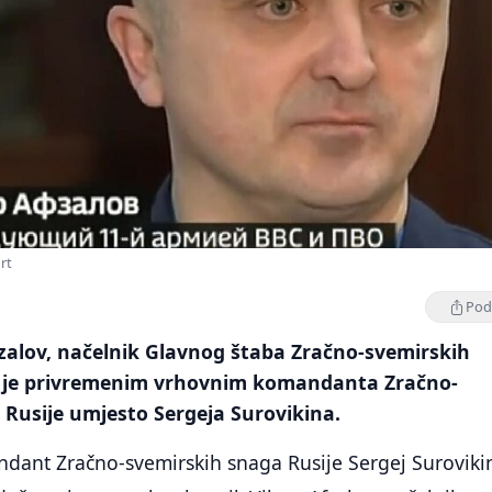
rt
Podi
fzalov, načelnik Glavnog štaba Zračno-svemirskih
 je privremenim vrhovnim komandanta Zračno-
 Rusije umjesto Sergeja Surovikina.
ndant Zračno-svemirskih snaga Rusije Sergej Suroviki