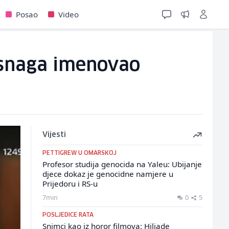
Posao
Video
 snaga imenovao
Vijesti
PETTIGREW U OMARSKOJ
Profesor studija genocida na Yaleu: Ubijanje
djece dokaz je genocidne namjere u
Prijedoru i RS-u
7min
0
5
POSLJEDICE RATA
Snimci kao iz horor filmova: Hiljade