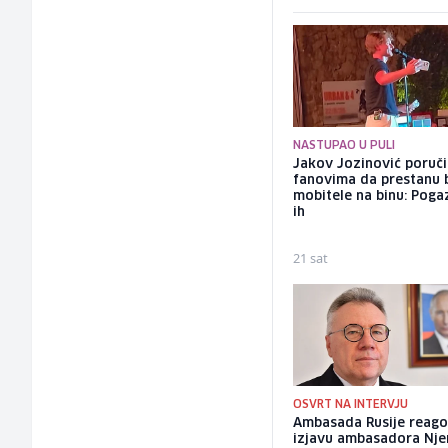
NASTUPAO U PULI
Jakov Jozinović poruč
fanovima da prestanu 
mobitele na binu: Pogaz
ih
21 sat
OSVRT NA INTERVJU
Ambasada Rusije reago
izjavu ambasadora Nj