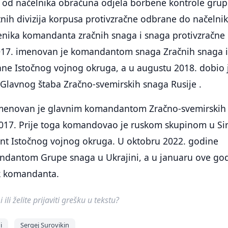
e od načelnika obračuna odjela borbene kontrole gru
tnih divizija korpusa protivzračne odbrane do načelni
enika komandanta zračnih snaga i snaga protivzračne
017. imenovan je komandantom snaga Zračnih snaga 
ane Istočnog vojnog okruga, a u augustu 2018. dobio 
 Glavnog štaba Zračno-svemirskih snaga Rusije .
imenovan je glavnim komandantom Zračno-svemirskih
017. Prije toga komandovao je ruskom skupinom u Siri
ant Istočnog vojnog okruga. U oktobru 2022. godine
dantom Grupe snaga u Ukrajini, a u januaru ove go
k komandanta.
ili želite prijaviti grešku u tekstu?
i
Sergej Surovikin