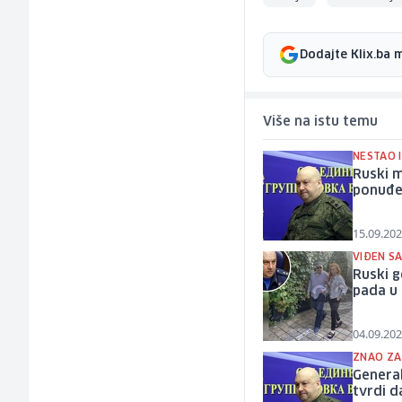
Dodajte Klix.ba 
Više na istu temu
NESTAO 
Ruski m
ponuđe
15.09.202
VIĐEN S
Ruski g
pada u
04.09.202
ZNAO ZA
General
tvrdi 