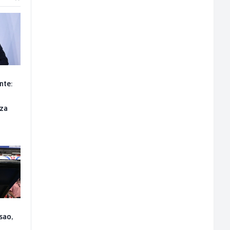
nte:
 za
sao,