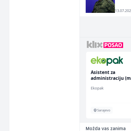
13.07.202
Radnik u proizvodnji
Asistent za
(m/ž)
administraciju (m
RAMA-GLAS
Ekopak
Sarajevo
Sarajevo
Možda vas zanima