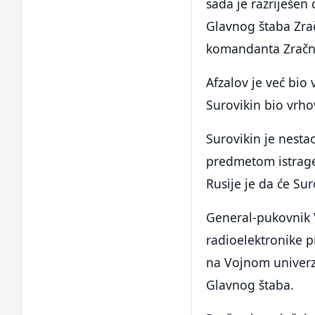
sada je razriješen
Glavnog štaba Zra
komandanta Zračne 
Afzalov je već bio
Surovikin bio vrho
Surovikin je nest
predmetom istrage 
Rusije je da će Su
General-pukovnik V
radioelektronike p
na Vojnom univerzi
Glavnog štaba.