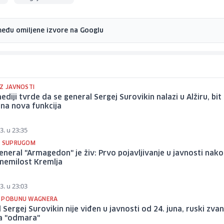
među omiljene izvore na Googlu
IZ JAVNOSTI
ediji tvrde da se general Sergej Surovikin nalazi u Alžiru, bi
na nova funkcija
3. u 23:35
A SUPRUGOM
eneral "Armagedon" je živ: Prvo pojavljivanje u javnosti nak
 nemilost Kremlja
3. u 23:03
 POBUNU WAGNERA
 Sergej Surovikin nije viđen u javnosti od 24. juna, ruski zvan
da "odmara"