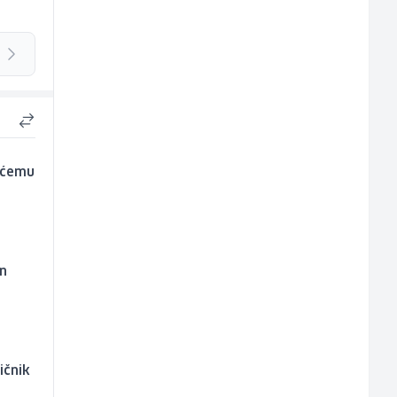
t ćemu
on
ičnik