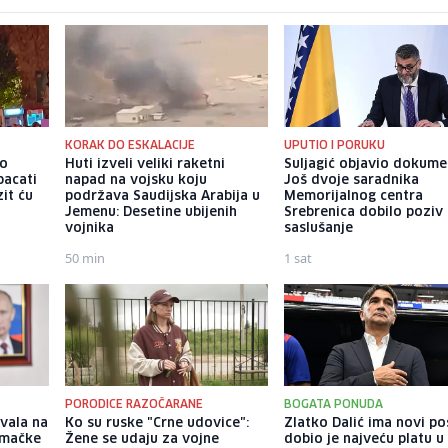
KORAK DO ESKALACIJE
UPUTIO I PORUKU
io
Huti izveli veliki raketni
Suljagić objavio dokume
bacati
napad na vojsku koju
Još dvoje saradnika
it ću
podržava Saudijska Arabija u
Memorijalnog centra
Jemenu: Desetine ubijenih
Srebrenica dobilo poziv
vojnika
saslušanje
50 min
1 sat
PORODICE RAZOČARANE
BOGATA PONUDA
vala na
Ko su ruske "Crne udovice":
Zlatko Dalić ima novi po
emačke
Žene se udaju za vojne
dobio je najveću platu u