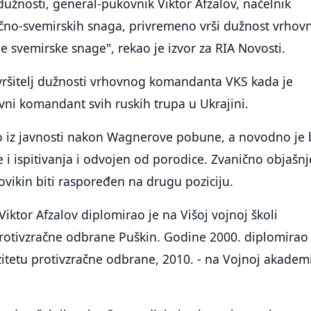
 dužnosti, general-pukovnik Viktor Afzalov, načelnik
čno-svemirskih snaga, privremeno vrši dužnost vrhov
svemirske snage", rekao je izvor za RIA Novosti.
 vršitelj dužnosti vrhovnog komandanta VKS kada je
vni komandant svih ruskih trupa u Ukrajini.
ao iz javnosti nakon Wagnerove pobune, a novodno je 
i ispitivanja i odvojen od porodice. Zvanično objašnj
rovikin biti raspoređen na drugu poziciju.
iktor Afzalov diplomirao je na Višoj vojnoj školi
rotivzračne odbrane Puškin. Godine 2000. diplomirao 
tetu protivzračne odbrane, 2010. - na Vojnoj akademi