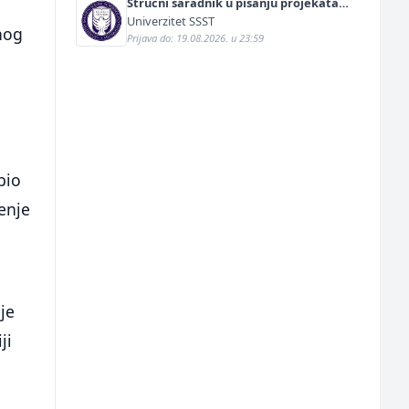
Stručni saradnik u pisanju projekata
(m/ž)
Univerzitet SSST
nog
Prijava do: 19.08.2026. u 23:59
bio
enje
je
ji