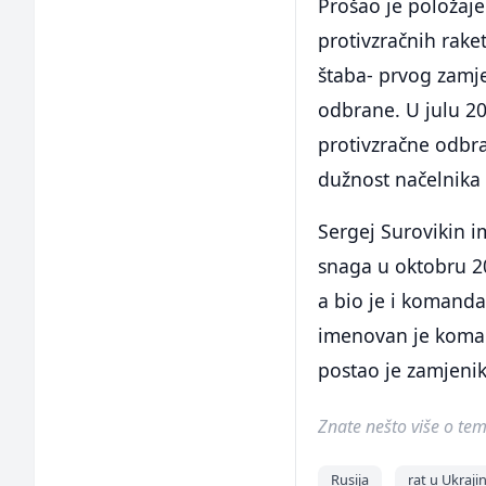
Prošao je položaj
protivzračnih rake
štaba- prvog zamj
odbrane. U julu 2
protivzračne odbr
dužnost načelnika
Sergej Surovikin 
snaga u oktobru 2
a bio je i komand
imenovan je koman
postao je zamjeni
Znate nešto više o temi 
Rusija
rat u Ukrajin