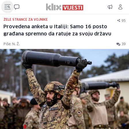
95
ŽELE STRANCE ZA VOJNIKE
Provedena anketa u Italiji: Samo 16 posto
građana spremno da ratuje za svoju državu
Piše: N. Ž.
39