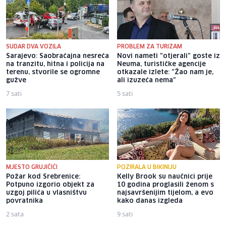
SUDAR DVA VOZILA
PROBLEM ZA TURIZAM
Sarajevo: Saobraćajna nesreća
Novi nameti "otjerali" goste iz
na tranzitu, hitna i policija na
Neuma, turističke agencije
terenu, stvorile se ogromne
otkazale izlete: "Žao nam je,
gužve
ali izuzeća nema"
7 sati
5 sati
MJESTO GRUJIČIĆI
POZIRALA U BIKINIJU
Požar kod Srebrenice:
Kelly Brook su naučnici prije
Potpuno izgorio objekt za
10 godina proglasili ženom s
uzgoj pilića u vlasništvu
najsavršenijim tijelom, a evo
povratnika
kako danas izgleda
2 sata
9 sati