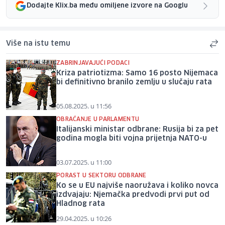
Dodajte Klix.ba među omiljene izvore na Googlu
Više na istu temu
ZABRINJAVAJUĆI PODACI
Kriza patriotizma: Samo 16 posto Nijemaca
bi definitivno branilo zemlju u slučaju rata
05.08.2025. u 11:56
OBRAĆANJE U PARLAMENTU
Italijanski ministar odbrane: Rusija bi za pet
godina mogla biti vojna prijetnja NATO-u
03.07.2025. u 11:00
PORAST U SEKTORU ODBRANE
Ko se u EU najviše naoružava i koliko novca
izdvajaju: Njemačka predvodi prvi put od
Hladnog rata
29.04.2025. u 10:26