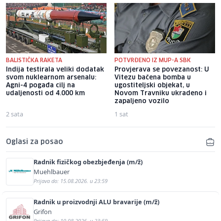
BALISTIČKA RAKETA
POTVRĐENO IZ MUP-A SBK
Indija testirala veliki dodatak
Provjerava se povezanost: U
svom nuklearnom arsenalu:
Vitezu bačena bomba u
Agni-4 pogađa cilj na
ugostiteljski objekat, u
udaljenosti od 4.000 km
Novom Travniku ukradeno i
zapaljeno vozilo
2 sata
1 sat
Oglasi za posao
Radnik fizičkog obezbjeđenja (m/ž)
Muehlbauer
Prijava do: 15.08.2026. u 23:59
Radnik u proizvodnji ALU bravarije (m/ž)
Grifon
Prijava do: 10.08.2026. u 23:59