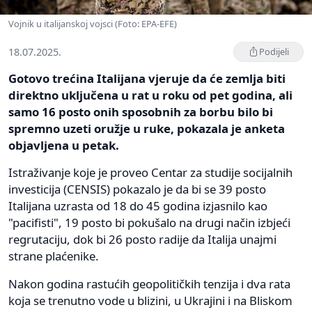
Vojnik u italijanskoj vojsci (Foto: EPA-EFE)
18.07.2025.
Podijeli
Gotovo trećina Italijana vjeruje da će zemlja biti
direktno uključena u rat u roku od pet godina, ali
samo 16 posto onih sposobnih za borbu bilo bi
spremno uzeti oružje u ruke, pokazala je anketa
objavljena u petak.
Istraživanje koje je proveo Centar za studije socijalnih
investicija (CENSIS) pokazalo je da bi se 39 posto
Italijana uzrasta od 18 do 45 godina izjasnilo kao
"pacifisti", 19 posto bi pokušalo na drugi način izbjeći
regrutaciju, dok bi 26 posto radije da Italija unajmi
strane plaćenike.
Nakon godina rastućih geopolitičkih tenzija i dva rata
koja se trenutno vode u blizini, u Ukrajini i na Bliskom