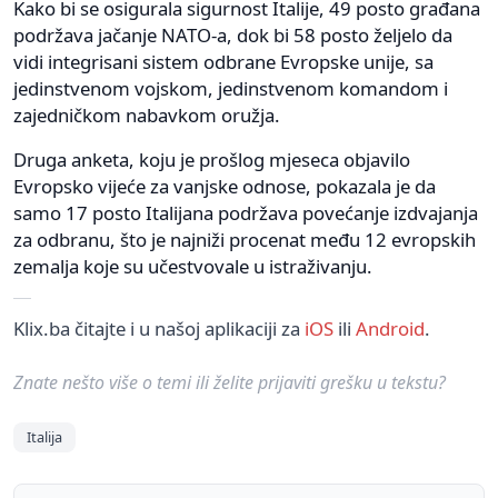
Kako bi se osigurala sigurnost Italije, 49 posto građana
podržava jačanje NATO-a, dok bi 58 posto željelo da
vidi integrisani sistem odbrane Evropske unije, sa
jedinstvenom vojskom, jedinstvenom komandom i
zajedničkom nabavkom oružja.
Druga anketa, koju je prošlog mjeseca objavilo
Evropsko vijeće za vanjske odnose, pokazala je da
samo 17 posto Italijana podržava povećanje izdvajanja
za odbranu, što je najniži procenat među 12 evropskih
zemalja koje su učestvovale u istraživanju.
Klix.ba čitajte i u našoj aplikaciji za
iOS
ili
Android
.
Znate nešto više o temi ili želite prijaviti grešku u tekstu?
Italija