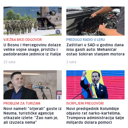
VJEŽBA BRZI ODGOVOR
PREDUGO RADIO U LERU
U Bosnu i Hercegovinu dolaze
Zaštitari u SAD-u godinu dana
velike vojne snage, pristižu i
nisu gasili auto: Mehaničar
padobranske jedinice iz Italije
ostao šokiran stanjem motora
22 sata
2 sata
PROBLEM ZA TURIZAM
ISCRPLJENI PREGOVORI
Novi nameti "otjerali" goste iz
Novi predsjednik Kolumbije
Neuma, turističke agencije
objavio rat narko-kartelima,
otkazale izlete: "Žao nam je,
Trumpova administracija šalje
ali izuzeća nema"
milijardu dolara pomoći