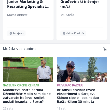
Junior Marketing &
Građevinski inženjer
Recruiting Specialist
(m/ž)
(m/ž)
Mars Connect
MC-Stella
Sarajevo
Velika Kladuša
Možda vas zanima
NAČELNIK OPĆINE CENTAR
PRIVUKAO PAŽNJU
Mandićeva oštra poruka
Britanski novinar izveo
Džemidžiću: Molio sam da ne
eksperiment u Sarajevu:
zatvarate Koševo, smiješ li
Skinuo cipele i bos hodao
poslati inspekciju Borcu?
Baščaršijom 30 minuta
22 sata
13 sati