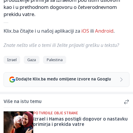
kao i u prethodnom dogovoru o četverodnevnom
prekidu vatre.
Klix.ba čitajte i u našoj aplikaciji za
iOS
ili
Android
.
Znate nešto više o temi ili želite prijaviti grešku u tekstu?
Izrael
Gaza
Palestina
Dodajte Klix.ba među omiljene izvore na Googlu
Više na istu temu
POTVRDILE OBJE STRANE
Izrael i Hamas postigli dogovor o nastavku
primirja i prekida vatre