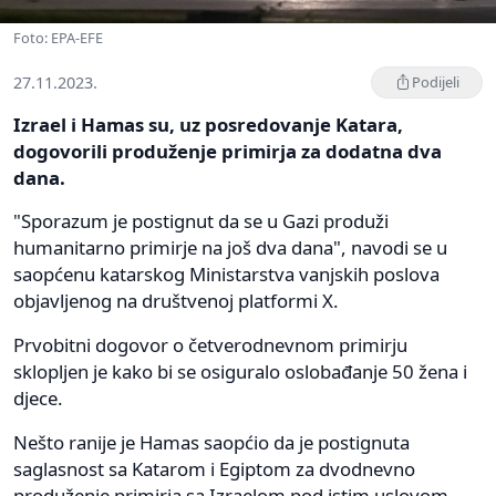
Foto: EPA-EFE
27.11.2023.
Podijeli
Izrael i Hamas su, uz posredovanje Katara,
dogovorili produženje primirja za dodatna dva
dana.
"Sporazum je postignut da se u Gazi produži
humanitarno primirje na još dva dana", navodi se u
saopćenu katarskog Ministarstva vanjskih poslova
objavljenog na društvenoj platformi X.
Prvobitni dogovor o četverodnevnom primirju
sklopljen je kako bi se osiguralo oslobađanje 50 žena i
djece.
Nešto ranije je Hamas saopćio da je postignuta
saglasnost sa Katarom i Egiptom za dvodnevno
produženje primirja sa Izraelom pod istim uslovom