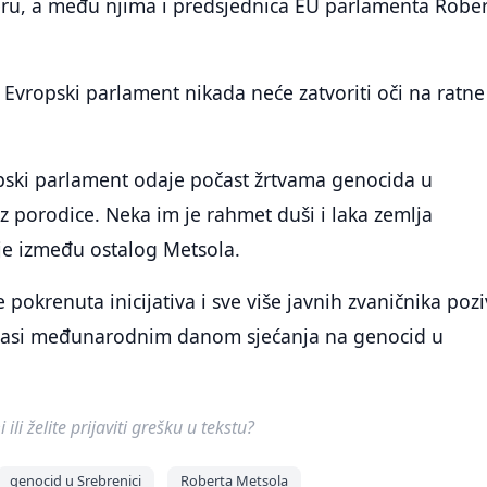
eru, a među njima i predsjednica EU parlamenta Robe
 Evropski parlament nikada neće zatvoriti oči na ratne
pski parlament odaje počast žrtvama genocida u
 uz porodice. Neka im je rahmet duši i laka zemlja
je između ostalog Metsola.
okrenuta inicijativa i sve više javnih zvaničnika poz
oglasi međunarodnim danom sjećanja na genocid u
ili želite prijaviti grešku u tekstu?
genocid u Srebrenici
Roberta Metsola