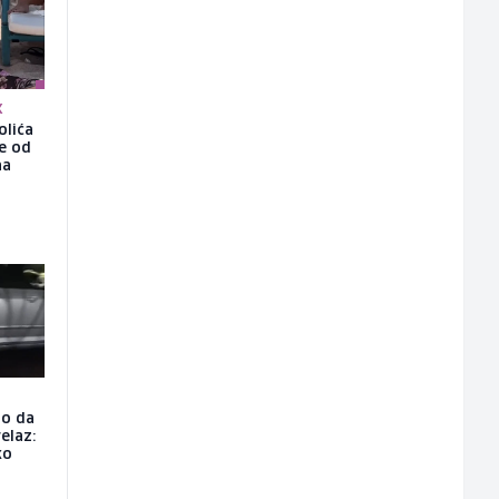
K
olića
še od
na
io da
elaz:
ko