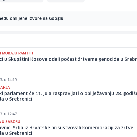
među omiljene izvore na Googlu
I MORAJU PAMTITI
ci u Skupštini Kosova odali počast žrtvama genocida u Srebr
3. u 14:19
ĆANJA
i parlament će 11. jula raspravljati o obilježavanju 28. godiš
a u Srebrenici
3. u 12:47
 U SABORU
vnici Srba iz Hrvatske prisustvovali komemoraciji za žrtve
a u Srebrenici