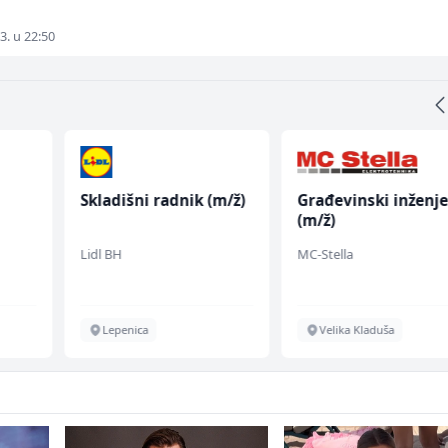
3. u 22:50
Skladišni radnik (m/ž)
Građevinski inženje
(m/ž)
Lidl BH
MC-Stella
Lepenica
Velika Kladuša