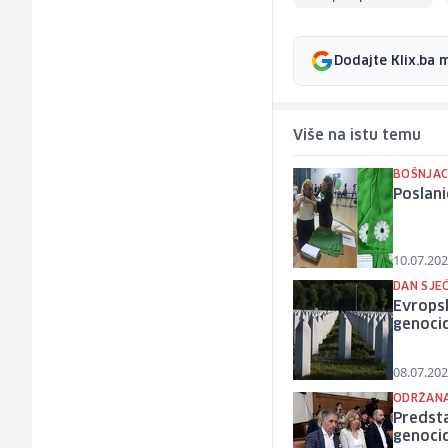
Dodajte Klix.ba 
Više na istu temu
BOŠNJAC
Poslani
10.07.202
DAN SJE
Evropsk
genocid
08.07.202
ODRŽANA
Predsta
genocid