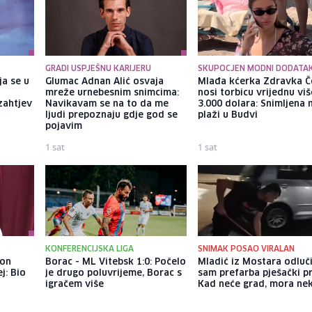
GRADI USPJEŠNU KARIJERU
SKUPOCJEN MODNI DODATA
ja se u
Glumac Adnan Alić osvaja
Mlađa kćerka Zdravka Č
mreže urnebesnim snimcima:
nosi torbicu vrijednu vi
zahtjev
Navikavam se na to da me
3.000 dolara: Snimljena 
ljudi prepoznaju gdje god se
plaži u Budvi
pojavim
1 sat
1 sat
KONFERENCIJSKA LIGA
SNIMAK POSAO VIRALAN
kon
Borac - ML Vitebsk 1:0: Počelo
Mladić iz Mostara odluč
j: Bio
je drugo poluvrijeme, Borac s
sam prefarba pješački pr
igračem više
Kad neće grad, mora ne