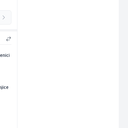
enici
njice