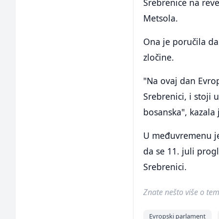
Srebrenice na rev
Metsola.
Ona je poručila da
zločine.
"Na ovaj dan Evro
Srebrenici, i stoji
bosanska", kazala 
U međuvremenu je p
da se 11. juli pr
Srebrenici.
Znate nešto više o temi 
Evropski parlament