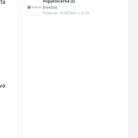
rta
Higijeničarka (ž)
Invictus
Prijava do: 30.08.2026. u 23:59
iva