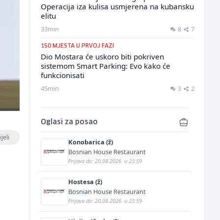
Operacija iza kulisa usmjerena na kubansku
elitu
33min
8
7
150 MJESTA U PRVOJ FAZI
Dio Mostara će uskoro biti pokriven
sistemom Smart Parking: Evo kako će
funkcionisati
45min
3
2
Oglasi za posao
jeli
Konobarica (ž)
Bosnian House Restaurant
Prijava do: 20.08.2026. u 23:59
Hostesa (ž)
Bosnian House Restaurant
Prijava do: 20.08.2026. u 23:59