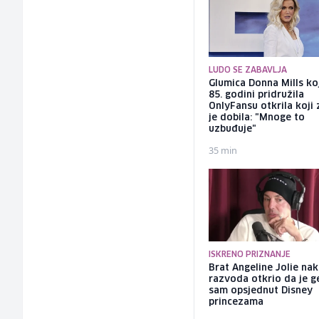
LUDO SE ZABAVLJA
Glumica Donna Mills ko
85. godini pridružila
OnlyFansu otkrila koji 
je dobila: "Mnoge to
uzbuđuje"
35 min
ISKRENO PRIZNANJE
Brat Angeline Jolie na
razvoda otkrio da je ge
sam opsjednut Disney
princezama