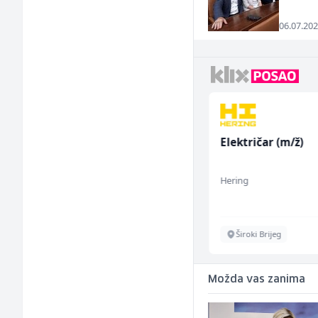
06.07.202
Konobar - Barmen (m/
Električar (m/ž)
ž)
Hotel Nomad
Hering
Sarajevo
Široki Brijeg
Možda vas zanima