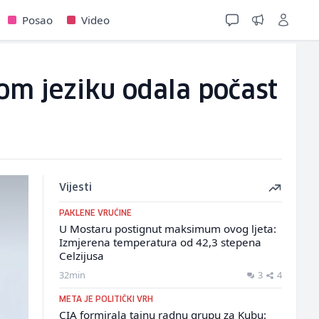
Posao
Video
m jeziku odala počast
Vijesti
PAKLENE VRUĆINE
U Mostaru postignut maksimum ovog ljeta:
Izmjerena temperatura od 42,3 stepena
Celzijusa
32min
3
4
META JE POLITIČKI VRH
CIA formirala tajnu radnu grupu za Kubu: